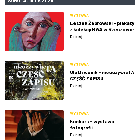
SOBOTA, 15.08.2026
WYSTAWA
Leszek Żebrowski - plakaty
z kolekcji BWA w Rzeszowie
Dzisiaj
WYSTAWA
Ula Dzwonik - nieoczywisTA
CZĘŚĆ ZAPISU
Dzisiaj
WYSTAWA
Konkurs - wystawa
fotografii
Dzisiaj