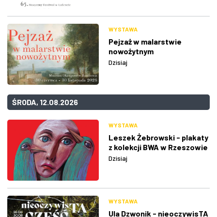
WYSTAWA
Pejzaż w malarstwie
nowożytnym
Dzisiaj
ŚRODA, 12.08.2026
WYSTAWA
Leszek Żebrowski - plakaty
z kolekcji BWA w Rzeszowie
Dzisiaj
WYSTAWA
Ula Dzwonik - nieoczywisTA