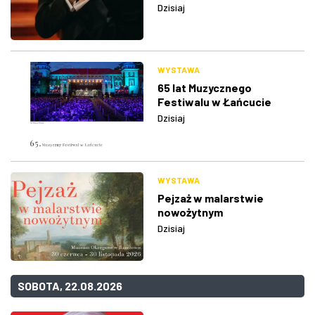
Dzisiaj
WYSTAWA
65 lat Muzycznego
Festiwalu w Łańcucie
Dzisiaj
WYSTAWA
Pejzaż w malarstwie
nowożytnym
Dzisiaj
SOBOTA, 22.08.2026