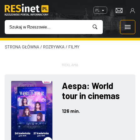
PL
STRONA GŁÓWNA
/
ROZRYWKA
/
FILMY
WIADOMOŚCI
INWESTYCJE
REKLAMA
IMPREZY
Aespa: World
tour in cinemas
ROZRYWKA
126 min.
W KINACH
GASTRONOMIA