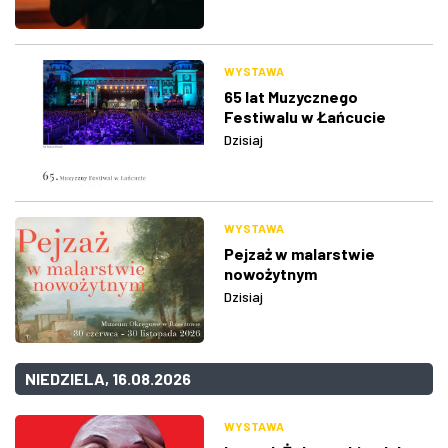
WYSTAWA
65 lat Muzycznego
Festiwalu w Łańcucie
Dzisiaj
WYSTAWA
Pejzaż w malarstwie
nowożytnym
Dzisiaj
NIEDZIELA, 16.08.2026
WYSTAWA