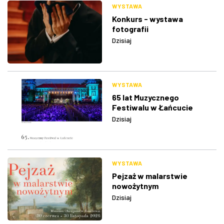
WYSTAWA
Konkurs - wystawa
fotografii
Dzisiaj
WYSTAWA
65 lat Muzycznego
Festiwalu w Łańcucie
Dzisiaj
WYSTAWA
Pejzaż w malarstwie
nowożytnym
Dzisiaj