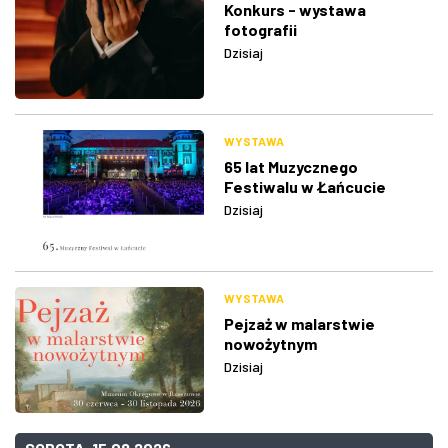
Konkurs - wystawa
fotografii
Dzisiaj
WYSTAWA
65 lat Muzycznego
Festiwalu w Łańcucie
Dzisiaj
WYSTAWA
Pejzaż w malarstwie
nowożytnym
Dzisiaj