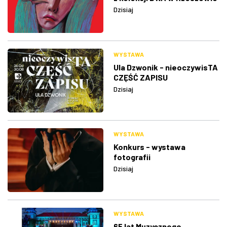
Dzisiaj
WYSTAWA
Ula Dzwonik - nieoczywisTA
CZĘŚĆ ZAPISU
Dzisiaj
WYSTAWA
Konkurs - wystawa
fotografii
Dzisiaj
WYSTAWA
65 lat Muzycznego