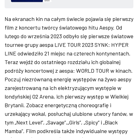
ZDJĘCIA
Na ekranach kin na całym świecie pojawia się pierwszy
W RZESZOWIE
film z koncertu twórcy światowego hitu Aespy. Od
lutego do września 2023 odbyło się pierwsze światowe
tournee grupy aespa LIVE TOUR 2023 SYNK: HYPER
LINE odwiedziło 21 miejsc na czterech kontynentach.
Teraz wejdź do ostatniego rozdziału ich globalnej
podróży koncertowej z aespa: WORLD TOUR w kinach.
Poczuj niezrównaną energię występów na żywo aespy
zarejestrowaną na ich elektryzującym występie w
londyńskiej O2 Arena, ich pierwszy występ w Wielkiej
Brytanii. Zobacz energetyczną choreografię i
urzekający wokal, posłuchaj ulubione utwory fanów, w
tym „Next Level”, „Savage”,„Girls”, „Spicy” i „Black
Mamba”. Film podkreśla także indywidualne występy