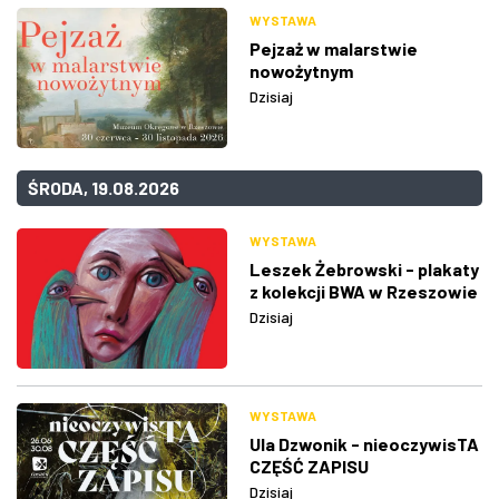
WYSTAWA
Pejzaż w malarstwie
nowożytnym
Dzisiaj
ŚRODA, 19.08.2026
WYSTAWA
Leszek Żebrowski - plakaty
z kolekcji BWA w Rzeszowie
Dzisiaj
WYSTAWA
Ula Dzwonik - nieoczywisTA
CZĘŚĆ ZAPISU
Dzisiaj