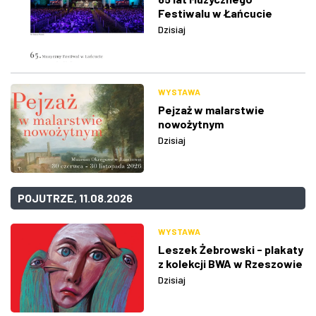
Festiwalu w Łańcucie
Dzisiaj
WYSTAWA
Pejzaż w malarstwie
nowożytnym
Dzisiaj
POJUTRZE, 11.08.2026
WYSTAWA
Leszek Żebrowski - plakaty
z kolekcji BWA w Rzeszowie
Dzisiaj