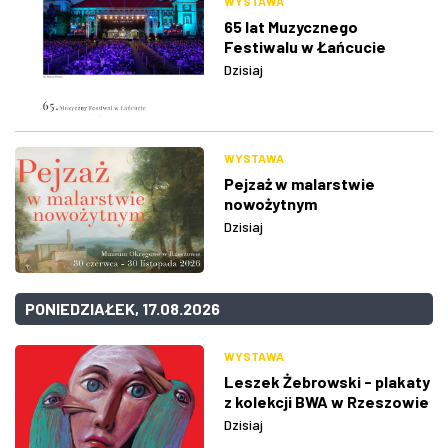
WYSTAWA
65 lat Muzycznego
Festiwalu w Łańcucie
Dzisiaj
WYSTAWA
Pejzaż w malarstwie
nowożytnym
Dzisiaj
PONIEDZIAŁEK, 17.08.2026
WYSTAWA
Leszek Żebrowski - plakaty
z kolekcji BWA w Rzeszowie
Dzisiaj