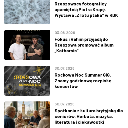
Rzeszowscy fotograficy
upamiętnią Piotra Krupę.
Wystawa „Z lotu ptaka" w RDK
03.08.2026
Fokus i Rahim przyjadą do
Rzeszowa promować album
„Katharsis”
30.07.2026
Rockowa Noc Summer GIG.
Znamy godzinową rozpiskę
koncertów
30.07.2026
Spotkania z kultura brytyjską dla
seniorów. Herbata, muzyka,
literatura i ciekawostki