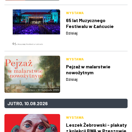
WYSTAWA
65 lat Muzycznego
Festiwalu w Łańcucie
Dzisiaj
WYSTAWA
Pejzaż w malarstwie
nowożytnym
Dzisiaj
JUTRO, 10.08.2026
WYSTAWA
Leszek Żebrowski - plakaty
z kolekcji BWA w Rzeszowie