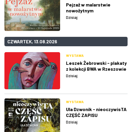
Pejzaż w malarstwie
nowożytnym
Dzisiaj
CZWARTEK, 13.08.2026
WYSTAWA
Leszek Żebrowski - plakaty
z kolekcji BWA w Rzeszowie
Dzisiaj
WYSTAWA
Ula Dzwonik - nieoczywisTA
CZĘŚĆ ZAPISU
Dzisiaj