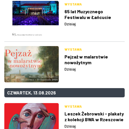
WYSTAWA
65 lat Muzycznego
Festiwalu w Łańcucie
Dzisiaj
WYSTAWA
Pejzaż w malarstwie
nowożytnym
Dzisiaj
CZWARTEK, 13.08.2026
WYSTAWA
Leszek Żebrowski - plakaty
z kolekcji BWA w Rzeszowie
Dzisiaj