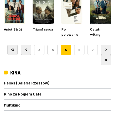
Anioł Stróż
Triumf serca
Po
Ostatni
polowaniu
wiking
3
4
5
6
7
KINA
Helios (Galeria Rzeszów)
Kino za Rogiem Cafe
Multikino