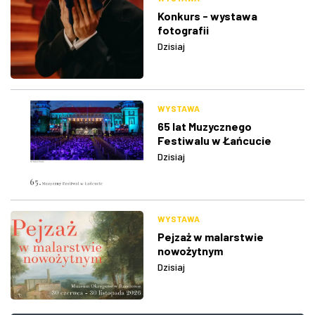
Konkurs - wystawa
fotografii
Dzisiaj
WYSTAWA
65 lat Muzycznego
Festiwalu w Łańcucie
Dzisiaj
WYSTAWA
Pejzaż w malarstwie
nowożytnym
Dzisiaj