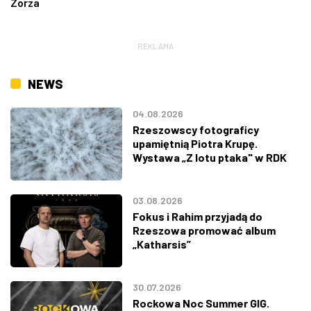
Zorza
REKLAMA
NEWS
04.08.2026
Rzeszowscy fotograficy
upamiętnią Piotra Krupę.
Wystawa „Z lotu ptaka" w RDK
03.08.2026
Fokus i Rahim przyjadą do
Rzeszowa promować album
„Katharsis”
30.07.2026
Rockowa Noc Summer GIG.