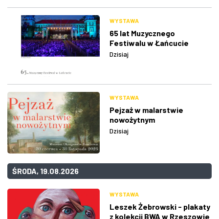
WYSTAWA
65 lat Muzycznego
Festiwalu w Łańcucie
Dzisiaj
WYSTAWA
Pejzaż w malarstwie
nowożytnym
Dzisiaj
ŚRODA, 19.08.2026
WYSTAWA
Leszek Żebrowski - plakaty
z kolekcji BWA w Rzeszowie