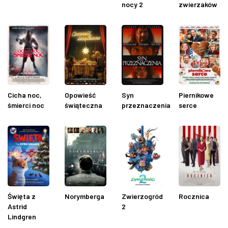
nocy 2
zwierzaków
ZDJĘCIA
W RZESZOWIE
Cicha noc,
Opowieść
Syn
Piernikowe
śmierci noc
świąteczna
przeznaczenia
serce
Święta z
Norymberga
Zwierzogród
Rocznica
Astrid
2
Lindgren