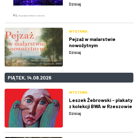
Dzisiaj
WYSTAWA
Pejzaż w malarstwie
nowożytnym
Dzisiaj
PIĄTEK, 14.08.2026
WYSTAWA
Leszek Żebrowski - plakaty
z kolekcji BWA w Rzeszowie
Dzisiaj