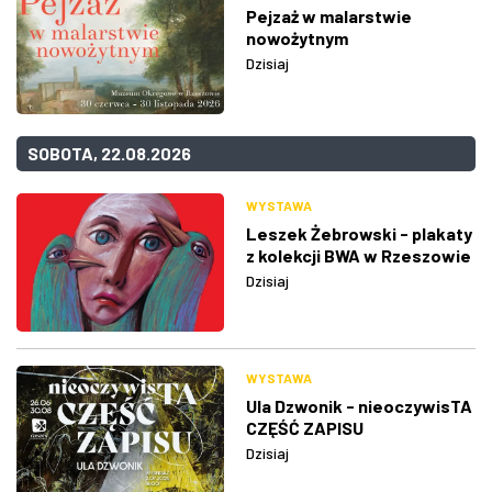
Pejzaż w malarstwie
nowożytnym
Dzisiaj
SOBOTA, 22.08.2026
WYSTAWA
Leszek Żebrowski - plakaty
z kolekcji BWA w Rzeszowie
Dzisiaj
WYSTAWA
Ula Dzwonik - nieoczywisTA
CZĘŚĆ ZAPISU
Dzisiaj