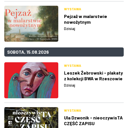
WYSTAWA
Pejzaż w malarstwie
nowożytnym
Dzisiaj
SOBOTA, 15.08.2026
WYSTAWA
Leszek Żebrowski - plakaty
z kolekcji BWA w Rzeszowie
Dzisiaj
WYSTAWA
Ula Dzwonik - nieoczywisTA
CZĘŚĆ ZAPISU