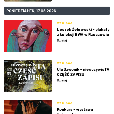
PONIEDZIAŁEK, 17.08.2026
WYSTAWA
Leszek Żebrowski - plakaty
z kolekcji BWA w Rzeszowie
Dzisiaj
WYSTAWA
Ula Dzwonik - nieoczywisTA
CZĘŚĆ ZAPISU
Dzisiaj
WYSTAWA
Konkurs - wystawa