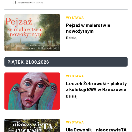
WYSTAWA
Pejzaż w malarstwie
nowożytnym
Dzisiaj
PIĄTEK, 21.08.2026
WYSTAWA
Leszek Żebrowski - plakaty
z kolekcji BWA w Rzeszowie
Dzisiaj
WYSTAWA
Ula Dzwonik - nieoczywisTA