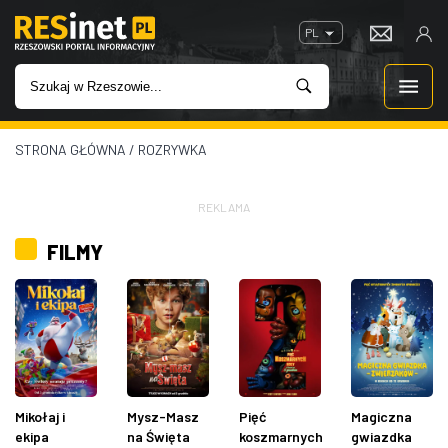
PL
STRONA GŁÓWNA
/
ROZRYWKA
WIADOMOŚCI
INWESTYCJE
REKLAMA
FILMY
IMPREZY
ROZRYWKA
W KINACH
Mikołaj i
Mysz-Masz
Pięć
Magiczna
GASTRONOMIA
ekipa
na Święta
koszmarnych
gwiazdka