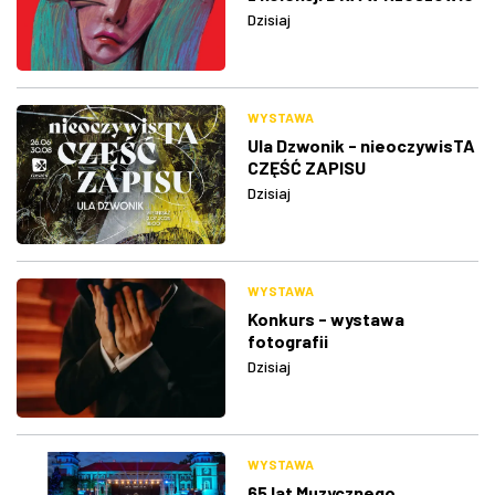
Dzisiaj
WYSTAWA
Ula Dzwonik - nieoczywisTA
CZĘŚĆ ZAPISU
Dzisiaj
WYSTAWA
Konkurs - wystawa
fotografii
Dzisiaj
WYSTAWA
65 lat Muzycznego