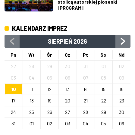
stolicą autorskiej piosenki
[PROGRAM]
KALENDARZ IMPREZ
SIERPIEŃ
2026
Pn
Wt
Śr
Cz
Pt
So
Nd
27
28
29
30
31
01
02
03
04
05
06
07
08
09
10
11
12
13
14
15
16
17
18
19
20
21
22
23
24
25
26
27
28
29
30
31
01
02
03
04
05
06