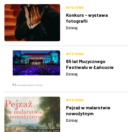
WYSTAWA
Konkurs - wystawa
fotografii
Dzisiaj
WYSTAWA
65 lat Muzycznego
Festiwalu w Łańcucie
Dzisiaj
WYSTAWA
Pejzaż w malarstwie
nowożytnym
Dzisiaj