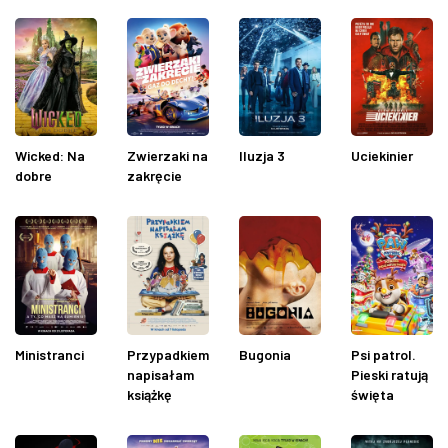
Wicked: Na
Zwierzaki na
Iluzja 3
Uciekinier
dobre
zakręcie
Ministranci
Przypadkiem
Bugonia
Psi patrol.
napisałam
Pieski ratują
książkę
święta