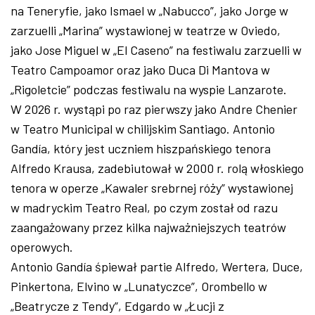
na Teneryfie, jako Ismael w „Nabucco”, jako Jorge w
zarzuelli „Marina” wystawionej w teatrze w Oviedo,
jako Jose Miguel w „El Caseno” na festiwalu zarzuelli w
Teatro Campoamor oraz jako Duca Di Mantova w
„Rigoletcie” podczas festiwalu na wyspie Lanzarote.
W 2026 r. wystąpi po raz pierwszy jako Andre Chenier
w Teatro Municipal w chilijskim Santiago. Antonio
Gandía, który jest uczniem hiszpańskiego tenora
Alfredo Krausa, zadebiutował w 2000 r. rolą włoskiego
tenora w operze „Kawaler srebrnej róży” wystawionej
w madryckim Teatro Real, po czym został od razu
zaangażowany przez kilka najważniejszych teatrów
operowych.
Antonio Gandía śpiewał partie Alfredo, Wertera, Duce,
Pinkertona, Elvino w „Lunatyczce”, Orombello w
„Beatrycze z Tendy”, Edgardo w „Łucji z