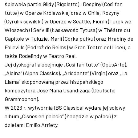
śpiewała partie Gildy (Rigoletto) i Despiny (Così fan
tutte) w Operze Królewskiej oraz w Chile, Rozyny
(Cyrulik sewilski) w Operze w Seattle, Fiorilli (Turek we
Włoszech) i Servilii (Łaskawość Tytusa) w Théâtre du
Capitole w Tuluzie, Marii (Córka pułku) oraz Hrabiny de
Folleville (Podróż do Reims) w Gran Teatre del Liceu, a
także Rodelindy w Teatro Real.
Jej dyskografia obejmuje „Così fan tutte” (OpusArte),
„Alcina” (Alpha Classics), „Ariodante” (Virgin) oraz „La
Llama” skoponowaną przez hiszpańskiego
kompozytora José María Usandizaga (Deutsche
Grammophon).
W 2023 r. wytwórnia IBS Classical wydała jej solowy
album „Cisnes en palacio” (Łabędzie w pałacu) z
dziełami Emilio Arriety.