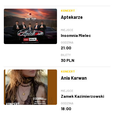
KONCERT
Aptekarze
MIEJSCE
Insomnia Mielec
GODZINA
21:00
BILETY
30 PLN
KONCERT
Ania Karwan
MIEJSCE
Zamek Kazimierzowski
GODZINA
18:00