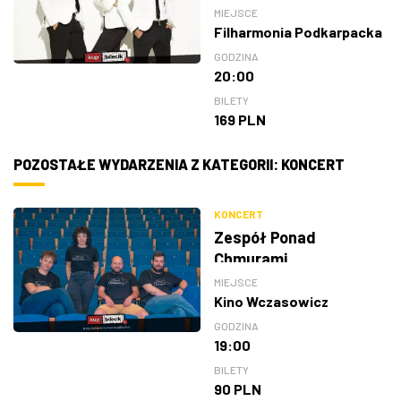
MIEJSCE
Filharmonia Podkarpacka
GODZINA
20:00
BILETY
169 PLN
POZOSTAŁE WYDARZENIA Z KATEGORII: KONCERT
KONCERT
Zespół Ponad
Chmurami
MIEJSCE
Kino Wczasowicz
GODZINA
19:00
BILETY
90 PLN