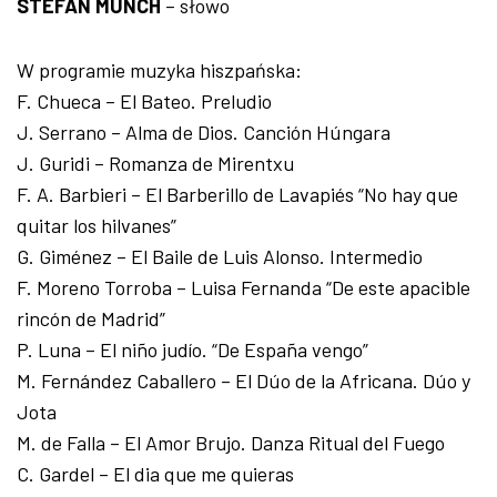
STEFAN MUNCH
– słowo
W programie muzyka hiszpańska:
F. Chueca – El Bateo. Preludio
J. Serrano – Alma de Dios. Canción Húngara
J. Guridi – Romanza de Mirentxu
F. A. Barbieri – El Barberillo de Lavapiés “No hay que
quitar los hilvanes”
G. Giménez – El Baile de Luis Alonso. Intermedio
F. Moreno Torroba – Luisa Fernanda “De este apacible
rincón de Madrid”
P. Luna – El niño judío. “De España vengo”
M. Fernández Caballero – El Dúo de la Africana. Dúo y
Jota
M. de Falla – El Amor Brujo. Danza Ritual del Fuego
C. Gardel – El dia que me quieras