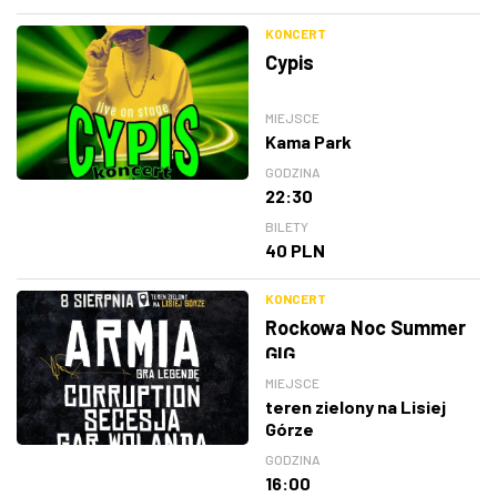
KONCERT
Cypis
MIEJSCE
Kama Park
GODZINA
22:30
BILETY
40 PLN
KONCERT
Rockowa Noc Summer
GIG
MIEJSCE
teren zielony na Lisiej
Górze
GODZINA
16:00