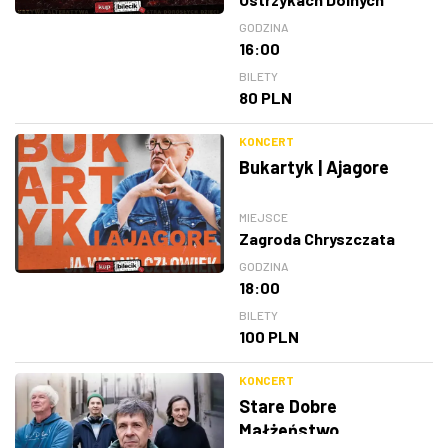
GODZINA
16:00
BILETY
80 PLN
KONCERT
Bukartyk | Ajagore
MIEJSCE
Zagroda Chryszczata
GODZINA
18:00
BILETY
100 PLN
KONCERT
Stare Dobre
Małżeństwo