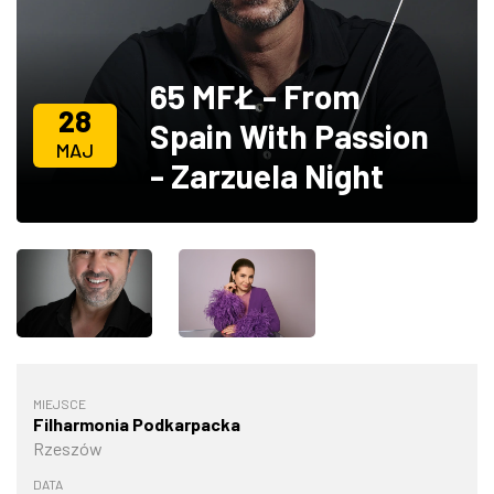
ZDJĘCIA
65 MFŁ - From
W RZESZOWIE
28
Spain With Passion
MAJ
- Zarzuela Night
MIEJSCE
Filharmonia Podkarpacka
Rzeszów
DATA