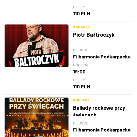
BILETY
110 PLN
KABARET
Piotr Bałtroczyk
MIEJSCE
Filharmonia Podkarpacka
GODZINA
19:00
BILETY
110 PLN
KONCERT
Ballady rockowe przy
świecach
MIEJSCE
Filharmonia Podkarpacka