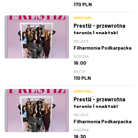
170 PLN
SPEKTAKL
Prestiż - przewrotna
terapia | spektakl
MIEJSCE
Filharmonia Podkarpacka
GODZINA
16:00
BILETY
110 PLN
SPEKTAKL
Prestiż - przewrotna
terapia | spektakl
MIEJSCE
Filharmonia Podkarpacka
GODZINA
18:30