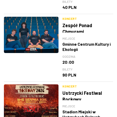
BILETY
40 PLN
KONCERT
Zespół Ponad
Chmurami
MIEJSCE
Gminne Centrum Kultury i
Ekologii
GODZINA
20:00
BILETY
90 PLN
KONCERT
Ustrzycki Festiwal
Rockowy
MIEJSCE
Stadion Miejski w
Ustrzykach Dolnych