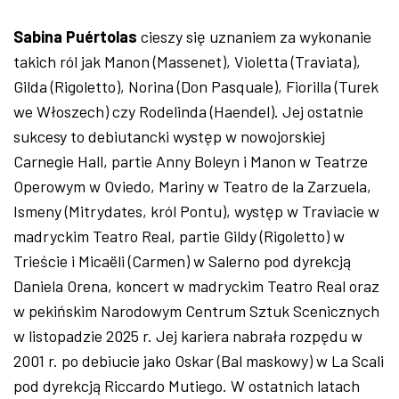
Sabina Puértolas
cieszy się uznaniem za wykonanie
takich ról jak Manon (Massenet), Violetta (Traviata),
Gilda (Rigoletto), Norina (Don Pasquale), Fiorilla (Turek
we Włoszech) czy Rodelinda (Haendel). Jej ostatnie
sukcesy to debiutancki występ w nowojorskiej
Carnegie Hall, partie Anny Boleyn i Manon w Teatrze
Operowym w Oviedo, Mariny w Teatro de la Zarzuela,
Ismeny (Mitrydates, król Pontu), występ w Traviacie w
madryckim Teatro Real, partie Gildy (Rigoletto) w
Trieście i Micaëli (Carmen) w Salerno pod dyrekcją
Daniela Orena, koncert w madryckim Teatro Real oraz
w pekińskim Narodowym Centrum Sztuk Scenicznych
w listopadzie 2025 r. Jej kariera nabrała rozpędu w
2001 r. po debiucie jako Oskar (Bal maskowy) w La Scali
pod dyrekcją Riccardo Mutiego. W ostatnich latach