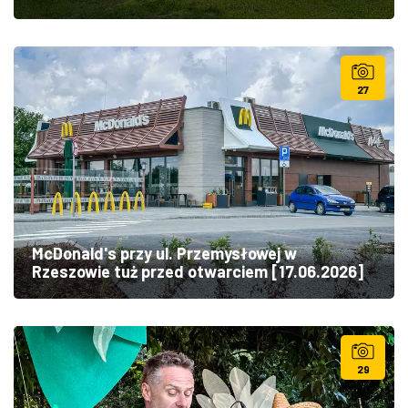
27
McDonald's przy ul. Przemysłowej w
Rzeszowie tuż przed otwarciem [17.06.2026]
29