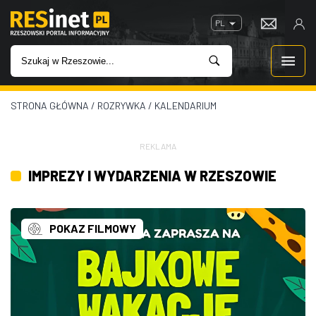
PL
STRONA GŁÓWNA
/
ROZRYWKA
/
KALENDARIUM
WIADOMOŚCI
INWESTYCJE
REKLAMA
IMPREZY I WYDARZENIA W RZESZOWIE
IMPREZY
ROZRYWKA
POKAZ FILMOWY
W KINACH
GASTRONOMIA