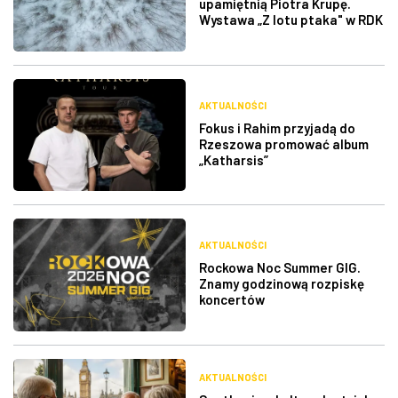
upamiętnią Piotra Krupę.
Wystawa „Z lotu ptaka" w RDK
AKTUALNOŚCI
Fokus i Rahim przyjadą do
Rzeszowa promować album
„Katharsis”
AKTUALNOŚCI
Rockowa Noc Summer GIG.
Znamy godzinową rozpiskę
koncertów
AKTUALNOŚCI