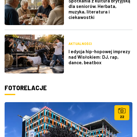
Spotkania z kultura brytyjską
dla seniorów. Herbata,
muzyka, literatura i
ciekawostki
AKTUALNOŚCI
I edycja hip-hopowej imprezy
nad Wisłokiem: DJ, rap,
dance, beatbox
FOTORELACJE
22