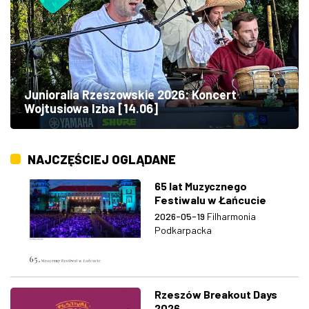
Junioralia Rzeszowskie 2026: Koncert
Wojtusiowa Izba [14.06]
NAJCZĘŚCIEJ OGLĄDANE
65 lat Muzycznego
Festiwalu w Łańcucie
2026-05-19
Filharmonia
Podkarpacka
Rzeszów Breakout Days
2026