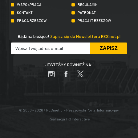
WSPÓŁPRACA
REGULAMIN
KONTAKT
PATRONAT
PRACA RZESZÓW
PRACA IT RZESZÓW
Bądź na bieżąco!
Zapisz się do Newslettera RESinet.pl
JESTEŚMY RÓWNIEŻ NA:
© 2000 - 2026 / RESinet.pl - Rzeszowski Portal Informacyjny
Realizacja
TiO Interactive