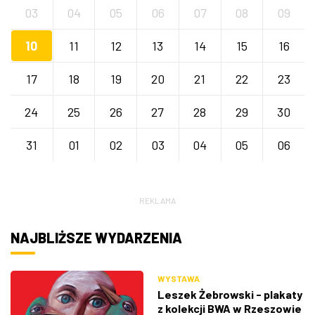
03
04
05
06
07
08
09
10
11
12
13
14
15
16
17
18
19
20
21
22
23
24
25
26
27
28
29
30
31
01
02
03
04
05
06
REKLAMA
NAJBLIŻSZE WYDARZENIA
WYSTAWA
Leszek Żebrowski - plakaty
z kolekcji BWA w Rzeszowie