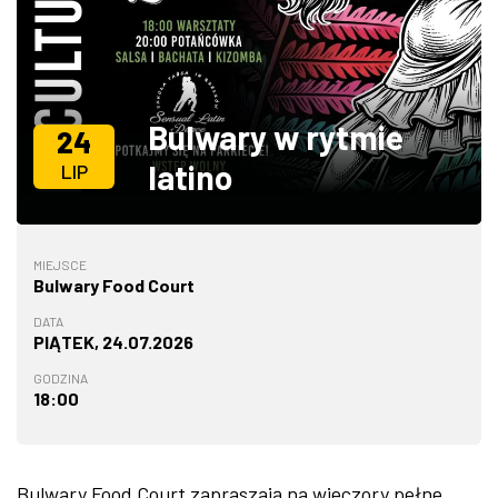
ZDJĘCIA
W RZESZOWIE
Bulwary w rytmie
24
latino
LIP
MIEJSCE
Bulwary Food Court
DATA
PIĄTEK, 24.07.2026
GODZINA
18:00
Bulwary Food Court zapraszają na wieczory pełne