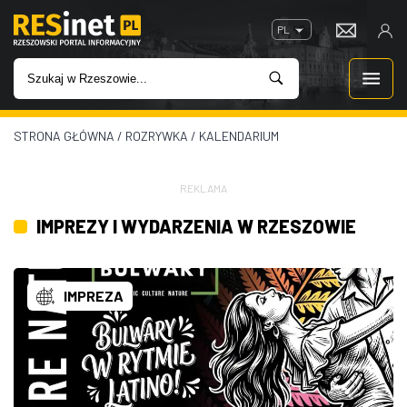
PL
STRONA GŁÓWNA
/
ROZRYWKA
/
KALENDARIUM
WIADOMOŚCI
INWESTYCJE
REKLAMA
IMPREZY I WYDARZENIA W RZESZOWIE
IMPREZY
ROZRYWKA
IMPREZA
W KINACH
GASTRONOMIA