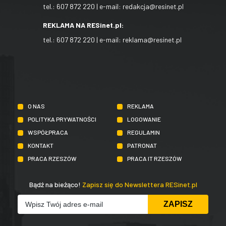
tel.:
607 872 220
| e-mail:
redakcja@resinet.pl
REKLAMA NA RESinet.pl:
tel.:
607 872 220
| e-mail:
reklama@resinet.pl
O NAS
REKLAMA
POLITYKA PRYWATNOŚCI
LOGOWANIE
WSPÓŁPRACA
REGULAMIN
KONTAKT
PATRONAT
PRACA RZESZÓW
PRACA IT RZESZÓW
Bądź na bieżąco!
Zapisz się do Newslettera RESinet.pl