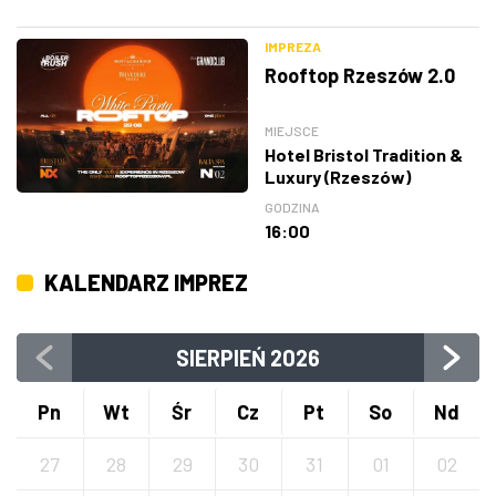
IMPREZA
Rooftop Rzeszów 2.0
MIEJSCE
Hotel Bristol Tradition &
Luxury (Rzeszów)
GODZINA
16:00
KALENDARZ IMPREZ
SIERPIEŃ
2026
Pn
Wt
Śr
Cz
Pt
So
Nd
27
28
29
30
31
01
02