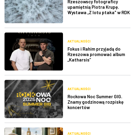
Rzeszowscy fotograficy
upamiętnią Piotra Krupę.
Wystawa „Z lotu ptaka" w RDK
AKTUALNOŚCI
Fokus i Rahim przyjadą do
Rzeszowa promować album
„Katharsis”
AKTUALNOŚCI
Rockowa Noc Summer GIG.
Znamy godzinową rozpiskę
koncertów
AKTUALNOŚCI