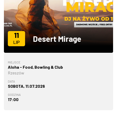
ZDJĘCIA
W RZESZOWIE
11
Desert Mirage
LIP
MIEJSCE
Aloha - Food, Bowling & Club
Rzeszów
DATA
SOBOTA, 11.07.2026
GODZINA
17:00