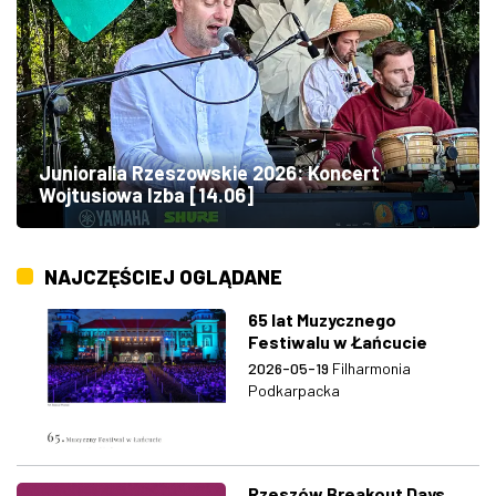
Junioralia Rzeszowskie 2026: Koncert
Wojtusiowa Izba [14.06]
NAJCZĘŚCIEJ OGLĄDANE
65 lat Muzycznego
Festiwalu w Łańcucie
2026-05-19
Filharmonia
Podkarpacka
Rzeszów Breakout Days