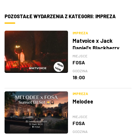
POZOSTAŁE WYDARZENIA Z KATEGORII: IMPREZA
IMPREZA
Matvoice x Jack
Daniel’s Blackberry
MIEJSCE
FOSA
GODZINA
18:00
IMPREZA
Melodee
MIEJSCE
FOSA
GODZINA