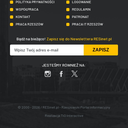
POLITYKA PRYWATNOŚCI
LOGOWANIE
WSPÓŁPRACA
REGULAMIN
KONTAKT
PATRONAT
PRACA RZESZÓW
PRACA IT RZESZÓW
Bądź na bieżąco!
Zapisz się do Newslettera RESinet.pl
JESTEŚMY RÓWNIEŻ NA:
© 2000 - 2026 / RESinet.pl - Rzeszowski Portal Informacyjny
Realizacja
TiO Interactive