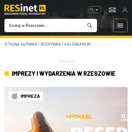
PL
STRONA GŁÓWNA
/
ROZRYWKA
/
KALENDARIUM
WIADOMOŚCI
INWESTYCJE
REKLAMA
IMPREZY I WYDARZENIA W RZESZOWIE
IMPREZY
ROZRYWKA
IMPREZA
W KINACH
GASTRONOMIA