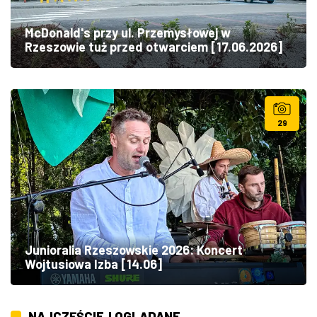
McDonald's przy ul. Przemysłowej w
Rzeszowie tuż przed otwarciem [17.06.2026]
29
Junioralia Rzeszowskie 2026: Koncert
Wojtusiowa Izba [14.06]
NAJCZĘŚCIEJ OGLĄDANE