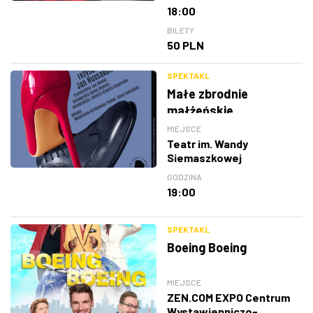
18:00
BILETY
50 PLN
SPEKTAKL
Małe zbrodnie
małżeńskie
MIEJSCE
Teatr im. Wandy
Siemaszkowej
GODZINA
19:00
SPEKTAKL
Boeing Boeing
MIEJSCE
ZEN.COM EXPO Centrum
Wystawienniczo-