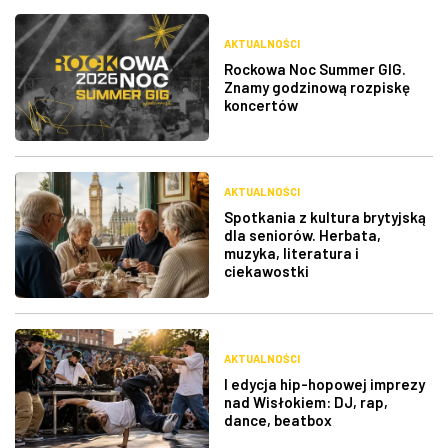
AKTUALNOŚCI
Rockowa Noc Summer GIG.
Znamy godzinową rozpiskę
koncertów
AKTUALNOŚCI
Spotkania z kultura brytyjską
dla seniorów. Herbata,
muzyka, literatura i
ciekawostki
AKTUALNOŚCI
I edycja hip-hopowej imprezy
nad Wisłokiem: DJ, rap,
dance, beatbox