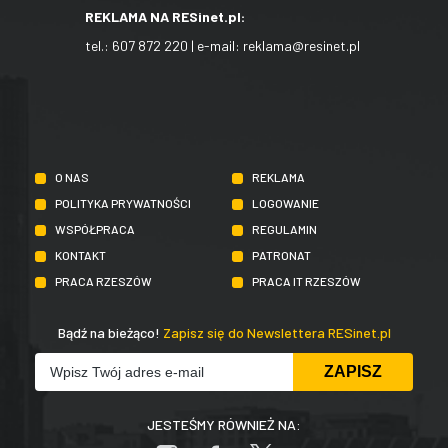
REKLAMA NA RESinet.pl:
tel.:
607 872 220
| e-mail:
reklama@resinet.pl
O NAS
REKLAMA
POLITYKA PRYWATNOŚCI
LOGOWANIE
WSPÓŁPRACA
REGULAMIN
KONTAKT
PATRONAT
PRACA RZESZÓW
PRACA IT RZESZÓW
Bądź na bieżąco!
Zapisz się do Newslettera RESinet.pl
JESTEŚMY RÓWNIEŻ NA: