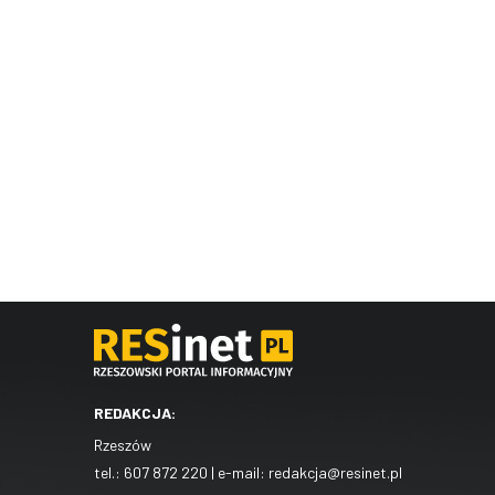
REDAKCJA:
Rzeszów
tel.:
607 872 220
| e-mail:
redakcja@resinet.pl