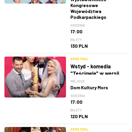
Kongresowe
Województwa
Podkarpackiego
GODZINA
17:00
BILETY
130 PLN
SPEKTAKL
Wstyd - komedia
"Teściowie" w wersji
teatralnej
MIEJSCE
Dom Kultury Mors
GODZINA
17:00
BILETY
120 PLN
SPEKTAKL