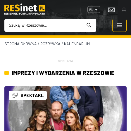
PL
STRONA GŁÓWNA
/
ROZRYWKA
/
KALENDARIUM
WIADOMOŚCI
INWESTYCJE
REKLAMA
IMPREZY I WYDARZENIA W RZESZOWIE
IMPREZY
ROZRYWKA
SPEKTAKL
W KINACH
GASTRONOMIA