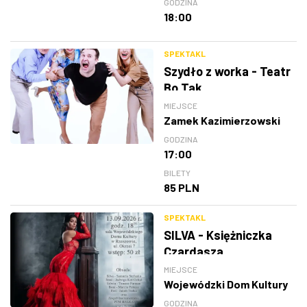
GODZINA
18:00
SPEKTAKL
Szydło z worka - Teatr
Bo Tak
MIEJSCE
Zamek Kazimierzowski
GODZINA
17:00
BILETY
85 PLN
SPEKTAKL
SILVA - Księżniczka
Czardasza
MIEJSCE
Wojewódzki Dom Kultury
GODZINA