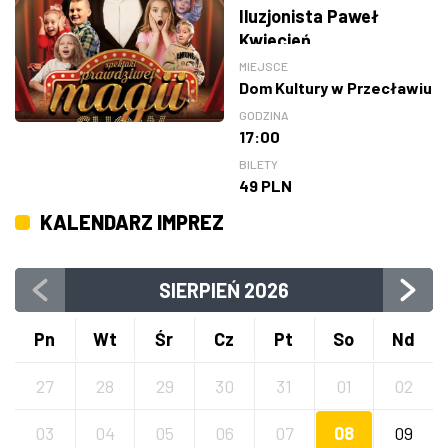
Iluzjonista Paweł
Kwiecień
MIEJSCE
Dom Kultury w Przecławiu
GODZINA
17:00
BILETY
49 PLN
KALENDARZ IMPREZ
SIERPIEŃ
2026
Pn
Wt
Śr
Cz
Pt
So
Nd
27
28
29
30
31
01
02
03
04
05
06
07
08
09