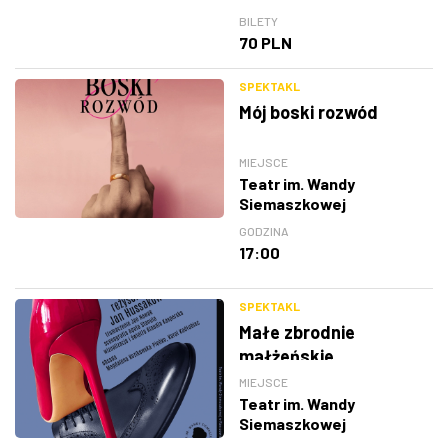
BILETY
70 PLN
SPEKTAKL
Mój boski rozwód
MIEJSCE
Teatr im. Wandy
Siemaszkowej
GODZINA
17:00
SPEKTAKL
Małe zbrodnie
małżeńskie
MIEJSCE
Teatr im. Wandy
Siemaszkowej