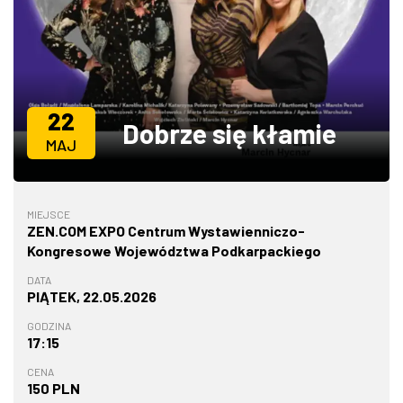
ZDJĘCIA
W RZESZOWIE
22
Dobrze się kłamie
MAJ
MIEJSCE
ZEN.COM EXPO Centrum Wystawienniczo-
Kongresowe Województwa Podkarpackiego
DATA
PIĄTEK, 22.05.2026
GODZINA
17:15
CENA
150 PLN