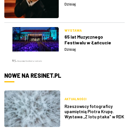
Dzisiaj
WYSTAWA
65 lat Muzycznego
Festiwalu w Łańcucie
Dzisiaj
NOWE NA RESINET.PL
AKTUALNOŚCI
Rzeszowscy fotograficy
upamiętnią Piotra Krupę.
Wystawa „Z lotu ptaka" w RDK