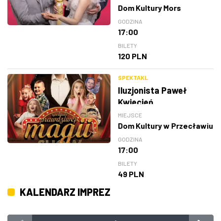
Dom Kultury Mors
GODZINA
17:00
BILETY
120 PLN
SPEKTAKL
Iluzjonista Paweł
Kwiecień
MIEJSCE
Dom Kultury w Przecławiu
GODZINA
17:00
BILETY
49 PLN
KALENDARZ IMPREZ