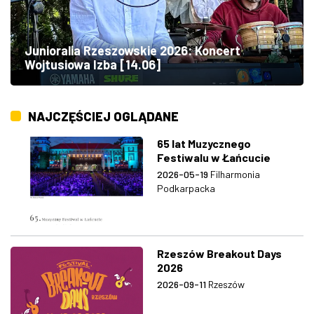
Junioralia Rzeszowskie 2026: Koncert
Wojtusiowa Izba [14.06]
NAJCZĘŚCIEJ OGLĄDANE
65 lat Muzycznego
Festiwalu w Łańcucie
2026-05-19
Filharmonia
Podkarpacka
Rzeszów Breakout Days
2026
2026-09-11
Rzeszów