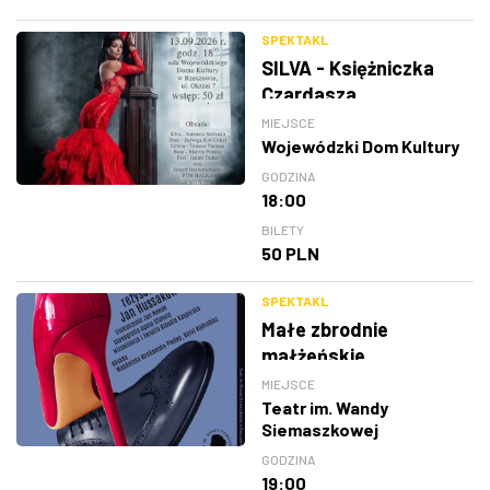
SPEKTAKL
SILVA - Księżniczka
Czardasza
MIEJSCE
Wojewódzki Dom Kultury
GODZINA
18:00
BILETY
50 PLN
SPEKTAKL
Małe zbrodnie
małżeńskie
MIEJSCE
Teatr im. Wandy
Siemaszkowej
GODZINA
19:00