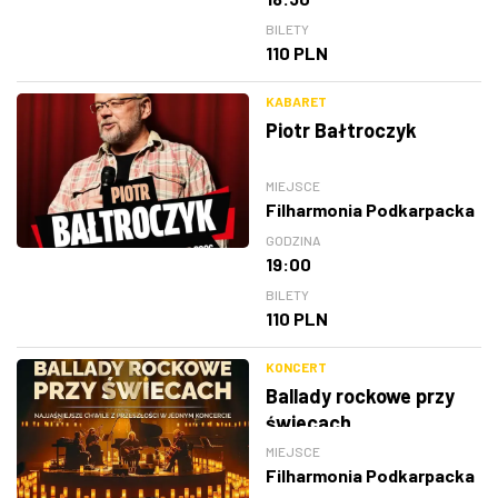
BILETY
110 PLN
KABARET
Piotr Bałtroczyk
MIEJSCE
Filharmonia Podkarpacka
GODZINA
19:00
BILETY
110 PLN
KONCERT
Ballady rockowe przy
świecach
MIEJSCE
Filharmonia Podkarpacka