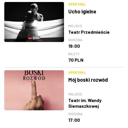
SPEKTAKL
Ucho igielne
MIEJSCE
Teatr Przedmieście
GODZINA
19:00
BILETY
70 PLN
SPEKTAKL
Mój boski rozwód
MIEJSCE
Teatr im. Wandy
Siemaszkowej
GODZINA
17:00