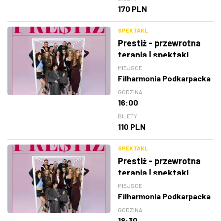
170 PLN
SPEKTAKL
Prestiż - przewrotna
terapia | spektakl
MIEJSCE
Filharmonia Podkarpacka
GODZINA
16:00
BILETY
110 PLN
SPEKTAKL
Prestiż - przewrotna
terapia | spektakl
MIEJSCE
Filharmonia Podkarpacka
GODZINA
18:30