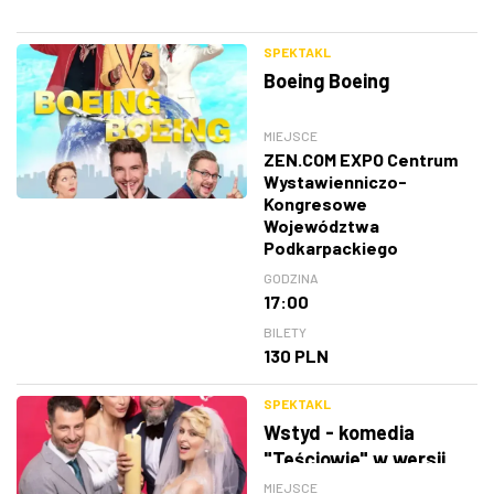
SPEKTAKL
Boeing Boeing
MIEJSCE
ZEN.COM EXPO Centrum
Wystawienniczo-
Kongresowe
Województwa
Podkarpackiego
GODZINA
17:00
BILETY
130 PLN
SPEKTAKL
Wstyd - komedia
"Teściowie" w wersji
teatralnej
MIEJSCE