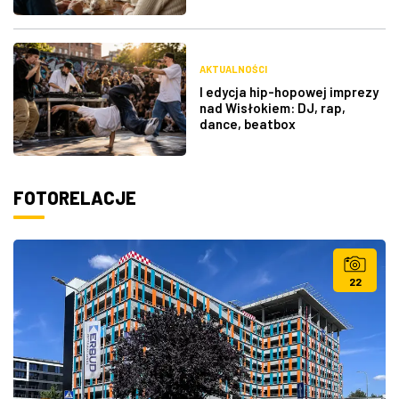
AKTUALNOŚCI
I edycja hip-hopowej imprezy
nad Wisłokiem: DJ, rap,
dance, beatbox
FOTORELACJE
22