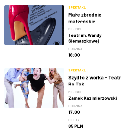
SPEKTAKL
Małe zbrodnie
małżeńskie
MIEJSCE
Teatr im. Wandy
Siemaszkowej
GODZINA
18:00
SPEKTAKL
Szydło z worka - Teatr
Bo Tak
MIEJSCE
Zamek Kazimierzowski
GODZINA
17:00
BILETY
85 PLN