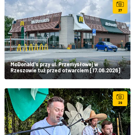
27
McDonald's przy ul. Przemysłowej w
Rzeszowie tuż przed otwarciem [17.06.2026]
29