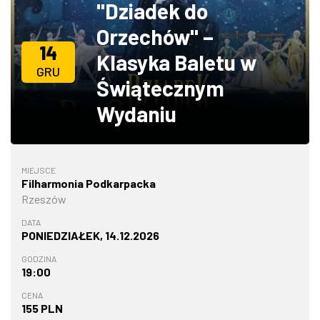
"Dziadek do
ZDJĘCIA
Orzechów" –
14
Klasyka Baletu w
W RZESZOWIE
GRU
Świątecznym
Wydaniu
MIEJSCE
Filharmonia Podkarpacka
Rzeszów
DATA
PONIEDZIAŁEK, 14.12.2026
GODZINA
19:00
CENA
155 PLN