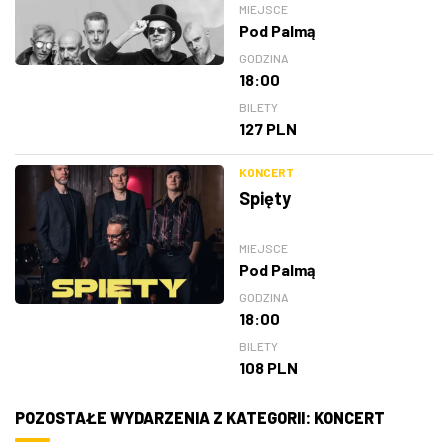
MIEJSCE
Pod Palmą
GODZINA
18:00
BILETY
127 PLN
KONCERT
Spięty
MIEJSCE
Pod Palmą
GODZINA
18:00
BILETY
108 PLN
POZOSTAŁE WYDARZENIA Z KATEGORII: KONCERT