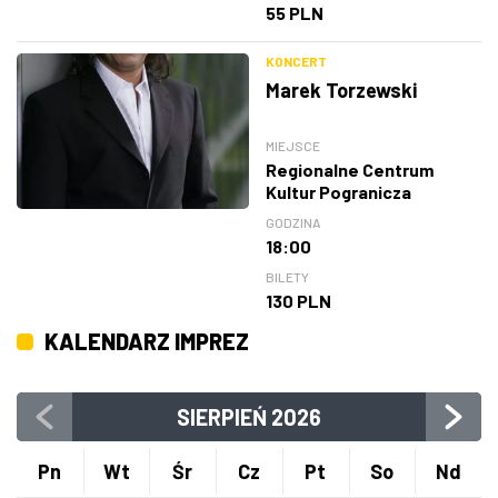
55 PLN
KONCERT
Marek Torzewski
MIEJSCE
Regionalne Centrum
Kultur Pogranicza
GODZINA
18:00
BILETY
130 PLN
KALENDARZ IMPREZ
SIERPIEŃ
2026
Pn
Wt
Śr
Cz
Pt
So
Nd