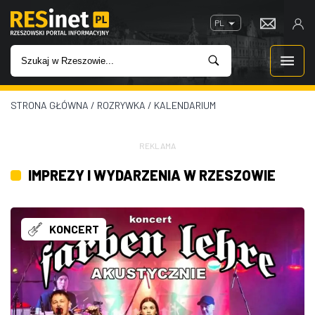
PL
STRONA GŁÓWNA
/
ROZRYWKA
/
KALENDARIUM
WIADOMOŚCI
INWESTYCJE
REKLAMA
IMPREZY I WYDARZENIA W RZESZOWIE
IMPREZY
ROZRYWKA
KONCERT
W KINACH
GASTRONOMIA