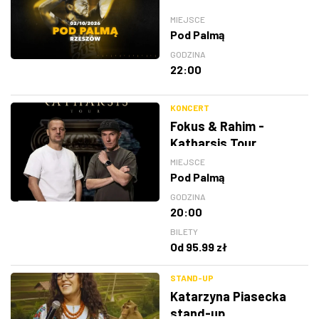
MIEJSCE
Pod Palmą
GODZINA
22:00
KONCERT
Fokus & Rahim -
Katharsis Tour
MIEJSCE
Pod Palmą
GODZINA
20:00
BILETY
Od 95.99 zł
STAND-UP
Katarzyna Piasecka
stand-up