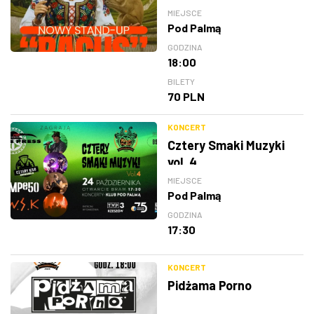
MIEJSCE
Pod Palmą
GODZINA
18:00
BILETY
70 PLN
KONCERT
Cztery Smaki Muzyki
vol. 4
MIEJSCE
Pod Palmą
GODZINA
17:30
KONCERT
Pidżama Porno