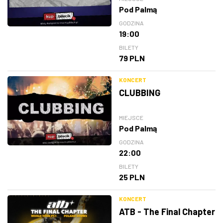
Pod Palmą
GODZINA
19:00
BILETY
79 PLN
KONCERT
CLUBBING
MIEJSCE
Pod Palmą
GODZINA
22:00
BILETY
25 PLN
KONCERT
ATB - The Final Chapter