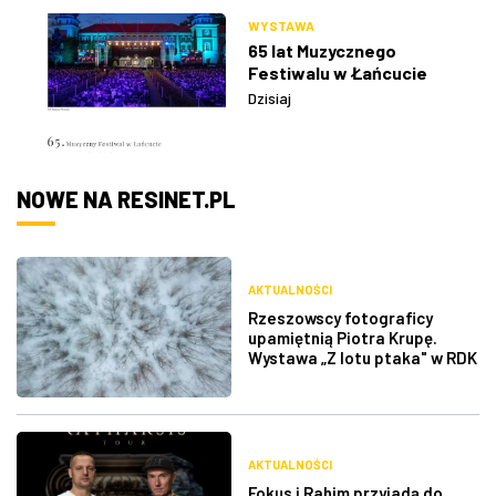
WYSTAWA
65 lat Muzycznego
Festiwalu w Łańcucie
Dzisiaj
NOWE NA RESINET.PL
AKTUALNOŚCI
Rzeszowscy fotograficy
upamiętnią Piotra Krupę.
Wystawa „Z lotu ptaka" w RDK
AKTUALNOŚCI
Fokus i Rahim przyjadą do