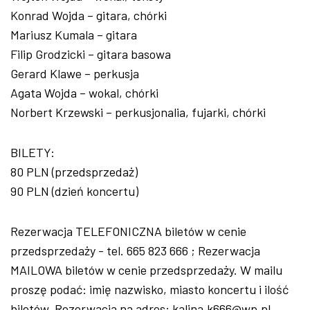
Konrad Wojda – gitara, chórki
Mariusz Kumala – gitara
Filip Grodzicki – gitara basowa
Gerard Klawe – perkusja
Agata Wojda – wokal, chórki
Norbert Krzewski – perkusjonalia, fujarki, chórki
BILETY:
80 PLN (przedsprzedaż)
90 PLN (dzień koncertu)
Rezerwacja TELEFONICZNA biletów w cenie
przedsprzedaży - tel. 665 823 666 ; Rezerwacja
MAILOWA biletów w cenie przedsprzedaży. W mailu
proszę podać: imię nazwisko, miasto koncertu i ilość
biletów. Rezerwacja na adres: kalina.k666@wp.pl