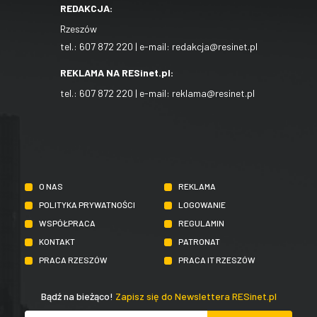
REDAKCJA:
Rzeszów
tel.:
607 872 220
| e-mail:
redakcja@resinet.pl
REKLAMA NA RESinet.pl:
tel.:
607 872 220
| e-mail:
reklama@resinet.pl
O NAS
REKLAMA
POLITYKA PRYWATNOŚCI
LOGOWANIE
WSPÓŁPRACA
REGULAMIN
KONTAKT
PATRONAT
PRACA RZESZÓW
PRACA IT RZESZÓW
Bądź na bieżąco!
Zapisz się do Newslettera RESinet.pl