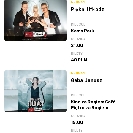
KONCERT
Piękni i Młodzi
MIEJSCE
Kama Park
GODZINA
21:00
BILETY
40 PLN
KONCERT
Gaba Janusz
MIEJSCE
Kino za Rogiem Café -
Piętro za Rogiem
GODZINA
19:00
BILETY