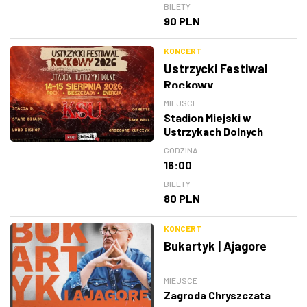
BILETY
90 PLN
KONCERT
Ustrzycki Festiwal
Rockowy
MIEJSCE
Stadion Miejski w
Ustrzykach Dolnych
GODZINA
16:00
BILETY
80 PLN
KONCERT
Bukartyk | Ajagore
MIEJSCE
Zagroda Chryszczata