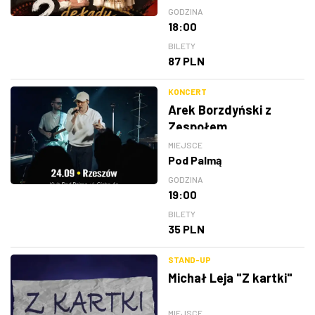
GODZINA
18:00
BILETY
87 PLN
KONCERT
Arek Borzdyński z
Zespołem
MIEJSCE
Pod Palmą
GODZINA
19:00
BILETY
35 PLN
STAND-UP
Michał Leja "Z kartki"
MIEJSCE