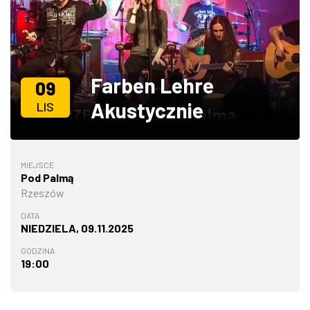
ZDJĘCIA
W RZESZOWIE
Farben Lehre
09
Akustycznie
LIS
MIEJSCE
Pod Palmą
Rzeszów
DATA
NIEDZIELA, 09.11.2025
GODZINA
19:00