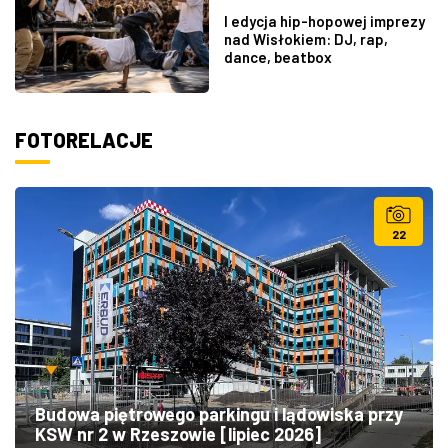
I edycja hip-hopowej imprezy
nad Wisłokiem: DJ, rap,
dance, beatbox
FOTORELACJE
22
Budowa piętrowego parkingu i lądowiska przy
KSW nr 2 w Rzeszowie [lipiec 2026]