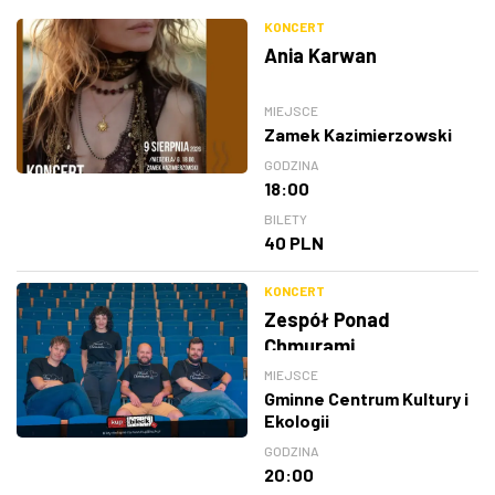
KONCERT
Ania Karwan
MIEJSCE
Zamek Kazimierzowski
GODZINA
18:00
BILETY
40 PLN
KONCERT
Zespół Ponad
Chmurami
MIEJSCE
Gminne Centrum Kultury i
Ekologii
GODZINA
20:00