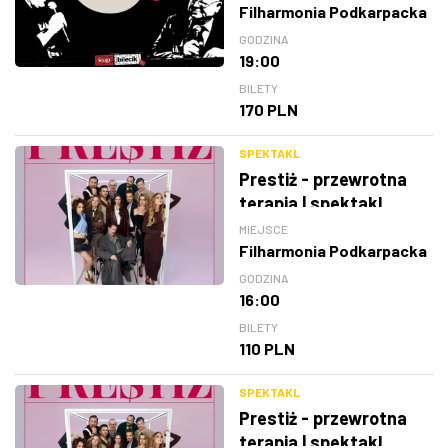
Filharmonia Podkarpacka
GODZINA
19:00
BILETY
170 PLN
SPEKTAKL
Prestiż - przewrotna
terapia | spektakl
MIEJSCE
Filharmonia Podkarpacka
GODZINA
16:00
BILETY
110 PLN
SPEKTAKL
Prestiż - przewrotna
terapia | spektakl