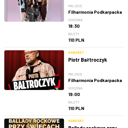
MIEJSCE
Filharmonia Podkarpacka
GODZINA
18:30
BILETY
110 PLN
KABARET
Piotr Bałtroczyk
MIEJSCE
Filharmonia Podkarpacka
GODZINA
19:00
BILETY
110 PLN
KONCERT
Ballady rockowe przy