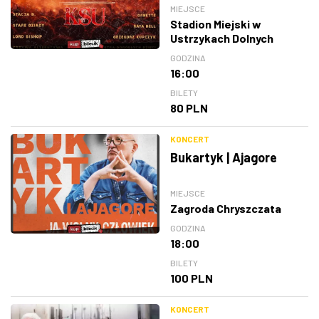
MIEJSCE
Stadion Miejski w
Ustrzykach Dolnych
GODZINA
16:00
BILETY
80 PLN
KONCERT
Bukartyk | Ajagore
MIEJSCE
Zagroda Chryszczata
GODZINA
18:00
BILETY
100 PLN
KONCERT