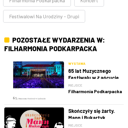
Filharmonia Podkarpacka
Koncert
Festiwalowi Na Urodziny - Drupi
POZOSTAŁE WYDARZENIA W:
FILHARMONIA PODKARPACKA
WYSTAWA
65 lat Muzycznego
Festiwalu w Łańcucie
MIEJSCE
Filharmonia Podkarpacka
Skończyły się żarty.
Mann i Bukartyk
MIEJSCE