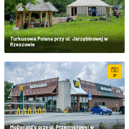
Turkusowa Polana przy ul. Jarzębinowej w
Rzeszowie
27
McDonald's przy ul. Przemysłowej w