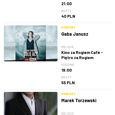
21:00
BILETY
40 PLN
KONCERT
Gaba Janusz
MIEJSCE
Kino za Rogiem Café -
Piętro za Rogiem
GODZINA
19:00
BILETY
55 PLN
KONCERT
Marek Torzewski
MIEJSCE