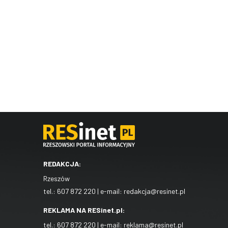
REDAKCJA:
Rzeszów
tel.:
607 872 220
| e-mail:
redakcja@resinet.pl
REKLAMA NA RESinet.pl:
tel.:
607 872 220
| e-mail:
reklama@resinet.pl