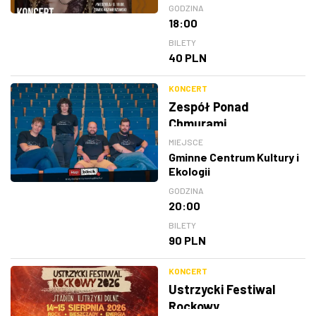
GODZINA
18:00
BILETY
40 PLN
KONCERT
Zespół Ponad
Chmurami
MIEJSCE
Gminne Centrum Kultury i
Ekologii
GODZINA
20:00
BILETY
90 PLN
KONCERT
Ustrzycki Festiwal
Rockowy