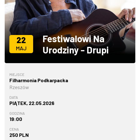
ZDJĘCIA
W RZESZOWIE
Festiwalowi Na
22
Urodziny - Drupi
MAJ
MIEJSCE
Filharmonia Podkarpacka
Rzeszów
DATA
PIĄTEK, 22.05.2026
GODZINA
19:00
CENA
250 PLN