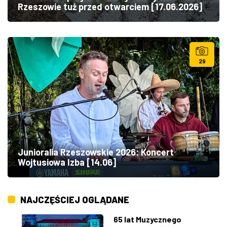
Rzeszowie tuż przed otwarciem [17.06.2026]
29
Junioralia Rzeszowskie 2026: Koncert
Wojtusiowa Izba [14.06]
NAJCZĘŚCIEJ OGLĄDANE
65 lat Muzycznego