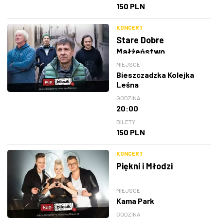
150 PLN
KONCERT
Stare Dobre
Małżeństwo
MIEJSCE
Bieszczadzka Kolejka
Leśna
GODZINA
20:00
BILETY
150 PLN
KONCERT
Piękni i Młodzi
MIEJSCE
Kama Park
GODZINA