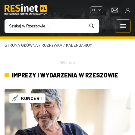
PL
STRONA GŁÓWNA
/
ROZRYWKA
/
KALENDARIUM
WIADOMOŚCI
INWESTYCJE
REKLAMA
IMPREZY I WYDARZENIA W RZESZOWIE
IMPREZY
ROZRYWKA
KONCERT
W KINACH
GASTRONOMIA