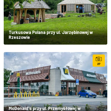
Turkusowa Polana przy ul. Jarzębinowej w
Rzeszowie
27
McDonald's przy ul. Przemysłowej w