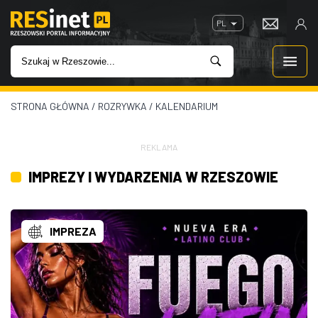
PL
STRONA GŁÓWNA
/
ROZRYWKA
/
KALENDARIUM
WIADOMOŚCI
INWESTYCJE
REKLAMA
IMPREZY I WYDARZENIA W RZESZOWIE
IMPREZY
ROZRYWKA
IMPREZA
W KINACH
GASTRONOMIA