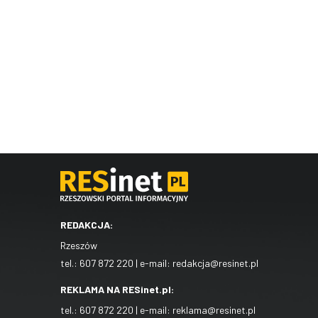
REDAKCJA:
Rzeszów
tel.:
607 872 220
| e-mail:
redakcja@resinet.pl
REKLAMA NA RESinet.pl:
tel.:
607 872 220
| e-mail:
reklama@resinet.pl