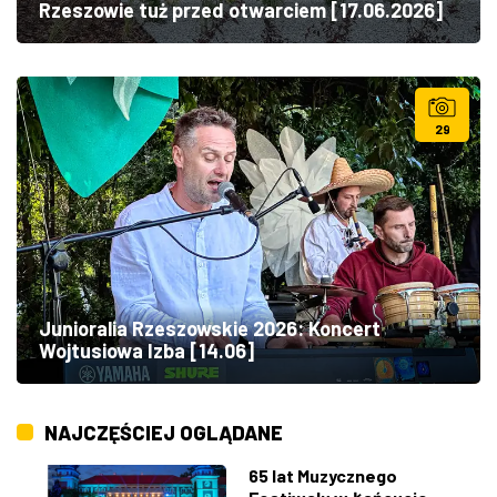
Rzeszowie tuż przed otwarciem [17.06.2026]
29
Junioralia Rzeszowskie 2026: Koncert
Wojtusiowa Izba [14.06]
NAJCZĘŚCIEJ OGLĄDANE
65 lat Muzycznego