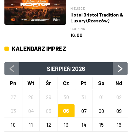
MIEJSCE
Hotel Bristol Tradition &
Luxury (Rzeszów)
GODZINA
16:00
KALENDARZ IMPREZ
SIERPIEŃ
2026
Pn
Wt
Śr
Cz
Pt
So
Nd
27
28
29
30
31
01
02
03
04
05
06
07
08
09
10
11
12
13
14
15
16