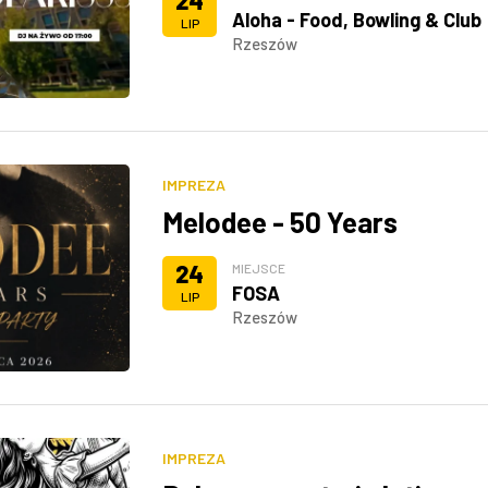
24
Aloha - Food, Bowling & Club
LIP
Rzeszów
IMPREZA
Melodee - 50 Years
24
MIEJSCE
FOSA
LIP
Rzeszów
IMPREZA