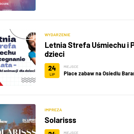
WYDARZENIE
Letnia Strefa Uśmiechu i P
dzieci
24
MIEJSCE
Place zabaw na Osiedlu Bar
LIP
IMPREZA
Solarisss
MIEJSCE