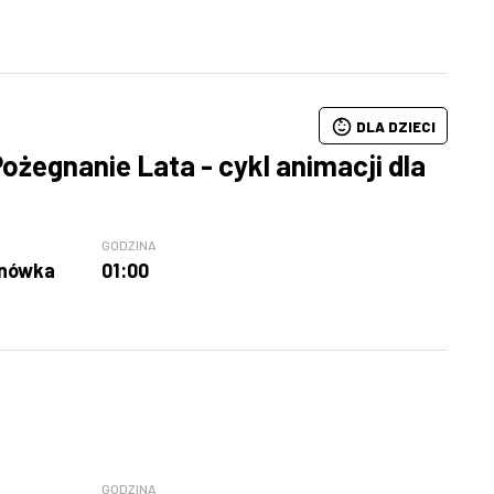
DLA DZIECI
ożegnanie Lata - cykl animacji dla
GODZINA
anówka
01:00
GODZINA