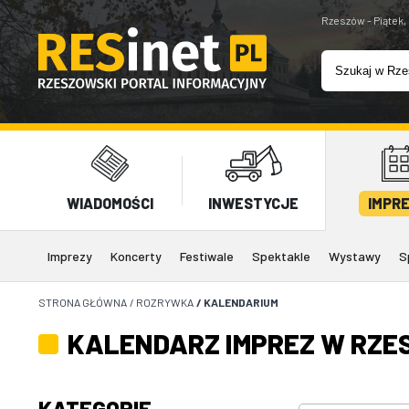
Rzeszów - Piątek,
WIADOMOŚCI
INWESTYCJE
IMPR
Imprezy
Koncerty
Festiwale
Spektakle
Wystawy
S
STRONA GŁÓWNA
/
ROZRYWKA
/
KALENDARIUM
KALENDARZ IMPREZ W RZE
KATEGORIE