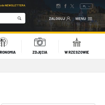
ię do NEWSLETTERA
PL
ZALOGUJ
MENU
RONOMIA
ZDJĘCIA
W RZESZOWIE