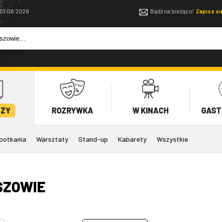
 07.08.2026
Bądź na bieżąco!
Zapisz s
EZY
ROZRYWKA
W KINACH
GAST
potkania
Warsztaty
Stand-up
Kabarety
Wszystkie
SZOWIE