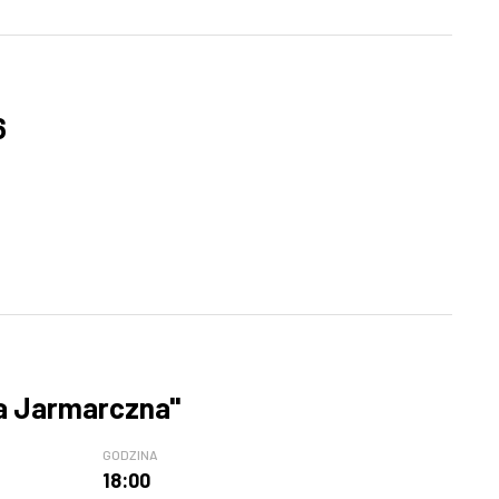
6
da Jarmarczna"
GODZINA
18:00