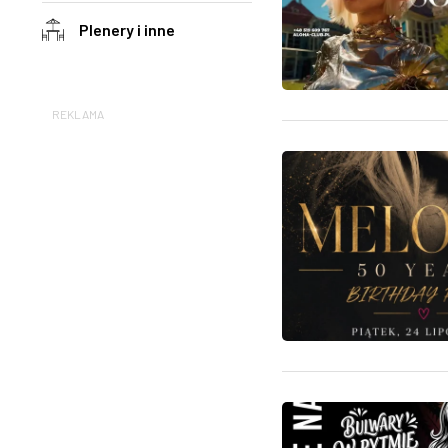
Plenery i inne
REKLAMA