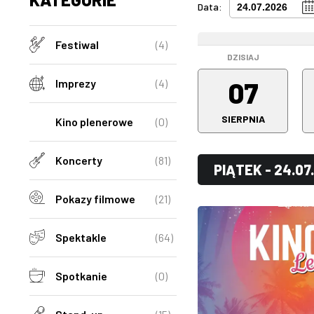
Data:
WEEKEND
Festiwal
(4)
DZISIAJ
07
Imprezy
(4)
SIERPNIA
Kino plenerowe
(0)
Koncerty
(81)
PIĄTEK - 24.07
Pokazy filmowe
(21)
Spektakle
(64)
Spotkanie
(0)