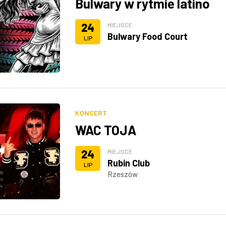
Bulwary w rytmie latino
24
MIEJSCE
Bulwary Food Court
LIP
KONCERT
WAC TOJA
24
MIEJSCE
Rubin Club
LIP
Rzeszów