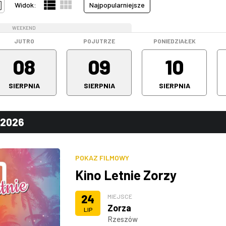
Widok:
Najpopularniejsze
WEEKEND
WEEKEND
JUTRO
POJUTRZE
PONIEDZIAŁEK
08
09
10
SIERPNIA
SIERPNIA
SIERPNIA
.2026
POKAZ FILMOWY
Kino Letnie Zorzy
24
MIEJSCE
Zorza
LIP
Rzeszów