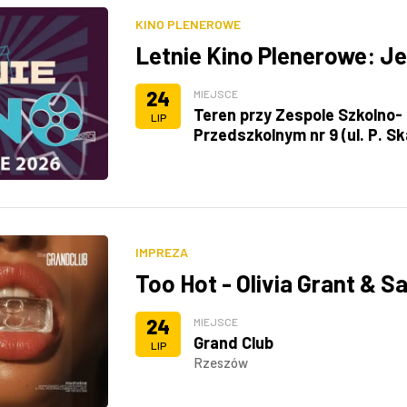
KINO PLENEROWE
Letnie Kino Plenerowe: Je
24
MIEJSCE
Teren przy Zespole Szkolno-
LIP
Przedszkolnym nr 9 (ul. P. Sk
IMPREZA
Too Hot - Olivia Grant & 
24
MIEJSCE
Grand Club
LIP
Rzeszów