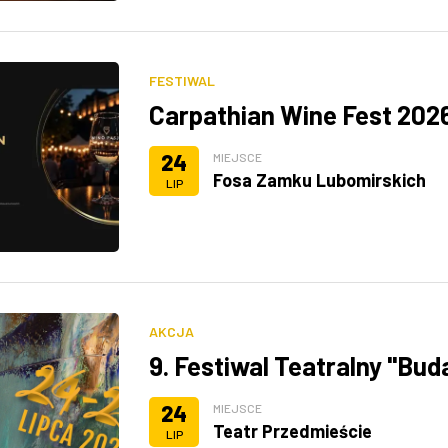
FESTIWAL
Carpathian Wine Fest 202
24
MIEJSCE
Fosa Zamku Lubomirskich
LIP
AKCJA
9. Festiwal Teatralny "Bu
24
MIEJSCE
Teatr Przedmieście
LIP