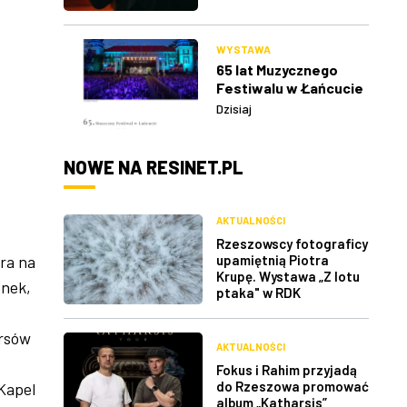
WYSTAWA
65 lat Muzycznego
Festiwalu w Łańcucie
Dzisiaj
NOWE NA RESINET.PL
AKTUALNOŚCI
Rzeszowscy fotograficy
upamiętnią Piotra
ra na
Krupę. Wystawa „Z lotu
enek,
ptaka" w RDK
ursów
AKTUALNOŚCI
Fokus i Rahim przyjadą
do Rzeszowa promować
 Kapel
album „Katharsis”