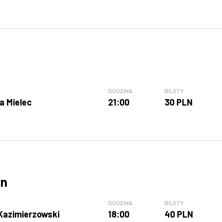
GODZINA
BILETY
a Mielec
21:00
30 PLN
an
GODZINA
BILETY
azimierzowski
18:00
40 PLN