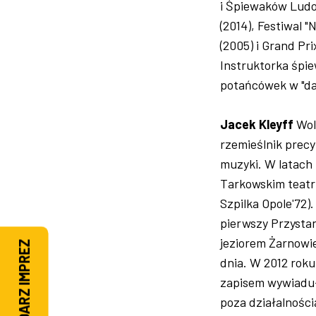
i Śpiewaków Ludo
(2014), Festiwal 
(2005) i Grand Pr
Instruktorka śpi
potańcówek w "daw
Jacek Kleyff
Woln
rzemieślnik prec
muzyki. W latach
Tarkowskim teatr
Szpilka Opole'72)
pierwszy Przysta
jeziorem Żarnowie
KALENDARZ IMPREZ
dnia. W 2012 rok
zapisem wywiadu-
poza działalnośc