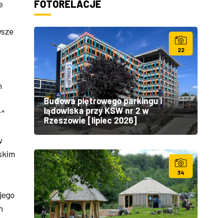
FOTORELACJE
e
wsze
22
m
Budowa piętrowego parkingu i
lądowiska przy KSW nr 2 w
r"
Rzeszowie [lipiec 2026]
w
skim
34
jego
m