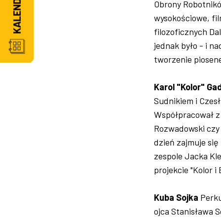
Obrony Robotnikó
wysokościowe, fil
filozoficznych Da
jednak było - i n
tworzenie piosen
Karol "Kolor" Ga
Sudnikiem i Czes
Współpracował z 
Rozwadowski czy R
dzień zajmuje si
zespole Jacka Kle
projekcie "Kolor i
Kuba Sojka
Perkus
ojca Stanisława S