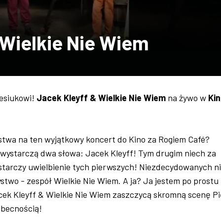
 Wielkie Nie Wiem
esiukowi!
Jacek Kleyff & Wielkie Nie Wiem
na żywo w
Kin
stwa na ten wyjątkowy koncert do Kino za Rogiem Café?
ystarczą dwa słowa: Jacek Kleyff! Tym drugim niech za
tarczy uwielbienie tych pierwszych! Niezdecydowanych n
two - zespół Wielkie Nie Wiem. A ja? Ja jestem po prostu
cek Kleyff & Wielkie Nie Wiem zaszczycą skromną scenę Pi
obecnością!