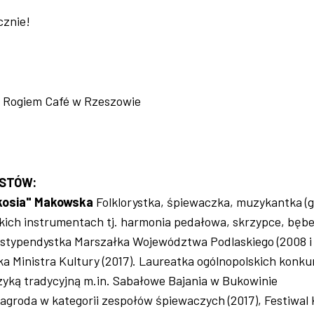
cznie!
za Rogiem Café w Rzeszowie
STÓW:
kosia" Makowska
Folklorystka, śpiewaczka, muzykantka (g
skich instrumentach tj. harmonia pedałowa, skrzypce, bęb
 stypendystka Marszałka Województwa Podlaskiego (2008 i
ka Ministra Kultury (2017). Laureatka ogólnopolskich konk
yką tradycyjną m.in. Sabałowe Bajania w Bukowinie
 nagroda w kategorii zespołów śpiewaczych (2017), Festiwal