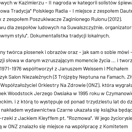
wych w Kazimierzu - II nagroda w kategorii solistów śpie
"Nowa Tradycja" Polskiego Radia - I miejsce z zespołem Daut
ix z zespołem Poszukiwacze Zaginionego Rulonu (2012).
ewu dla zespołów ludowych na Suwalszczyźnie, organizator
nym stylu". Dokumentalistka tradycji lokalnych.
y twórca piosenek i obrazów oraz - jak sam o sobie mówi 
yzji słowa w danym wzruszającym momencie życia … i twor
 1971-1976 współtworzył z Januszem Weissem i Michałem
zyk Salon Niezależnych (3 Trójzęby Neptuna na Famach, Zł
. Współzałożyciel Orkiestry Na Zdrowie (ONZ), która wygrał
nek Woodstock Jerzego Owsiaka w 1995 roku w Czymanowi
ckim, i z którą to występuje od ponad trzydziestu lat do dz
u nakładem wydawnictwa Czarne ukazała się książka będą
rzeki z Jackiem Kleyffem pt. "Rozmowa". W jego życiorysi
ią w ONZ znalazło się miejsce na współpracę z Komitetem