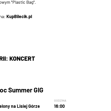
owym "Plastic Bag".
 na:
KupBilecik.pl
II: KONCERT
oc Summer GIG
GODZINA
elony na Lisiej Górze
16:00