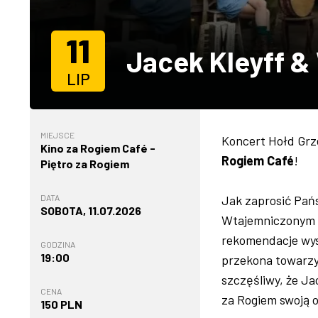
11
Jacek Kleyff &
LIP
MIEJSCE
Koncert Hołd Grz
Kino za Rogiem Café -
Rogiem Café
!
Piętro za Rogiem
DATA
Jak zaprosić Pań
SOBOTA, 11.07.2026
Wtajemniczonym w
rekomendacje wys
GODZINA
19:00
przekona towarzys
szczęśliwy, że Ja
CENA
za Rogiem swoją 
150 PLN