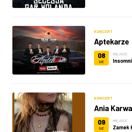
KONCERT
Aptekarze
08
MIEJSCE
Insomni
SIE
KONCERT
Ania Karw
09
MIEJSCE
Zamek K
SIE