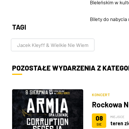
Bieleńskim w kult
Bilety do nabycia
TAGI
Jacek Kleyff & Wielkie Nie Wiem
POZOSTAŁE WYDARZENIA Z KATEGOR
KONCERT
Rockowa N
08
MIEJSCE
teren zi
SIE