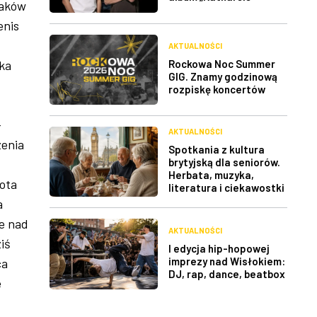
waków
enis
AKTUALNOŚCI
Rockowa Noc Summer
ka
GIG. Znamy godzinową
rozpiskę koncertów
-
AKTUALNOŚCI
zenia
Spotkania z kultura
brytyjską dla seniorów.
Herbata, muzyka,
ota
literatura i ciekawostki
a
e nad
AKTUALNOŚCI
iś
I edycja hip-hopowej
imprezy nad Wisłokiem:
ca
DJ, rap, dance, beatbox
e