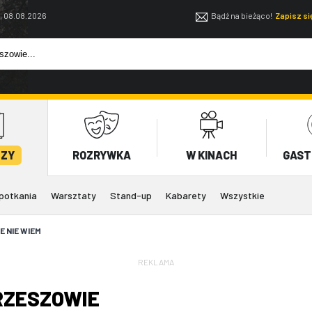
, 08.08.2026
Bądź na bieżąco!
Zapisz s
EZY
ROZRYWKA
W KINACH
GAST
potkania
Warsztaty
Stand-up
Kabarety
Wszystkie
E NIE WIEM
REKLAMA
RZESZOWIE