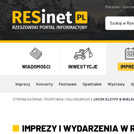
Rzeszów - Sobota
WIADOMOŚCI
INWESTYCJE
IMPR
Imprezy
Koncerty
Festiwale
Spektakle
Wystawy
S
STRONA GŁÓWNA
/
ROZRYWKA
/
KALENDARIUM
/
JACEK KLEYFF & WIELKI
IMPREZY I WYDARZENIA W 