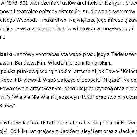
w (1976-80), skończenie studiów architektonicznych, prac
mowe i teatralne epizody aktorskie, studiowanie systemów
lekiego Wschodu i malarstwo. Największą jego miłością za
adal jest - wszczepianie tekstów własnych w muzykę, czyli
ek.
dzało
Jazzowy kontrabasista współpracujący z Tadeusze
ławem Bartkowskim, Włodzimierzem Kiniorskim.
polską punkową sceną z takimi artystami jak Paweł "Kelne
obert Brylewski. Współzałożyciel zespołu "Miąższ". Na co
ę kowalstwem artystycznym, produkcją muzyczną oraz gra 
yff'a "Wielkie Nie Wiem", jazzowym P.K.P oraz swoim autor
 Barwy".
ista i wokalista. Ostatnie 25 lat grał w zespole u boku swo
ojki. Od kilku lat grający z Jackiem Kleyff'em oraz z Jackie