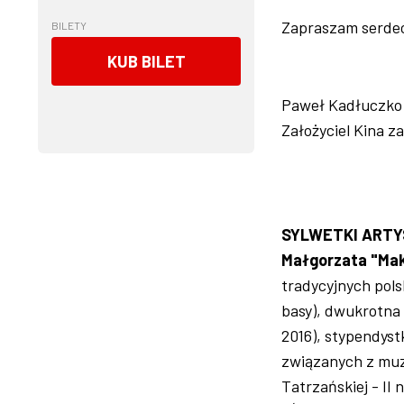
Zapraszam serde
BILETY
KUB BILET
Paweł Kadłuczko
Założyciel Kina 
SYLWETKI ARTY
Małgorzata "Ma
tradycyjnych pol
basy), dwukrotna
2016), stypendyst
związanych z muz
Tatrzańskiej - II