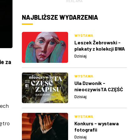
REKLAMA
NAJBLIŻSZE WYDARZENIA
WYSTAWA
Leszek Żebrowski -
plakaty z kolekcji BWA
w Rzeszowie
Dzisiaj
ie za
WYSTAWA
Ula Dzwonik -
nieoczywisTA CZĘŚĆ
ZAPISU
Dzisiaj
iech
WYSTAWA
ętro
Konkurs - wystawa
fotografii
Dzisiaj