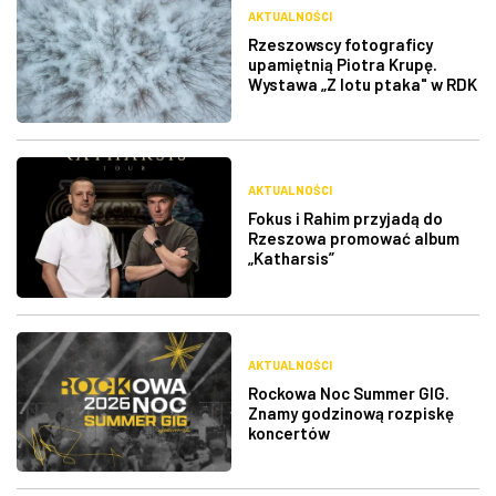
AKTUALNOŚCI
Rzeszowscy fotograficy
upamiętnią Piotra Krupę.
Wystawa „Z lotu ptaka" w RDK
AKTUALNOŚCI
Fokus i Rahim przyjadą do
Rzeszowa promować album
„Katharsis”
AKTUALNOŚCI
Rockowa Noc Summer GIG.
Znamy godzinową rozpiskę
koncertów