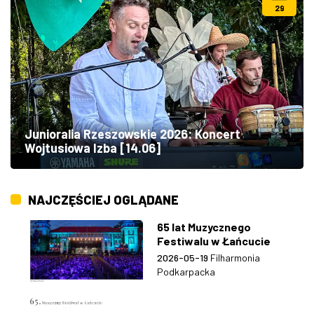
29
Junioralia Rzeszowskie 2026: Koncert
Wojtusiowa Izba [14.06]
NAJCZĘŚCIEJ OGLĄDANE
65 lat Muzycznego
Festiwalu w Łańcucie
2026-05-19
Filharmonia
Podkarpacka