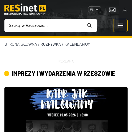
PL
STRONA GŁÓWNA
/
ROZRYWKA
/
KALENDARIUM
WIADOMOŚCI
INWESTYCJE
REKLAMA
IMPREZY I WYDARZENIA W RZESZOWIE
IMPREZY
ROZRYWKA
W KINACH
GASTRONOMIA