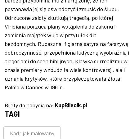
bardzo przypomina mu zmarłą żonę, że ten
postanawia jej się oświadczyć i zmusić do ślubu.
Odrzucone zaloty skutkują tragedią, po której
Viridiana porzuca plany wstąpienia do zakonu i
zamienia majątek wuja w przytułek dla
bezdomnych. Rubaszna, figlarna satyra na fałszywą
dobroczynność, przepełniona ludyczną wyobraźnią i
alegoriami do scen biblijnych. Klasyka surrealizmu w
czasie premiery wzbudziła wiele kontrowersji, ale i
uznania krytyków, które przypieczętowała Złota
Palma w Cannes w 1961r.
Bilety do nabycia na:
KupBilecik.pl
TAGI
Kadr jak malowany