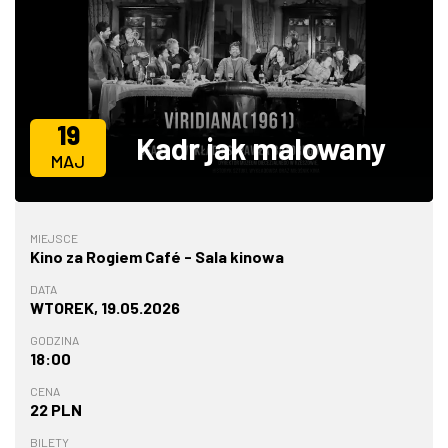
ZDJĘCIA
W RZESZOWIE
19
Kadr jak malowany
MAJ
MIEJSCE
Kino za Rogiem Café - Sala kinowa
DATA
WTOREK, 19.05.2026
GODZINA
18:00
CENA
22 PLN
BILETY