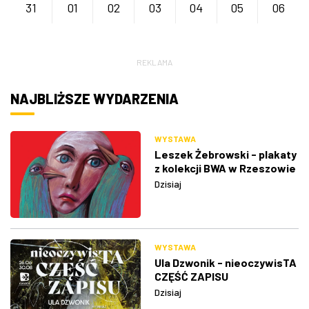
31
01
02
03
04
05
06
REKLAMA
NAJBLIŻSZE WYDARZENIA
WYSTAWA
Leszek Żebrowski - plakaty
z kolekcji BWA w Rzeszowie
Dzisiaj
WYSTAWA
Ula Dzwonik - nieoczywisTA
CZĘŚĆ ZAPISU
Dzisiaj