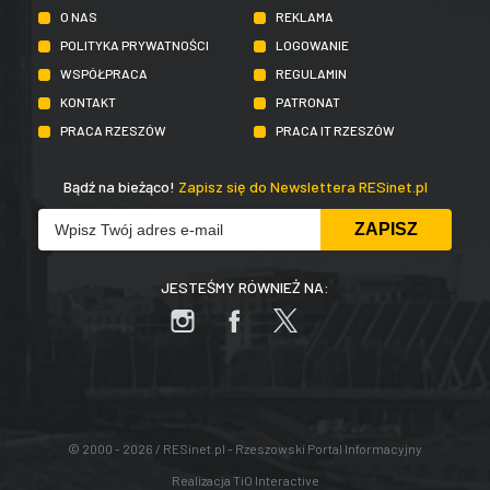
O NAS
REKLAMA
POLITYKA PRYWATNOŚCI
LOGOWANIE
WSPÓŁPRACA
REGULAMIN
KONTAKT
PATRONAT
PRACA RZESZÓW
PRACA IT RZESZÓW
Bądź na bieżąco!
Zapisz się do Newslettera RESinet.pl
JESTEŚMY RÓWNIEŻ NA:
© 2000 - 2026 / RESinet.pl - Rzeszowski Portal Informacyjny
Realizacja
TiO Interactive