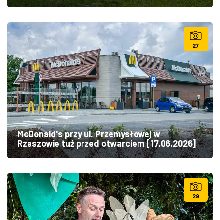
27
McDonald's przy ul. Przemysłowej w
Rzeszowie tuż przed otwarciem [17.06.2026]
29