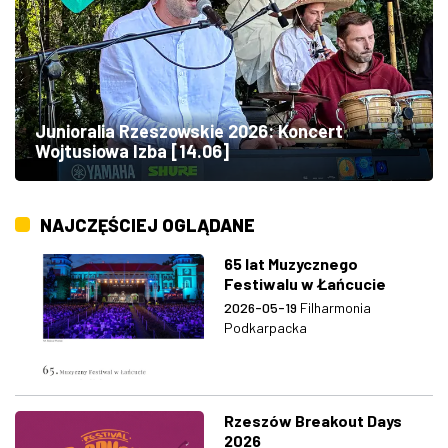
Junioralia Rzeszowskie 2026: Koncert
Wojtusiowa Izba [14.06]
NAJCZĘŚCIEJ OGLĄDANE
65 lat Muzycznego
Festiwalu w Łańcucie
2026-05-19
Filharmonia
Podkarpacka
Rzeszów Breakout Days
2026