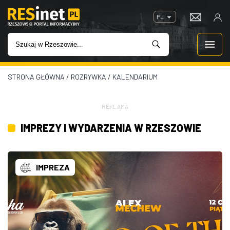
PL
STRONA GŁÓWNA
/
ROZRYWKA
/
KALENDARIUM
WIADOMOŚCI
INWESTYCJE
REKLAMA
IMPREZY I WYDARZENIA W RZESZOWIE
IMPREZY
ROZRYWKA
IMPREZA
W KINACH
GASTRONOMIA