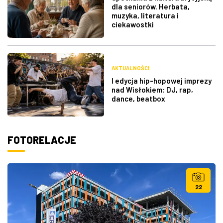
dla seniorów. Herbata,
muzyka, literatura i
ciekawostki
AKTUALNOŚCI
I edycja hip-hopowej imprezy
nad Wisłokiem: DJ, rap,
dance, beatbox
FOTORELACJE
22