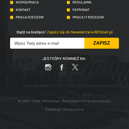
WSPÓŁPRACA
REGULAMIN
KONTAKT
PATRONAT
PRACA RZESZÓW
PRACA IT RZESZÓW
Bądź na bieżąco!
Zapisz się do Newslettera RESinet.pl
JESTEŚMY RÓWNIEŻ NA:
© 2000 - 2026 / RESinet.pl - Rzeszowski Portal Informacyjny
Realizacja
TiO Interactive