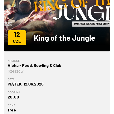
ZDJĘCIA
W RZESZOWIE
12
King of the Jungle
CZE
MIEJSCE
Aloha - Food, Bowling & Club
Rzeszów
DATA
PIĄTEK, 12.06.2026
GODZINA
20:00
CENA
free