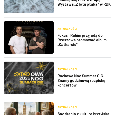
Wystawa „Z lotu ptaka" w RDK
AKTUALNOŚCI
Fokus i Rahim przyjadą do
Rzeszowa promować album
„Katharsis”
AKTUALNOŚCI
Rockowa Noc Summer GIG.
Znamy godzinową rozpiskę
koncertów
AKTUALNOŚCI
Spotkania z kultura brytyjską