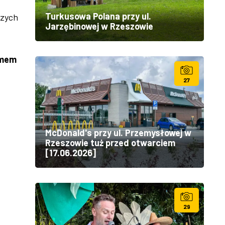
Turkusowa Polana przy ul.
szych
Jarzębinowej w Rzeszowie
omem
27
McDonald's przy ul. Przemysłowej w
Rzeszowie tuż przed otwarciem
[17.06.2026]
29