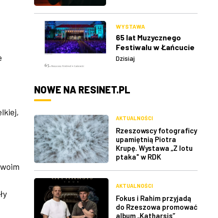
WYSTAWA
65 lat Muzycznego
Festiwalu w Łańcucie
e
Dzisiaj
NOWE NA RESINET.PL
lkiej,
AKTUALNOŚCI
Rzeszowscy fotograficy
upamiętnią Piotra
Krupę. Wystawa „Z lotu
ptaka" w RDK
 swoim
AKTUALNOŚCI
ły
Fokus i Rahim przyjadą
do Rzeszowa promować
album „Katharsis”