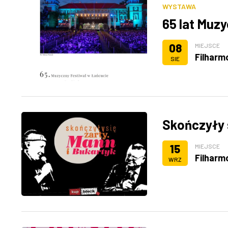
WYSTAWA
65 lat Muz
08
MIEJSCE
Filharm
SIE
Skończyły s
15
MIEJSCE
Filharm
WRZ