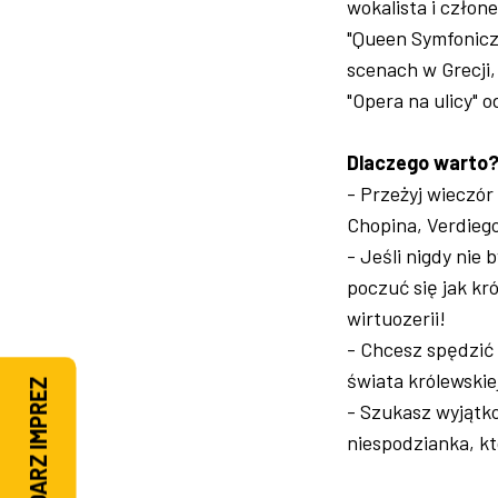
wokalista i człon
"Queen Symfoniczn
scenach w Grecji,
"Opera na ulicy" 
Dlaczego warto
- Przeżyj wieczór
Chopina, Verdiego
- Jeśli nigdy nie
poczuć się jak kró
wirtuozerii!
- Chcesz spędzić 
świata królewskie
KALENDARZ IMPREZ
- Szukasz wyjątk
niespodzianka, kt