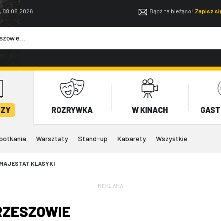
, 08.08.2026
Bądź na bieżąco!
Zapisz s
EZY
ROZRYWKA
W KINACH
GAST
potkania
Warsztaty
Stand-up
Kabarety
Wszystkie
 MAJESTAT KLASYKI
REKLAMA
RZESZOWIE