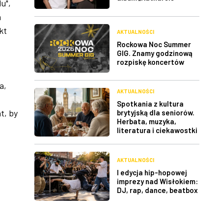
u",
a
kt
AKTUALNOŚCI
Rockowa Noc Summer
GIG. Znamy godzinową
rozpiskę koncertów
a,
AKTUALNOŚCI
Spotkania z kultura
t, by
brytyjską dla seniorów.
Herbata, muzyka,
literatura i ciekawostki
AKTUALNOŚCI
I edycja hip-hopowej
imprezy nad Wisłokiem:
DJ, rap, dance, beatbox