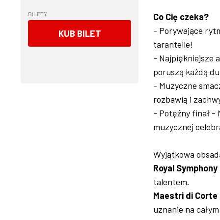
BILETY
Co Cię czeka?
- Porywające rytm
KUB BILET
tarantelle!
- Najpiękniejsze 
poruszą każdą d
- Muzyczne smaczk
rozbawią i zachw
- Potężny finał -
muzycznej celebra
Wyjątkowa obsad
Royal Symphony
talentem.
Maestri di Corte
uznanie na całym