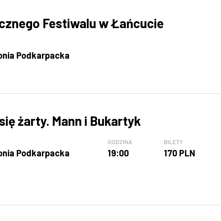
ycznego Festiwalu w Łańcucie
onia Podkarpacka
ię żarty. Mann i Bukartyk
GODZINA
BILETY
onia Podkarpacka
19:00
170 PLN