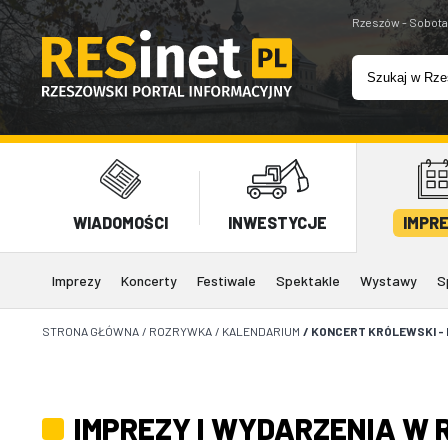
Rzeszów - Sobota
WIADOMOŚCI
INWESTYCJE
IMPR
Imprezy
Koncerty
Festiwale
Spektakle
Wystawy
S
STRONA GŁÓWNA
/
ROZRYWKA
/
KALENDARIUM
/
KONCERT KRÓLEWSKI -
IMPREZY I WYDARZENIA W 