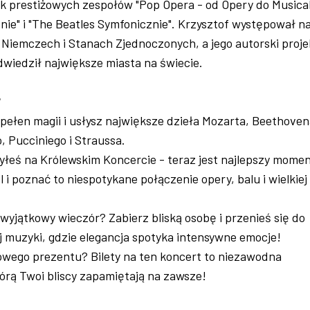
ek prestiżowych zespołów "Pop Opera - od Opery do Musical
ie" i "The Beatles Symfonicznie". Krzysztof występował n
 Niemczech i Stanach Zjednoczonych, a jego autorski proje
odwiedził największe miasta na świecie.
?
 pełen magii i usłysz największe dzieła Mozarta, Beethoven
, Pucciniego i Straussa.
 byłeś na Królewskim Koncercie - teraz jest najlepszy momen
l i poznać to niespotykane połączenie opery, balu i wielkiej
wyjątkowy wieczór? Zabierz bliską osobę i przenieś się do
j muzyki, gdzie elegancja spotyka intensywne emocje!
owego prezentu? Bilety na ten koncert to niezawodna
órą Twoi bliscy zapamiętają na zawsze!