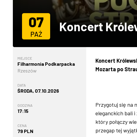
07
Koncert Królew
PAŹ
MIEJSCE
Koncert Królewsk
Filharmonia Podkarpacka
Mozarta po Stra
Rzeszów
DATA
ŚRODA, 07.10.2026
Przygotuj się na
GODZINA
17:15
eleganckich bali 
który połączy wie
CENA
przegap tej wyjąt
79 PLN