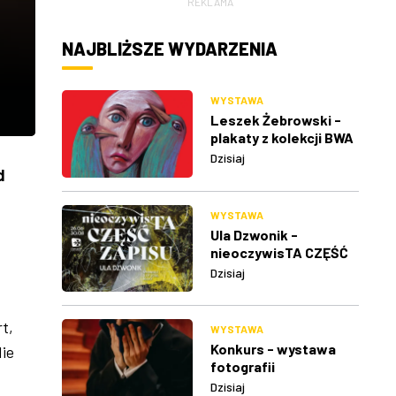
REKLAMA
NAJBLIŻSZE WYDARZENIA
WYSTAWA
Leszek Żebrowski -
plakaty z kolekcji BWA
w Rzeszowie
Dzisiaj
d
WYSTAWA
Ula Dzwonik -
nieoczywisTA CZĘŚĆ
ZAPISU
Dzisiaj
t,
WYSTAWA
Konkurs - wystawa
Nie
fotografii
Dzisiaj