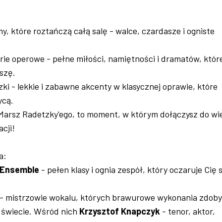
y, które roztańczą całą salę - walce, czardasze i ogniste
arie operowe - pełne miłości, namiętności i dramatów, któr
uszę.
i - lekkie i zabawne akcenty w klasycznej oprawie, które
ycą.
 Marsz Radetzky'ego, to moment, w którym dołączysz do wie
cji!
a:
 Ensemble
- pełen klasy i ognia zespół, który oczaruje Cię
- mistrzowie wokalu, których brawurowe wykonania zdoby
 świecie. Wśród nich
Krzysztof Knapczyk
- tenor, aktor,