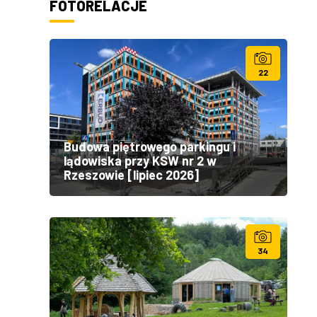
FOTORELACJE
22
Budowa piętrowego parkingu i
lądowiska przy KSW nr 2 w
Rzeszowie [lipiec 2026]
34