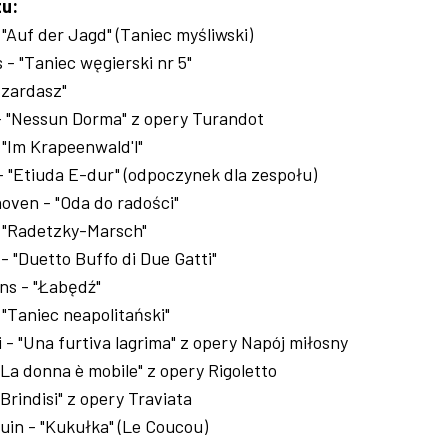
tu:
"Auf der Jagd" (Taniec myśliwski)
- "Taniec węgierski nr 5"
"Czardasz"
- "Nessun Dorma" z opery Turandot
 "Im Krapeenwald'l"
- "Etiuda E-dur" (odpoczynek dla zespołu)
oven - "Oda do radości"
 "Radetzky-Marsch"
 - "Duetto Buffo di Due Gatti"
ëns - "Łabędź"
 "Taniec neapolitański"
 - "Una furtiva lagrima" z opery Napój miłosny
"La donna è mobile" z opery Rigoletto
Brindisi" z opery Traviata
in - "Kukułka" (Le Coucou)