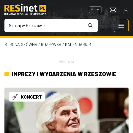
PL
STRONA GŁÓWNA
/
ROZRYWKA
/
KALENDARIUM
WIADOMOŚCI
INWESTYCJE
REKLAMA
IMPREZY I WYDARZENIA W RZESZOWIE
IMPREZY
ROZRYWKA
KONCERT
W KINACH
GASTRONOMIA