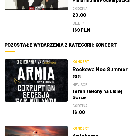
GODZINA
20:00
BILETY
169 PLN
POZOSTAŁE WYDARZENIA Z KATEGORII: KONCERT
KONCERT
Rockowa Noc Summer
GIG
MIEJSCE
teren zielony na Lisiej
Górze
GODZINA
16:00
KONCERT