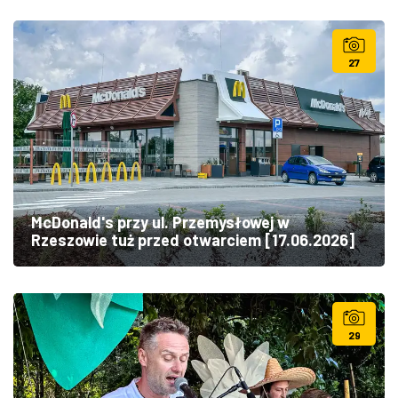
27
McDonald's przy ul. Przemysłowej w
Rzeszowie tuż przed otwarciem [17.06.2026]
29