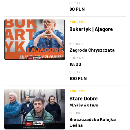
BILETY
80 PLN
KONCERT
Bukartyk | Ajagore
MIEJSCE
Zagroda Chryszczata
GODZINA
18:00
BILETY
100 PLN
KONCERT
Stare Dobre
Małżeństwo
MIEJSCE
Bieszczadzka Kolejka
Leśna