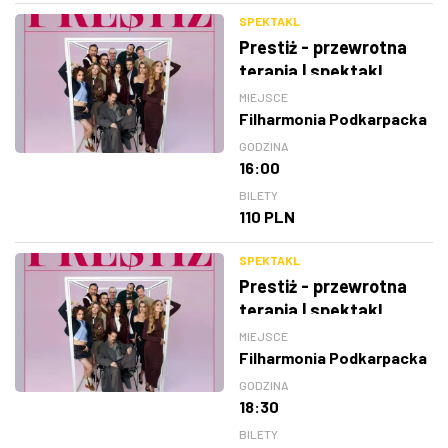
SPEKTAKL
Prestiż - przewrotna
terapia | spektakl
MIEJSCE
Filharmonia Podkarpacka
GODZINA
16:00
BILETY
110 PLN
SPEKTAKL
Prestiż - przewrotna
terapia | spektakl
MIEJSCE
Filharmonia Podkarpacka
GODZINA
18:30
BILETY