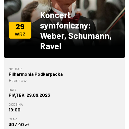
ZDJĘCIA
Koncert
symfoniczny:
W RZESZOWIE
29
Weber, Schumann,
WRZ
Ravel
MIEJSCE
Filharmonia Podkarpacka
Rzeszów
DATA
PIĄTEK, 29.09.2023
GODZINA
19:00
CENA
30 / 40 zł