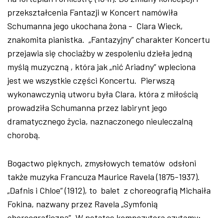
przekształcenia Fantazji w Koncert namówiła
Schumanna jego ukochana żona - Clara Wieck,
znakomita pianistka. „Fantazyjny” charakter Koncertu
przejawia się chociażby w zespoleniu dzieła jedną
myślą muzyczną , która jak „nić Ariadny” wpleciona
jest we wszystkie części Koncertu. Pierwszą
wykonawczynią utworu była Clara, która z miłością
prowadziła Schumanna przez labirynt jego
dramatycznego życia, naznaczonego nieuleczalną
chorobą.
Bogactwo pięknych, zmysłowych tematów odsłoni
także muzyka Francuza Maurice Ravela (1875-1937).
„Dafnis i Chloe” (1912), to balet z choreografią Michaiła
Fokina, nazwany przez Ravela „Symfonią
choreograficzną”. W notatce kompozytora czytamy: