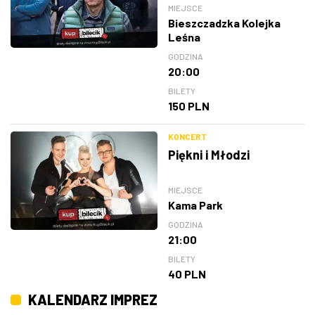
MIEJSCE
Bieszczadzka Kolejka
Leśna
GODZINA
20:00
BILETY
150 PLN
KONCERT
Piękni i Młodzi
MIEJSCE
Kama Park
GODZINA
21:00
BILETY
40 PLN
KALENDARZ IMPREZ