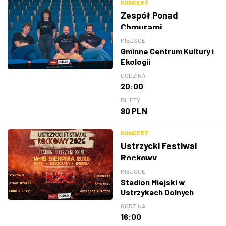
KONCERT
Zespół Ponad
Chmurami
MIEJSCE
Gminne Centrum Kultury i
Ekologii
GODZINA
20:00
BILETY
90 PLN
KONCERT
Ustrzycki Festiwal
Rockowy
MIEJSCE
Stadion Miejski w
Ustrzykach Dolnych
GODZINA
16:00