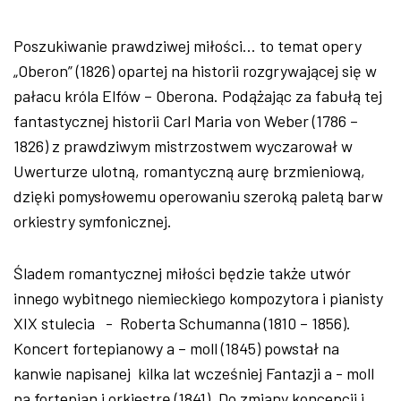
Poszukiwanie prawdziwej miłości… to temat opery
„Oberon” (1826) opartej na historii rozgrywającej się w
pałacu króla Elfów – Oberona. Podążając za fabułą tej
fantastycznej historii Carl Maria von Weber (1786 –
1826) z prawdziwym mistrzostwem wyczarował w
Uwerturze ulotną, romantyczną aurę brzmieniową,
dzięki pomysłowemu operowaniu szeroką paletą barw
orkiestry symfonicznej.
Śladem romantycznej miłości będzie także utwór
innego wybitnego niemieckiego kompozytora i pianisty
XIX stulecia - Roberta Schumanna (1810 – 1856).
Koncert fortepianowy a – moll (1845) powstał na
kanwie napisanej kilka lat wcześniej Fantazji a - moll
na fortepian i orkiestrę (1841). Do zmiany koncepcji i