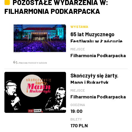
POZOSTAŁE WYDARZENIA W:
FILHARMONIA PODKARPACKA
WYSTAWA
65 lat Muzycznego
Festiwalu w Łańcucie
MIEJSCE
Filharmonia Podkarpacka
Skończyły się żarty.
Mann i Bukartyk
MIEJSCE
Filharmonia Podkarpacka
GODZINA
19:00
BILETY
170 PLN