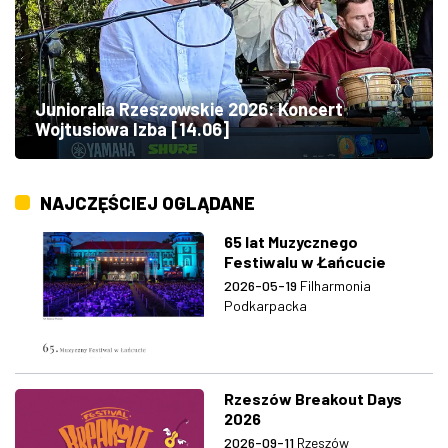
Junioralia Rzeszowskie 2026: Koncert
Wojtusiowa Izba [14.06]
NAJCZĘŚCIEJ OGLĄDANE
65 lat Muzycznego
Festiwalu w Łańcucie
2026-05-19
Filharmonia
Podkarpacka
Rzeszów Breakout Days
2026
2026-09-11
Rzeszów