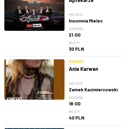
Aptekarze
MIEJSCE
Insomnia Mielec
GODZINA
21:00
BILETY
30 PLN
KONCERT
Ania Karwan
MIEJSCE
Zamek Kazimierzowski
GODZINA
18:00
BILETY
40 PLN