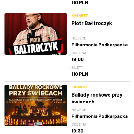
110 PLN
KABARET
Piotr Bałtroczyk
MIEJSCE
Filharmonia Podkarpacka
GODZINA
19:00
BILETY
110 PLN
KONCERT
Ballady rockowe przy
świecach
MIEJSCE
Filharmonia Podkarpacka
GODZINA
19:30