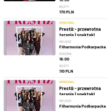
BILETY
170 PLN
SPEKTAKL
Prestiż - przewrotna
terapia | spektakl
MIEJSCE
Filharmonia Podkarpacka
GODZINA
16:00
BILETY
110 PLN
SPEKTAKL
Prestiż - przewrotna
terapia | spektakl
MIEJSCE
Filharmonia Podkarpacka