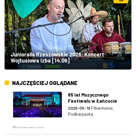
Junioralia Rzeszowskie 2026: Koncert
Wojtusiowa Izba [14.06]
NAJCZĘŚCIEJ OGLĄDANE
65 lat Muzycznego
Festiwalu w Łańcucie
2026-05-19
Filharmonia
Podkarpacka