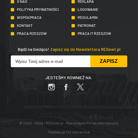
O NAS
REKLAMA
POLITYKA PRYWATNOŚCI
LOGOWANIE
WSPÓŁPRACA
REGULAMIN
KONTAKT
PATRONAT
PRACA RZESZÓW
PRACA IT RZESZÓW
Bądź na bieżąco!
Zapisz się do Newslettera RESinet.pl
JESTEŚMY RÓWNIEŻ NA:
© 2000 - 2026 / RESinet.pl - Rzeszowski Portal Informacyjny
Realizacja
TiO Interactive