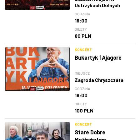
Ustrzykach Dolnych
GODZINA
16:00
BILETY
80 PLN
KONCERT
Bukartyk | Ajagore
MIEJSCE
Zagroda Chryszczata
GODZINA
18:00
BILETY
100 PLN
KONCERT
Stare Dobre
Małżeństwo