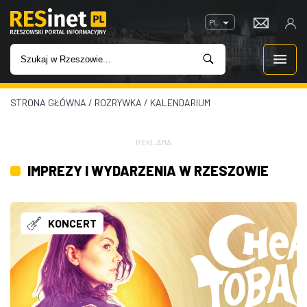
PL
STRONA GŁÓWNA
/
ROZRYWKA
/
KALENDARIUM
WIADOMOŚCI
INWESTYCJE
REKLAMA
IMPREZY I WYDARZENIA W RZESZOWIE
IMPREZY
ROZRYWKA
KONCERT
W KINACH
GASTRONOMIA