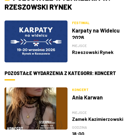
RZESZOWSKI RYNEK
FESTIWAL
Karpaty na Widelcu
2026
MIEJSCE
Rzeszowski Rynek
POZOSTAŁE WYDARZENIA Z KATEGORII: KONCERT
KONCERT
Ania Karwan
MIEJSCE
Zamek Kazimierzowski
GODZINA
18:00