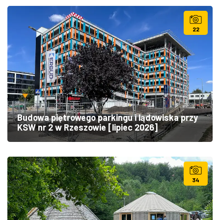
22
Budowa piętrowego parkingu i lądowiska przy
KSW nr 2 w Rzeszowie [lipiec 2026]
34