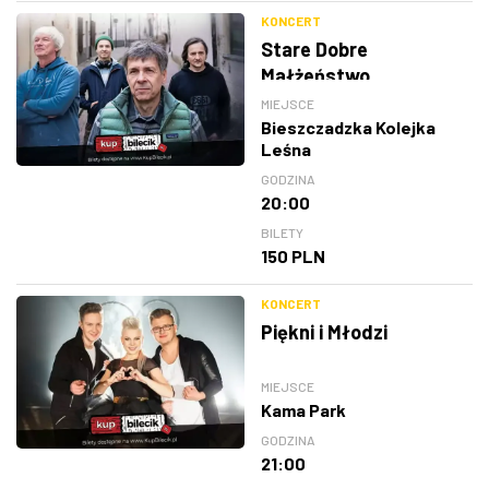
KONCERT
Stare Dobre
Małżeństwo
MIEJSCE
Bieszczadzka Kolejka
Leśna
GODZINA
20:00
BILETY
150 PLN
KONCERT
Piękni i Młodzi
MIEJSCE
Kama Park
GODZINA
21:00