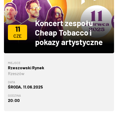
ZDJĘCIA
Koncert zespołu
W RZESZOWIE
11
Cheap Tobacco i
CZE
pokazy artystyczne
MIEJSCE
Rzeszowski Rynek
Rzeszów
DATA
ŚRODA, 11.06.2025
GODZINA
20:00