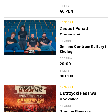
BILETY
40 PLN
KONCERT
Zespół Ponad
Chmurami
MIEJSCE
Gminne Centrum Kultury i
Ekologii
GODZINA
20:00
BILETY
90 PLN
KONCERT
Ustrzycki Festiwal
Rockowy
MIEJSCE
Stadion Miejski w