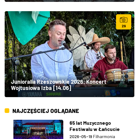
29
Junioralia Rzeszowskie 2026: Koncert
Wojtusiowa Izba [14.06]
NAJCZĘŚCIEJ OGLĄDANE
65 lat Muzycznego
Festiwalu w Łańcucie
2026-05-19
Filharmonia