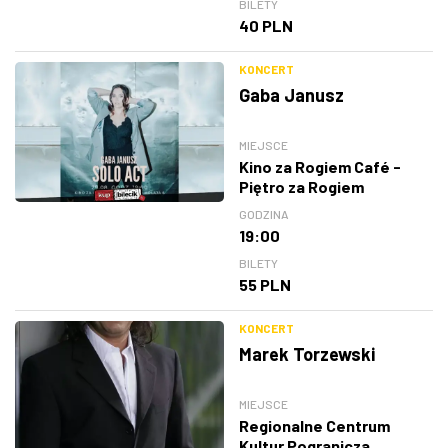
BILETY
40 PLN
KONCERT
Gaba Janusz
MIEJSCE
Kino za Rogiem Café -
Piętro za Rogiem
GODZINA
19:00
BILETY
55 PLN
KONCERT
Marek Torzewski
MIEJSCE
Regionalne Centrum
Kultur Pogranicza