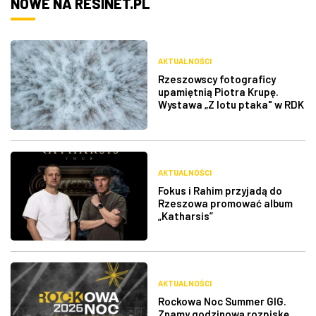
NOWE NA RESINET.PL
AKTUALNOŚCI
Rzeszowscy fotograficy
upamiętnią Piotra Krupę.
Wystawa „Z lotu ptaka" w RDK
AKTUALNOŚCI
Fokus i Rahim przyjadą do
Rzeszowa promować album
„Katharsis”
AKTUALNOŚCI
Rockowa Noc Summer GIG.
Znamy godzinową rozpiskę