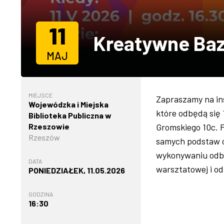
11
Kreatywne Baz
MAJ
MIEJSCE
Zapraszamy na in
Wojewódzka i Miejska
które odbędą się 1
Biblioteka Publiczna w
Rzeszowie
Gromskiego 10c. 
Rzeszów
samych podstaw o
wykonywaniu odbit
DATA
warsztatowej i od
PONIEDZIAŁEK, 11.05.2026
GODZINA
16:30