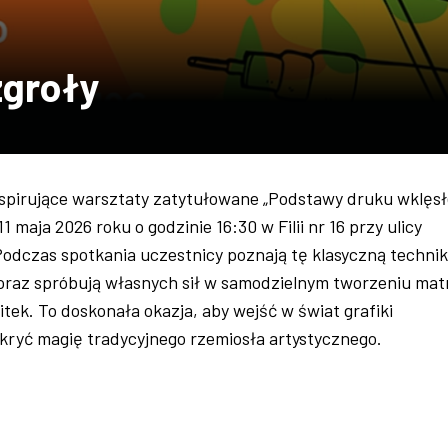
groły
spirujące warsztaty zatytułowane „Podstawy druku wklęsł
1 maja 2026 roku o godzinie 16:30 w Filii nr 16 przy ulicy
Podczas spotkania uczestnicy poznają tę klasyczną techni
raz spróbują własnych sił w samodzielnym tworzeniu matr
ek. To doskonała okazja, aby wejść w świat grafiki
kryć magię tradycyjnego rzemiosła artystycznego.