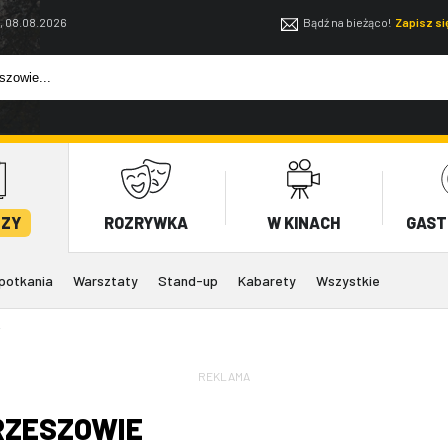
, 08.08.2026
Bądź na bieżąco!
Zapisz s
EZY
ROZRYWKA
W KINACH
GAST
potkania
Warsztaty
Stand-up
Kabarety
Wszystkie
Y
REKLAMA
RZESZOWIE