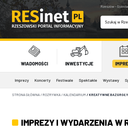
Rzeszów - Sobota
WIADOMOŚCI
INWESTYCJE
IMPR
Imprezy
Koncerty
Festiwale
Spektakle
Wystawy
S
STRONA GŁÓWNA
/
ROZRYWKA
/
KALENDARIUM
/
KREATYWNE BAZGROŁ
IMPREZY I WYDARZENIA W 