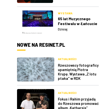
WYSTAWA
65 lat Muzycznego
Festiwalu w Łańcucie
Dzisiaj
NOWE NA RESINET.PL
AKTUALNOŚCI
Rzeszowscy fotograficy
upamiętnią Piotra
Krupę. Wystawa „Z lotu
ptaka" w RDK
AKTUALNOŚCI
Fokus i Rahim przyjadą
do Rzeszowa promować
album „Katharsis”