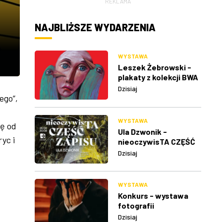
REKLAMA
NAJBLIŻSZE WYDARZENIA
WYSTAWA
Leszek Żebrowski -
plakaty z kolekcji BWA
w Rzeszowie
Dzisiaj
ego”,
WYSTAWA
kę od
Ula Dzwonik -
yc i
nieoczywisTA CZĘŚĆ
ZAPISU
Dzisiaj
WYSTAWA
Konkurs - wystawa
fotografii
Dzisiaj