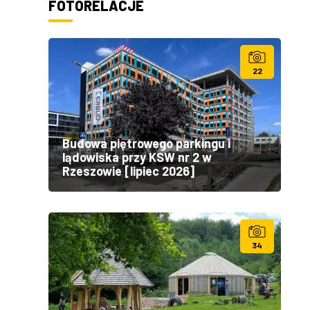
FOTORELACJE
22
Budowa piętrowego parkingu i
lądowiska przy KSW nr 2 w
Rzeszowie [lipiec 2026]
34