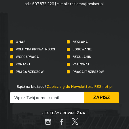
tel.:
607 872 220
| e-mail:
reklama@resinet.pl
O NAS
REKLAMA
POLITYKA PRYWATNOŚCI
LOGOWANIE
WSPÓŁPRACA
REGULAMIN
KONTAKT
PATRONAT
PRACA RZESZÓW
PRACA IT RZESZÓW
Bądź na bieżąco!
Zapisz się do Newslettera RESinet.pl
JESTEŚMY RÓWNIEŻ NA: