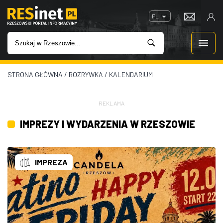
PL
STRONA GŁÓWNA
/
ROZRYWKA
/
KALENDARIUM
WIADOMOŚCI
INWESTYCJE
REKLAMA
IMPREZY I WYDARZENIA W RZESZOWIE
IMPREZY
ROZRYWKA
IMPREZA
W KINACH
GASTRONOMIA