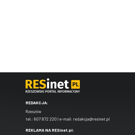
REDAKCJA:
Rzeszów
tel.:
607 872 220
| e-mail:
redakcja@resinet.pl
REKLAMA NA RESinet.pl: