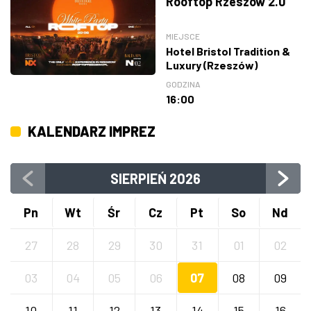
Rooftop Rzeszów 2.0
MIEJSCE
Hotel Bristol Tradition &
Luxury (Rzeszów)
GODZINA
16:00
KALENDARZ IMPREZ
SIERPIEŃ
2026
Pn
Wt
Śr
Cz
Pt
So
Nd
27
28
29
30
31
01
02
03
04
05
06
07
08
09
10
11
12
13
14
15
16