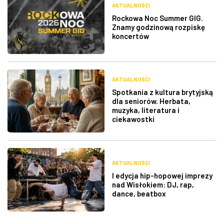
AKTUALNOŚCI
Rockowa Noc Summer GIG.
Znamy godzinową rozpiskę
koncertów
AKTUALNOŚCI
Spotkania z kultura brytyjską
dla seniorów. Herbata,
muzyka, literatura i
ciekawostki
AKTUALNOŚCI
I edycja hip-hopowej imprezy
nad Wisłokiem: DJ, rap,
dance, beatbox