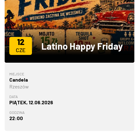
ZDJĘCIA
W RZESZOWIE
12
Latino Happy Friday
CZE
MIEJSCE
Candela
Rzeszów
DATA
PIĄTEK, 12.06.2026
GODZINA
22:00