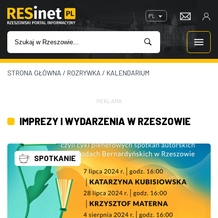
PL
STRONA GŁÓWNA
/
ROZRYWKA
/
KALENDARIUM
WIADOMOŚCI
INWESTYCJE
REKLAMA
IMPREZY I WYDARZENIA W RZESZOWIE
IMPREZY
ROZRYWKA
SPOTKANIE
W KINACH
GASTRONOMIA