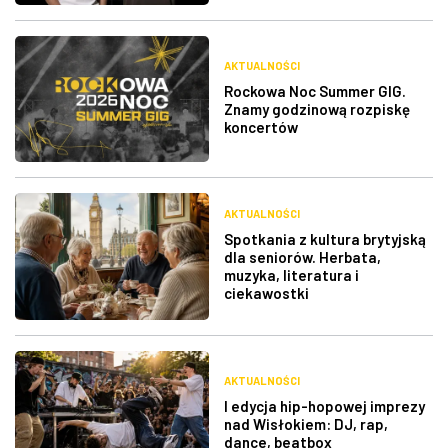
AKTUALNOŚCI
Rockowa Noc Summer GIG.
Znamy godzinową rozpiskę
koncertów
AKTUALNOŚCI
Spotkania z kultura brytyjską
dla seniorów. Herbata,
muzyka, literatura i
ciekawostki
AKTUALNOŚCI
I edycja hip-hopowej imprezy
nad Wisłokiem: DJ, rap,
dance, beatbox