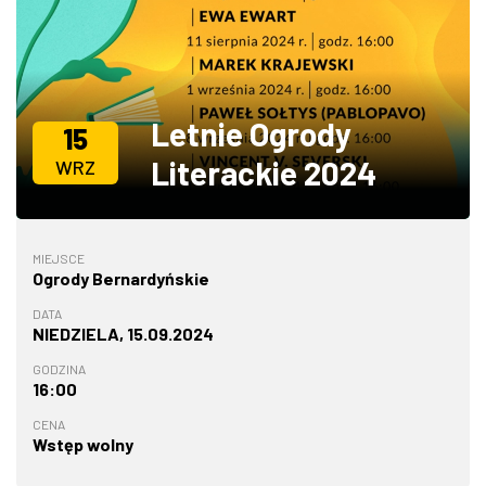
ZDJĘCIA
W RZESZOWIE
Letnie Ogrody
15
Literackie 2024
WRZ
MIEJSCE
Ogrody Bernardyńskie
DATA
NIEDZIELA, 15.09.2024
GODZINA
16:00
CENA
Wstęp wolny