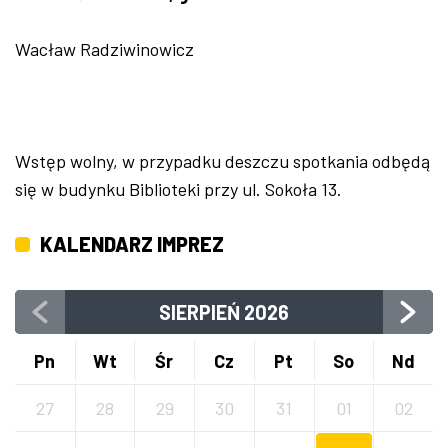
Wacław Radziwinowicz
Wstęp wolny, w przypadku deszczu spotkania odbędą
się w budynku Biblioteki przy ul. Sokoła 13.
KALENDARZ IMPREZ
SIERPIEŃ
2026
Pn
Wt
Śr
Cz
Pt
So
Nd
27
28
29
30
31
01
02