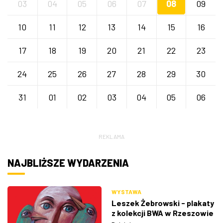
03
04
05
06
07
08
09
10
11
12
13
14
15
16
17
18
19
20
21
22
23
24
25
26
27
28
29
30
31
01
02
03
04
05
06
REKLAMA
NAJBLIŻSZE WYDARZENIA
WYSTAWA
Leszek Żebrowski - plakaty
z kolekcji BWA w Rzeszowie