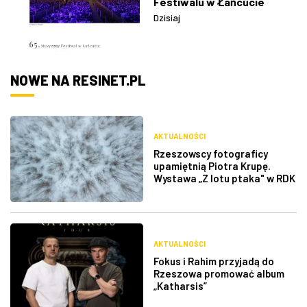
Festiwalu w Łańcucie
Dzisiaj
NOWE NA RESINET.PL
AKTUALNOŚCI
Rzeszowscy fotograficy
upamiętnią Piotra Krupę.
Wystawa „Z lotu ptaka" w RDK
AKTUALNOŚCI
Fokus i Rahim przyjadą do
Rzeszowa promować album
„Katharsis”