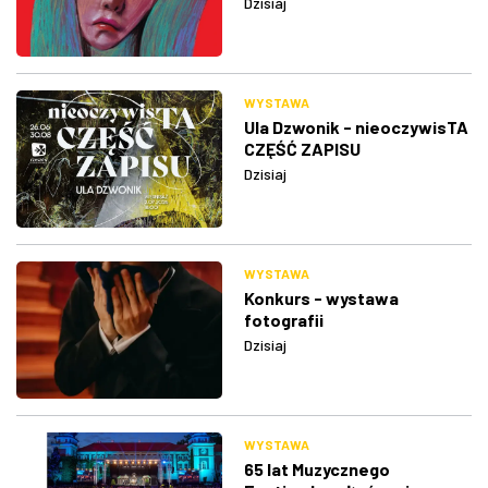
Dzisiaj
WYSTAWA
Ula Dzwonik - nieoczywisTA
CZĘŚĆ ZAPISU
Dzisiaj
WYSTAWA
Konkurs - wystawa
fotografii
Dzisiaj
WYSTAWA
65 lat Muzycznego