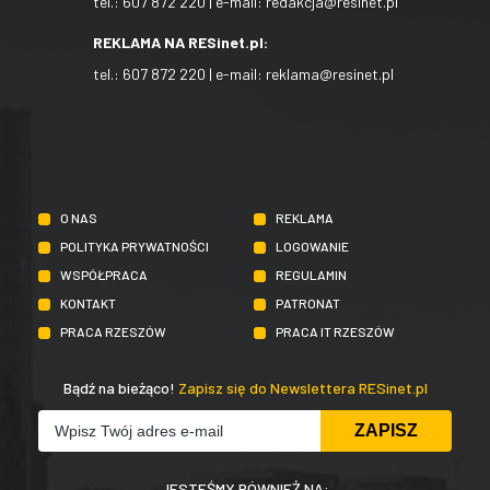
tel.:
607 872 220
| e-mail:
redakcja@resinet.pl
REKLAMA NA RESinet.pl:
tel.:
607 872 220
| e-mail:
reklama@resinet.pl
O NAS
REKLAMA
POLITYKA PRYWATNOŚCI
LOGOWANIE
WSPÓŁPRACA
REGULAMIN
KONTAKT
PATRONAT
PRACA RZESZÓW
PRACA IT RZESZÓW
Bądź na bieżąco!
Zapisz się do Newslettera RESinet.pl
JESTEŚMY RÓWNIEŻ NA: