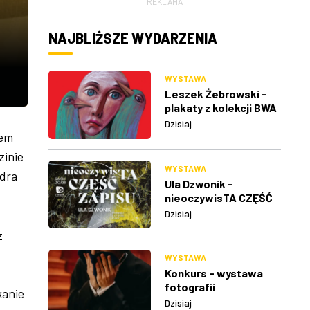
REKLAMA
NAJBLIŻSZE WYDARZENIA
WYSTAWA
Leszek Żebrowski -
plakaty z kolekcji BWA
w Rzeszowie
Dzisiaj
łem
zinie
WYSTAWA
ndra
Ula Dzwonik -
nieoczywisTA CZĘŚĆ
ZAPISU
Dzisiaj
z
WYSTAWA
Konkurs - wystawa
fotografii
kanie
Dzisiaj