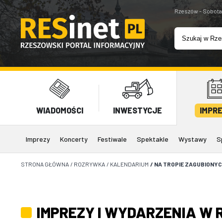
Rzeszów - Sobota
WIADOMOŚCI
INWESTYCJE
IMPR
Imprezy
Koncerty
Festiwale
Spektakle
Wystawy
S
STRONA GŁÓWNA
/
ROZRYWKA
/
KALENDARIUM
/
NA TROPIE ZAGUBIONYC
IMPREZY I WYDARZENIA W 