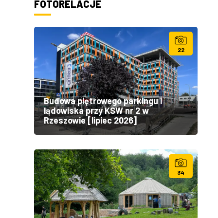
FOTORELACJE
22
Budowa piętrowego parkingu i
lądowiska przy KSW nr 2 w
Rzeszowie [lipiec 2026]
34