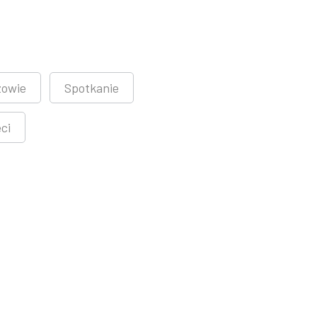
zowie
Spotkanie
ci