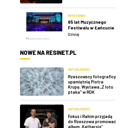
WYSTAWA
65 lat Muzycznego
Festiwalu w Łańcucie
Dzisiaj
NOWE NA RESINET.PL
AKTUALNOŚCI
Rzeszowscy fotograficy
upamiętnią Piotra
Krupę. Wystawa „Z lotu
ptaka" w RDK
AKTUALNOŚCI
Fokus i Rahim przyjadą
do Rzeszowa promować
album „Katharsis”