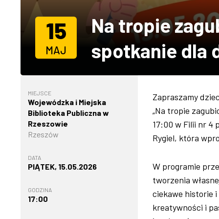
Na tropie zag
15
spotkanie dla 
MAJ
MIEJSCE
Zapraszamy dzieci
Wojewódzka i Miejska
„Na tropie zagubi
Biblioteka Publiczna w
Rzeszowie
17:00 w Filii nr 
Rzeszów
Rygiel, która wpr
DATA
W programie prze
PIĄTEK, 15.05.2026
tworzenia własnej
GODZINA
ciekawe historie 
17:00
kreatywności i pa