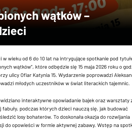
ubionych wątków –
dzieci
 w wieku od 6 do 10 lat na intrygujące spotkanie pod tytu
onych wątków”, które odbędzie się 15 maja 2026 roku o god
4 przy ulicy Ofiar Katynia 15. Wydarzenie poprowadzi Aleksa
owadzi młodych uczestników w świat literackich tajemnic.
widziano interaktywne opowiadanie bajek oraz warsztaty 
 fabuły, podczas których dzieci nauczą się, jak budować
i śledzić losy bohaterów. To doskonała okazja do rozwijania
sji do opowieści w formie aktywnej zabawy. Wstęp na spot