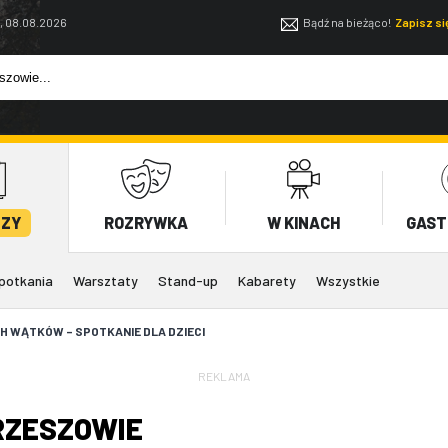
, 08.08.2026
Bądź na bieżąco!
Zapisz s
EZY
ROZRYWKA
W KINACH
GAST
potkania
Warsztaty
Stand-up
Kabarety
Wszystkie
H WĄTKÓW – SPOTKANIE DLA DZIECI
REKLAMA
RZESZOWIE