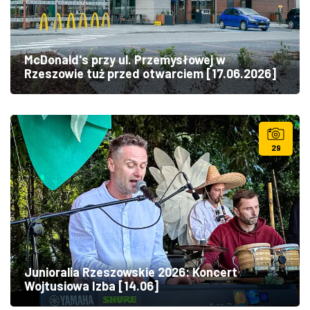
McDonald's przy ul. Przemysłowej w
Rzeszowie tuż przed otwarciem [17.06.2026]
29
Junioralia Rzeszowskie 2026: Koncert
Wojtusiowa Izba [14.06]