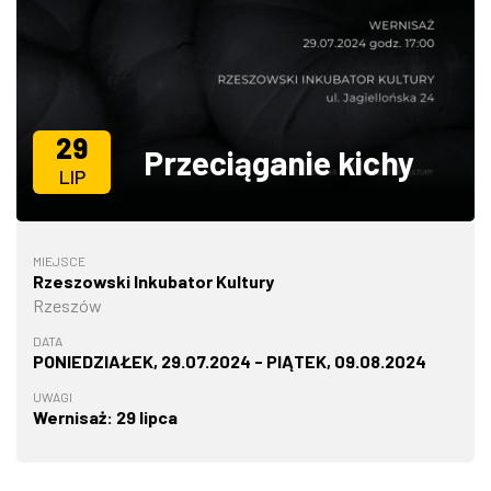
ZDJĘCIA
W RZESZOWIE
29
Przeciąganie kichy
LIP
MIEJSCE
Rzeszowski Inkubator Kultury
Rzeszów
DATA
PONIEDZIAŁEK, 29.07.2024 - PIĄTEK, 09.08.2024
UWAGI
Wernisaż: 29 lipca