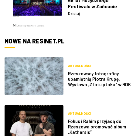
65 lat Muzycznego
Festiwalu w Łańcucie
Dzisiaj
NOWE NA RESINET.PL
AKTUALNOŚCI
Rzeszowscy fotograficy
upamiętnią Piotra Krupę.
Wystawa „Z lotu ptaka" w RDK
AKTUALNOŚCI
Fokus i Rahim przyjadą do
Rzeszowa promować album
„Katharsis”