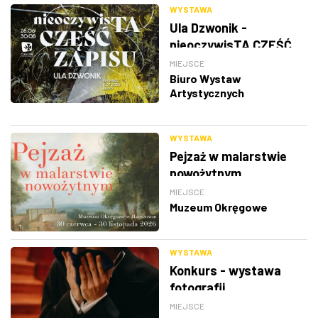
WYSTAWA
Ula Dzwonik -
nieoczywisTA CZĘŚĆ
ZAPISU
MIEJSCE
Biuro Wystaw
Artystycznych
WYSTAWA
Pejzaż w malarstwie
nowożytnym
MIEJSCE
Muzeum Okręgowe
WYSTAWA
Konkurs - wystawa
fotografii
MIEJSCE