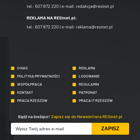
tel.:
607 872 220
| e-mail:
redakcja@resinet.pl
REKLAMA NA RESinet.pl:
tel.:
607 872 220
| e-mail:
reklama@resinet.pl
O NAS
REKLAMA
POLITYKA PRYWATNOŚCI
LOGOWANIE
WSPÓŁPRACA
REGULAMIN
KONTAKT
PATRONAT
PRACA RZESZÓW
PRACA IT RZESZÓW
Bądź na bieżąco!
Zapisz się do Newslettera RESinet.pl