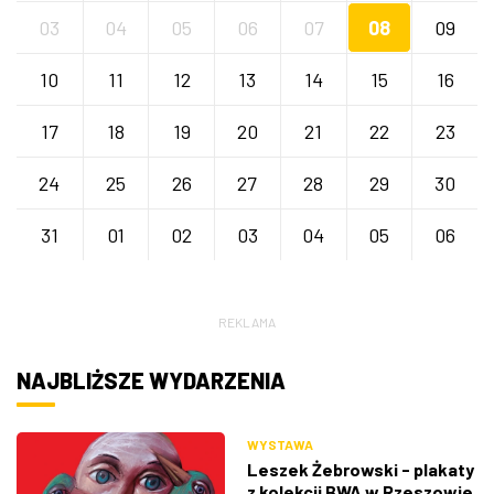
03
04
05
06
07
08
09
10
11
12
13
14
15
16
17
18
19
20
21
22
23
24
25
26
27
28
29
30
31
01
02
03
04
05
06
REKLAMA
NAJBLIŻSZE WYDARZENIA
WYSTAWA
Leszek Żebrowski - plakaty
z kolekcji BWA w Rzeszowie