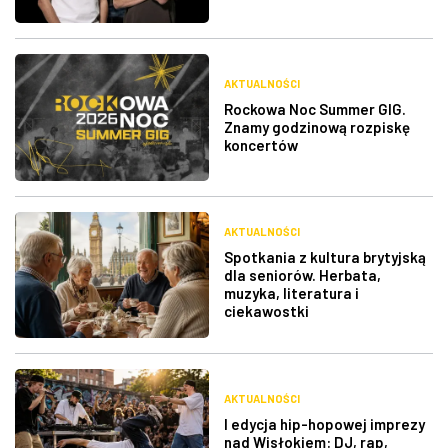
AKTUALNOŚCI
Rockowa Noc Summer GIG.
Znamy godzinową rozpiskę
koncertów
AKTUALNOŚCI
Spotkania z kultura brytyjską
dla seniorów. Herbata,
muzyka, literatura i
ciekawostki
AKTUALNOŚCI
I edycja hip-hopowej imprezy
nad Wisłokiem: DJ, rap,