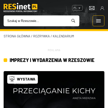
PL
STRONA GŁÓWNA
/
ROZRYWKA
/
KALENDARIUM
WIADOMOŚCI
INWESTYCJE
REKLAMA
IMPREZY I WYDARZENIA W RZESZOWIE
IMPREZY
ROZRYWKA
WYSTAWA
W KINACH
GASTRONOMIA