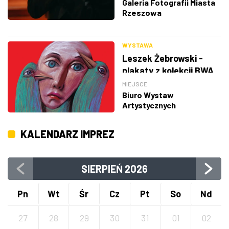
Galeria Fotografii Miasta
Rzeszowa
WYSTAWA
Leszek Żebrowski -
plakaty z kolekcji BWA
w Rzeszowie
MIEJSCE
Biuro Wystaw
Artystycznych
KALENDARZ IMPREZ
SIERPIEŃ
2026
Pn
Wt
Śr
Cz
Pt
So
Nd
27
28
29
30
31
01
02