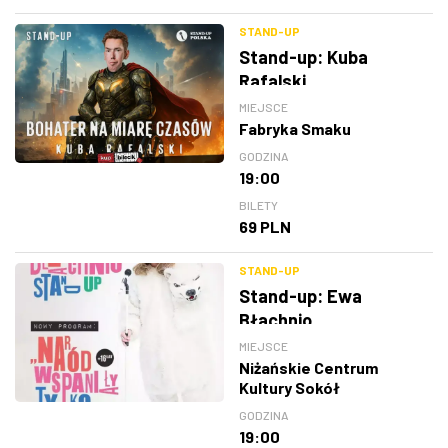
STAND-UP
Stand-up: Kuba
Rafalski
MIEJSCE
Fabryka Smaku
GODZINA
19:00
BILETY
69 PLN
STAND-UP
Stand-up: Ewa
Błachnio
MIEJSCE
Niżańskie Centrum
Kultury Sokół
GODZINA
19:00