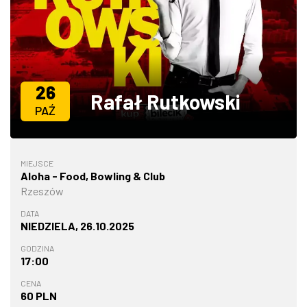
ZDJĘCIA
W RZESZOWIE
26
Rafał Rutkowski
PAŹ
MIEJSCE
Aloha - Food, Bowling & Club
Rzeszów
DATA
NIEDZIELA, 26.10.2025
GODZINA
17:00
CENA
60 PLN