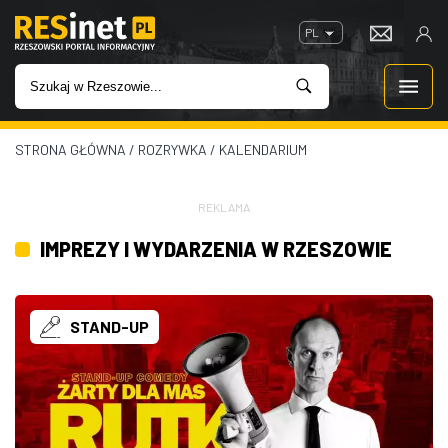
PL
STRONA GŁÓWNA
/
ROZRYWKA
/
KALENDARIUM
WIADOMOŚCI
INWESTYCJE
REKLAMA
IMPREZY I WYDARZENIA W RZESZOWIE
IMPREZY
ROZRYWKA
STAND-UP
W KINACH
GASTRONOMIA