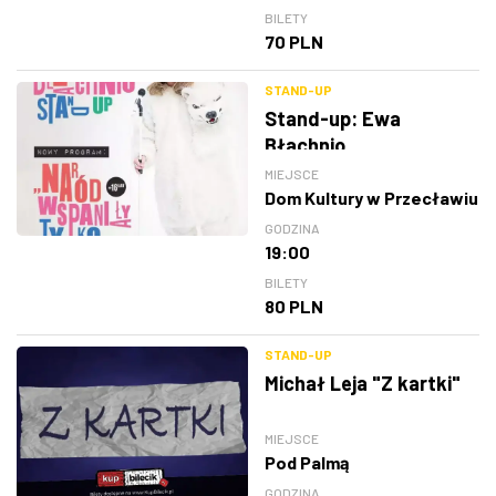
BILETY
70 PLN
STAND-UP
Stand-up: Ewa
Błachnio
MIEJSCE
Dom Kultury w Przecławiu
GODZINA
19:00
BILETY
80 PLN
STAND-UP
Michał Leja "Z kartki"
MIEJSCE
Pod Palmą
GODZINA