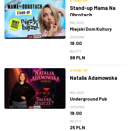
STAND-UP
Stand-up Mama Na
Obrotach
MIEJSCE
Miejski Dom Kultury
GODZINA
19:00
BILETY
98 PLN
STAND-UP
Natalia Adamowska
MIEJSCE
Underground Pub
GODZINA
19:00
BILETY
25 PLN