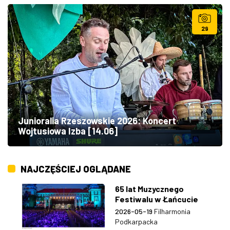
29
Junioralia Rzeszowskie 2026: Koncert
Wojtusiowa Izba [14.06]
NAJCZĘŚCIEJ OGLĄDANE
65 lat Muzycznego
Festiwalu w Łańcucie
2026-05-19
Filharmonia
Podkarpacka