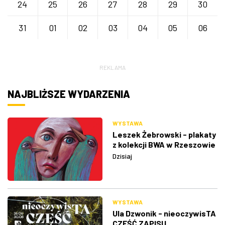
24
25
26
27
28
29
30
31
01
02
03
04
05
06
REKLAMA
NAJBLIŻSZE WYDARZENIA
WYSTAWA
Leszek Żebrowski - plakaty
z kolekcji BWA w Rzeszowie
Dzisiaj
WYSTAWA
Ula Dzwonik - nieoczywisTA
CZĘŚĆ ZAPISU