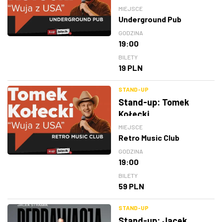
MIEJSCE
Underground Pub
GODZINA
19:00
BILETY
19 PLN
STAND-UP
Stand-up: Tomek
Kołecki
MIEJSCE
Retro Music Club
GODZINA
19:00
BILETY
59 PLN
STAND-UP
Stand-up: Jacek