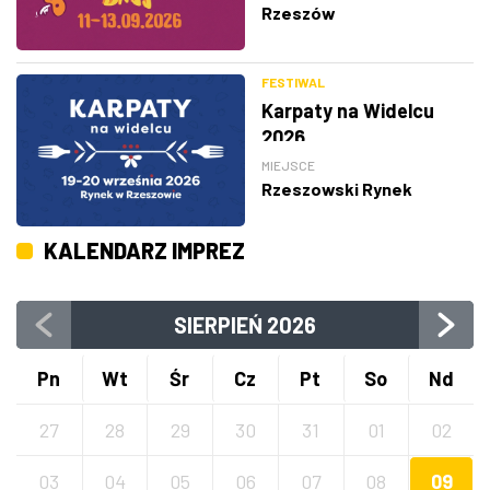
Rzeszów
FESTIWAL
Karpaty na Widelcu
2026
MIEJSCE
Rzeszowski Rynek
KALENDARZ IMPREZ
SIERPIEŃ
2026
Pn
Wt
Śr
Cz
Pt
So
Nd
27
28
29
30
31
01
02
03
04
05
06
07
08
09