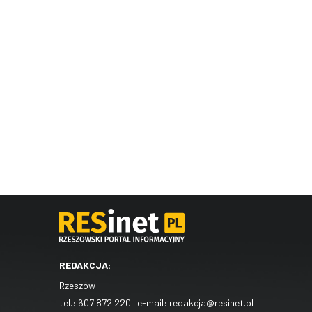
REDAKCJA:
Rzeszów
tel.:
607 872 220
| e-mail:
redakcja@resinet.pl