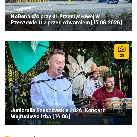
McDonald's przy ul. Przemysłowej w
Rzeszowie tuż przed otwarciem [17.06.2026]
29
Junioralia Rzeszowskie 2026: Koncert
Wojtusiowa Izba [14.06]