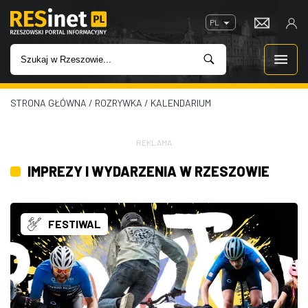
PL
STRONA GŁÓWNA
/
ROZRYWKA
/
KALENDARIUM
WIADOMOŚCI
INWESTYCJE
REKLAMA
IMPREZY I WYDARZENIA W RZESZOWIE
IMPREZY
ROZRYWKA
FESTIWAL
W KINACH
GASTRONOMIA