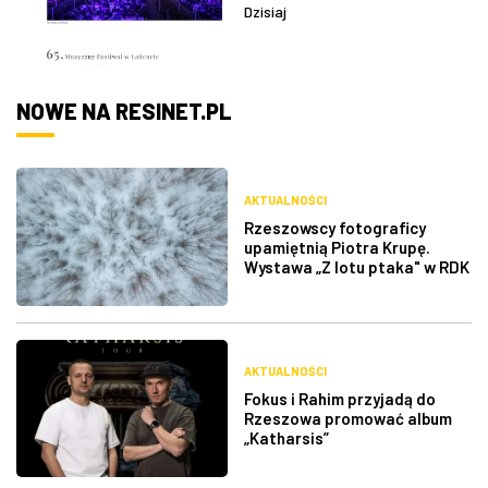
Dzisiaj
NOWE NA RESINET.PL
AKTUALNOŚCI
Rzeszowscy fotograficy
upamiętnią Piotra Krupę.
Wystawa „Z lotu ptaka" w RDK
AKTUALNOŚCI
Fokus i Rahim przyjadą do
Rzeszowa promować album
„Katharsis”