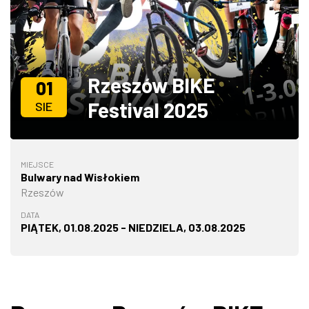
ZDJĘCIA
W RZESZOWIE
Rzeszów BIKE
01
Festival 2025
SIE
MIEJSCE
Bulwary nad Wisłokiem
Rzeszów
DATA
PIĄTEK, 01.08.2025 - NIEDZIELA, 03.08.2025