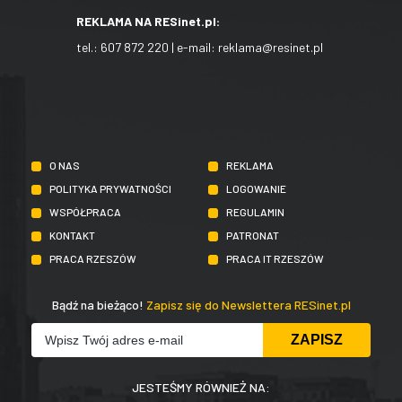
REKLAMA NA RESinet.pl:
tel.:
607 872 220
| e-mail:
reklama@resinet.pl
O NAS
REKLAMA
POLITYKA PRYWATNOŚCI
LOGOWANIE
WSPÓŁPRACA
REGULAMIN
KONTAKT
PATRONAT
PRACA RZESZÓW
PRACA IT RZESZÓW
Bądź na bieżąco!
Zapisz się do Newslettera RESinet.pl
JESTEŚMY RÓWNIEŻ NA: