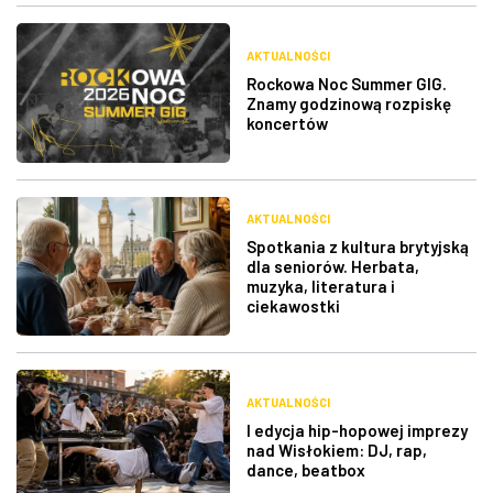
AKTUALNOŚCI
Rockowa Noc Summer GIG.
Znamy godzinową rozpiskę
koncertów
AKTUALNOŚCI
Spotkania z kultura brytyjską
dla seniorów. Herbata,
muzyka, literatura i
ciekawostki
AKTUALNOŚCI
I edycja hip-hopowej imprezy
nad Wisłokiem: DJ, rap,
dance, beatbox