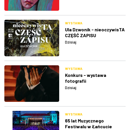
WYSTAWA
Ula Dzwonik - nieoczywisTA
CZĘŚĆ ZAPISU
Dzisiaj
WYSTAWA
Konkurs - wystawa
fotografii
Dzisiaj
WYSTAWA
65 lat Muzycznego
Festiwalu w Łańcucie