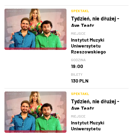
SPEKTAKL
Tydzień, nie dłużej -
Ave Teatr
MIEJSCE
Instytut Muzyki
Uniwersytetu
Rzeszowskiego
GODZINA
19:00
BILETY
130 PLN
SPEKTAKL
Tydzień, nie dłużej -
Ave Teatr
MIEJSCE
Instytut Muzyki
Uniwersytetu