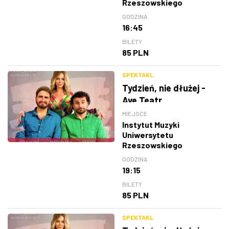
Rzeszowskiego
GODZINA
16:45
BILETY
85 PLN
SPEKTAKL
Tydzień, nie dłużej -
Ave Teatr
MIEJSCE
Instytut Muzyki
Uniwersytetu
Rzeszowskiego
GODZINA
19:15
BILETY
85 PLN
SPEKTAKL