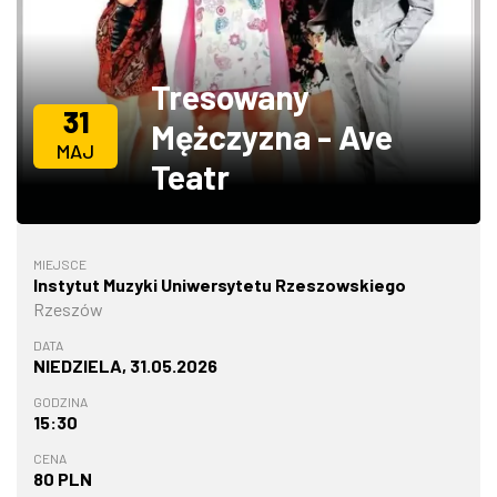
ZDJĘCIA
Tresowany
W RZESZOWIE
31
Mężczyzna - Ave
MAJ
Teatr
MIEJSCE
Instytut Muzyki Uniwersytetu Rzeszowskiego
Rzeszów
DATA
NIEDZIELA, 31.05.2026
GODZINA
15:30
CENA
80 PLN