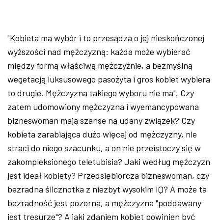
"Kobieta ma wybór i to przesądza o jej nieskończonej
wyższości nad mężczyzną: każda może wybierać
między formą właściwą mężczyźnie, a bezmyślną
wegetacją luksusowego pasożyta i gros kobiet wybiera
to drugie. Mężczyzna takiego wyboru nie ma". Czy
zatem udomowiony mężczyzna i wyemancypowana
bizneswoman mają szanse na udany związek? Czy
kobieta zarabiająca dużo więcej od mężczyzny, nie
straci do niego szacunku, a on nie przeistoczy się w
zakompleksionego teletubisia? Jaki według mężczyzn
jest ideał kobiety? Przedsiębiorcza bizneswoman, czy
bezradna ślicznotka z niezbyt wysokim IQ? A może ta
bezradność jest pozorna, a mężczyzna "poddawany
jest tresurze"? A jaki zdaniem kobiet powinien być