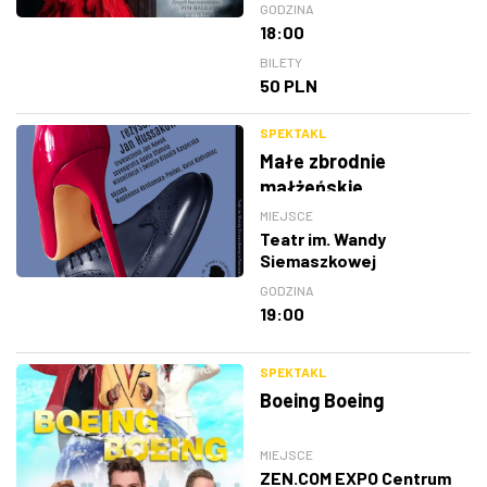
GODZINA
18:00
BILETY
50 PLN
SPEKTAKL
Małe zbrodnie
małżeńskie
MIEJSCE
Teatr im. Wandy
Siemaszkowej
GODZINA
19:00
SPEKTAKL
Boeing Boeing
MIEJSCE
ZEN.COM EXPO Centrum