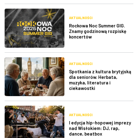
AKTUALNOŚCI
Rockowa Noc Summer GIG.
Znamy godzinową rozpiskę
koncertów
AKTUALNOŚCI
Spotkania z kultura brytyjską
dla seniorów. Herbata,
muzyka, literatura i
ciekawostki
AKTUALNOŚCI
I edycja hip-hopowej imprezy
nad Wisłokiem: DJ, rap,
dance, beatbox