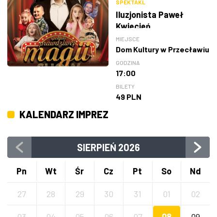
SPEKTAKL
Iluzjonista Paweł
Kwiecień
MIEJSCE
Dom Kultury w Przecławiu
GODZINA
17:00
BILETY
49 PLN
KALENDARZ IMPREZ
SIERPIEŃ
2026
Pn
Wt
Śr
Cz
Pt
So
Nd
27
28
29
30
31
01
02
03
04
05
06
07
08
09