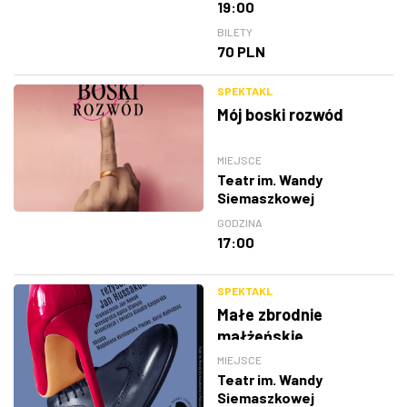
19:00
BILETY
70 PLN
SPEKTAKL
Mój boski rozwód
MIEJSCE
Teatr im. Wandy
Siemaszkowej
GODZINA
17:00
SPEKTAKL
Małe zbrodnie
małżeńskie
MIEJSCE
Teatr im. Wandy
Siemaszkowej