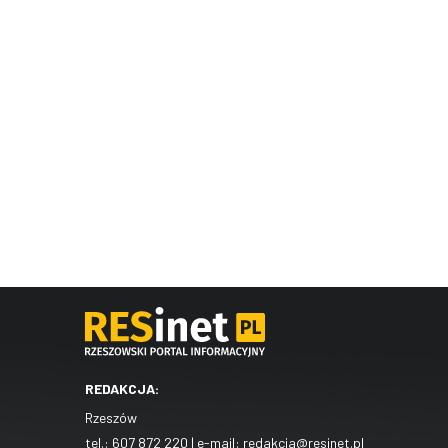
REDAKCJA:
Rzeszów
tel.:
607 872 220
| e-mail:
redakcja@resinet.pl