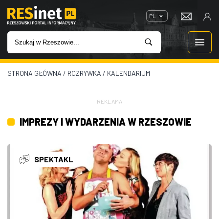
PL
STRONA GŁÓWNA
/
ROZRYWKA
/
KALENDARIUM
WIADOMOŚCI
INWESTYCJE
REKLAMA
IMPREZY I WYDARZENIA W RZESZOWIE
IMPREZY
ROZRYWKA
SPEKTAKL
W KINACH
GASTRONOMIA