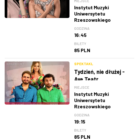
MIEJSCE
Instytut Muzyki
Uniwersytetu
Rzeszowskiego
GODZINA
16:45
BILETY
85 PLN
SPEKTAKL
Tydzień, nie dłużej -
Ave Teatr
MIEJSCE
Instytut Muzyki
Uniwersytetu
Rzeszowskiego
GODZINA
19:15
BILETY
85 PLN