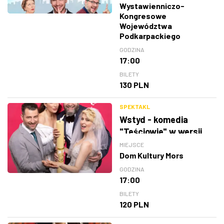
Wystawienniczo-
Kongresowe
Województwa
Podkarpackiego
GODZINA
17:00
BILETY
130 PLN
SPEKTAKL
Wstyd - komedia
"Teściowie" w wersji
teatralnej
MIEJSCE
Dom Kultury Mors
GODZINA
17:00
BILETY
120 PLN