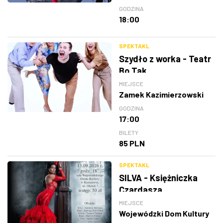
GODZINA
18:00
SPEKTAKL
Szydło z worka - Teatr
Bo Tak
MIEJSCE
Zamek Kazimierzowski
GODZINA
17:00
BILETY
85 PLN
SPEKTAKL
SILVA - Księżniczka
Czardasza
MIEJSCE
Wojewódzki Dom Kultury