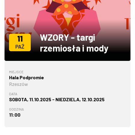
ZDJĘCIA
W RZESZOWIE
WZORY - targi
11
rzemiosła i mody
PAŹ
MIEJSCE
Hala Podpromie
Rzeszów
DATA
SOBOTA, 11.10.2025 - NIEDZIELA, 12.10.2025
GODZINA
11:00