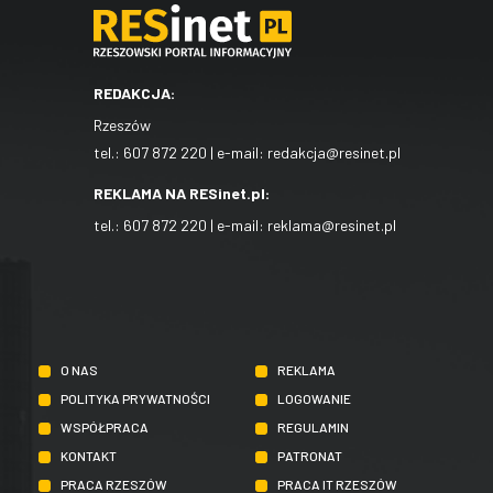
REDAKCJA:
Rzeszów
tel.:
607 872 220
| e-mail:
redakcja@resinet.pl
REKLAMA NA RESinet.pl:
tel.:
607 872 220
| e-mail:
reklama@resinet.pl
O NAS
REKLAMA
POLITYKA PRYWATNOŚCI
LOGOWANIE
WSPÓŁPRACA
REGULAMIN
KONTAKT
PATRONAT
PRACA RZESZÓW
PRACA IT RZESZÓW