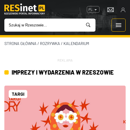
PL
STRONA GŁÓWNA
/
ROZRYWKA
/
KALENDARIUM
WIADOMOŚCI
INWESTYCJE
REKLAMA
IMPREZY I WYDARZENIA W RZESZOWIE
IMPREZY
ROZRYWKA
TARGI
W KINACH
GASTRONOMIA