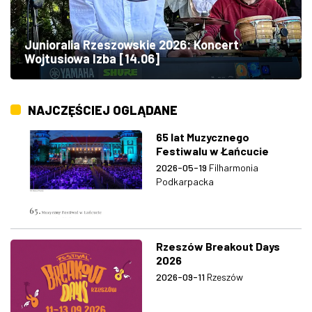
Junioralia Rzeszowskie 2026: Koncert
Wojtusiowa Izba [14.06]
NAJCZĘŚCIEJ OGLĄDANE
65 lat Muzycznego
Festiwalu w Łańcucie
2026-05-19
Filharmonia
Podkarpacka
Rzeszów Breakout Days
2026
2026-09-11
Rzeszów