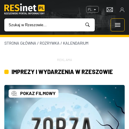
PL
STRONA GŁÓWNA
/
ROZRYWKA
/
KALENDARIUM
WIADOMOŚCI
INWESTYCJE
REKLAMA
IMPREZY I WYDARZENIA W RZESZOWIE
IMPREZY
ROZRYWKA
POKAZ FILMOWY
W KINACH
GASTRONOMIA