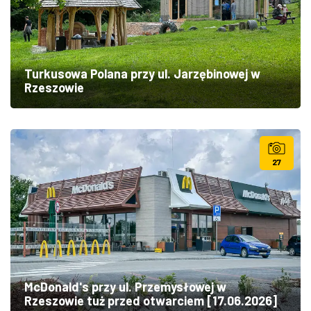
Turkusowa Polana przy ul. Jarzębinowej w
Rzeszowie
27
McDonald's przy ul. Przemysłowej w
Rzeszowie tuż przed otwarciem [17.06.2026]