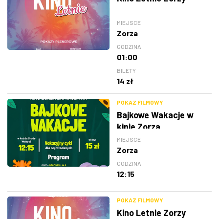
MIEJSCE
Zorza
GODZINA
01:00
BILETY
14 zł
POKAZ FILMOWY
Bajkowe Wakacje w
kinie Zorza
MIEJSCE
Zorza
GODZINA
12:15
POKAZ FILMOWY
Kino Letnie Zorzy