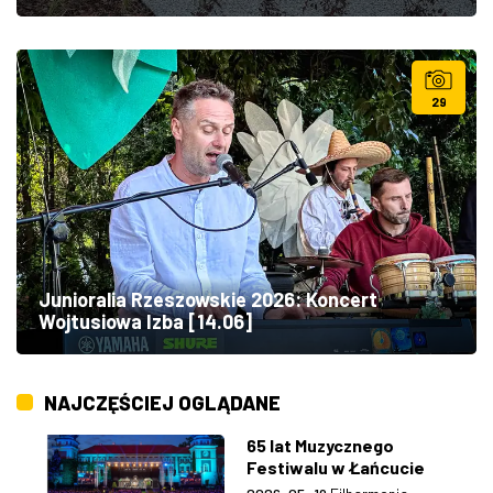
29
Junioralia Rzeszowskie 2026: Koncert
Wojtusiowa Izba [14.06]
NAJCZĘŚCIEJ OGLĄDANE
65 lat Muzycznego
Festiwalu w Łańcucie