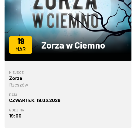
ZDJĘCIA
W RZESZOWIE
19
Zorza w Ciemno
MAR
MIEJSCE
Zorza
Rzeszów
DATA
CZWARTEK, 19.03.2026
GODZINA
19:00