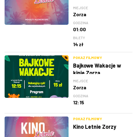
MIEJSCE
Zorza
GODZINA
01:00
BILETY
14 zł
POKAZ FILMOWY
Bajkowe Wakacje w
kinie Zorza
MIEJSCE
Zorza
GODZINA
12:15
POKAZ FILMOWY
Kino Letnie Zorzy