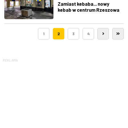
Zamiast kebaba... nowy
kebab w centrum Rzeszowa
1
2
3
4
REKLAMA