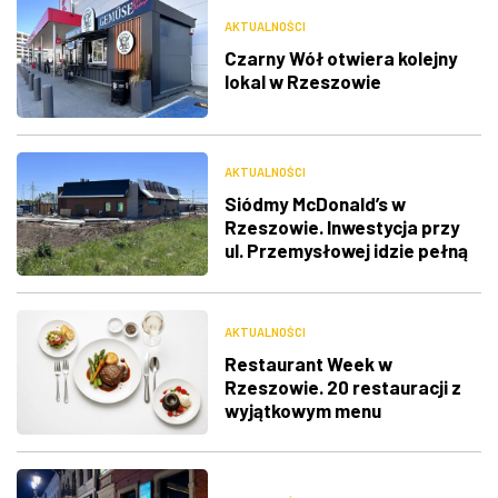
AKTUALNOŚCI
Czarny Wół otwiera kolejny
lokal w Rzeszowie
AKTUALNOŚCI
Siódmy McDonald’s w
Rzeszowie. Inwestycja przy
ul. Przemysłowej idzie pełną
parą [ZDJĘCIA]
AKTUALNOŚCI
Restaurant Week w
Rzeszowie. 20 restauracji z
wyjątkowym menu