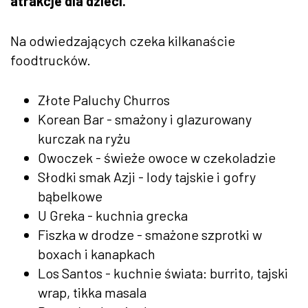
atrakcje dla dzieci.
Na odwiedzających czeka kilkanaście
foodtrucków.
Złote Paluchy Churros
Korean Bar - smażony i glazurowany
kurczak na ryżu
Owoczek - świeże owoce w czekoladzie
Słodki smak Azji - lody tajskie i gofry
bąbelkowe
U Greka - kuchnia grecka
Fiszka w drodze - smażone szprotki w
boxach i kanapkach
Los Santos - kuchnie świata: burrito, tajski
wrap, tikka masala