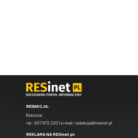
REDAKCJA:
Rzeszów
tel.:
607 872 220
| e-mail:
redakcja@resinet.pl
REKLAMA NA RESinet.pl: