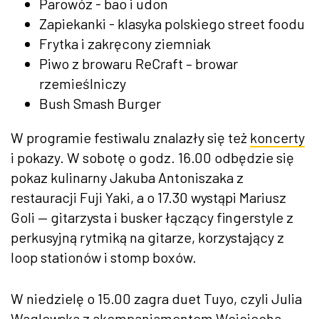
Parowóz - bao i udon
Zapiekanki - klasyka polskiego street foodu
Frytka i zakręcony ziemniak
Piwo z browaru ReCraft – browar
rzemieślniczy
Bush Smash Burger
W programie festiwalu znalazły się też
koncerty
i pokazy. W sobotę o godz. 16.00 odbędzie się
pokaz kulinarny Jakuba Antoniszaka z
restauracji Fuji Yaki, a o 17.30 wystąpi Mariusz
Goli — gitarzysta i busker łączący fingerstyle z
perkusyjną rytmiką na gitarze, korzystający z
loop stationów i stomp boxów.
W niedzielę o 15.00 zagra duet Tuyo, czyli Julia
Waglewska z akompaniamentem Wojciecha