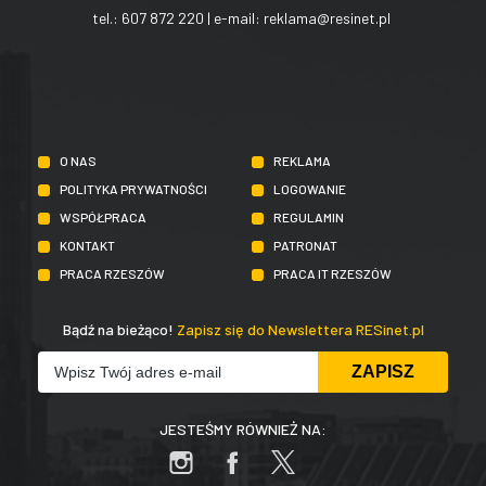
tel.:
607 872 220
| e-mail:
reklama@resinet.pl
O NAS
REKLAMA
POLITYKA PRYWATNOŚCI
LOGOWANIE
WSPÓŁPRACA
REGULAMIN
KONTAKT
PATRONAT
PRACA RZESZÓW
PRACA IT RZESZÓW
Bądź na bieżąco!
Zapisz się do Newslettera RESinet.pl
JESTEŚMY RÓWNIEŻ NA: