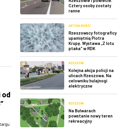
Rzeszowie i powiecie.
Cztery osoby zostały
ranne
AKTUALNOŚCI
Rzeszowscy fotograficy
upamiętnią Piotra
Krupę. Wystawa „Z lotu
ptaka" w RDK
RZESZÓW
Kolejna akcja policji na
ulicach Rzeszowa. Na
celowniku hulajnogi
elektryczne
 od
”
RZESZÓW
Na Bulwarach
powstanie nowy teren
rekreacyjny
targu