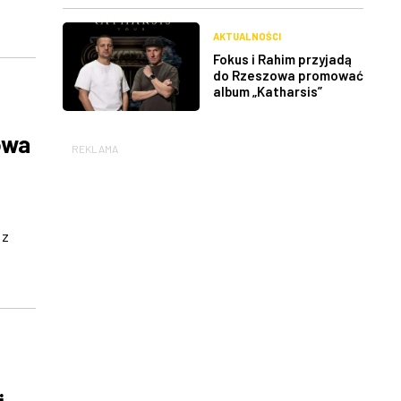
AKTUALNOŚCI
Fokus i Rahim przyjadą
do Rzeszowa promować
album „Katharsis”
owa
REKLAMA
 z