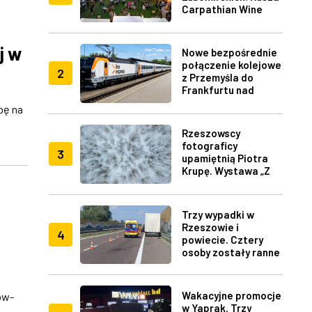
Carpathian Wine
Fest w Rzeszowie
j w
Nowe bezpośrednie
połączenie kolejowe
2
z Przemyśla do
Frankfurtu nad
Menem
bę na
Rzeszowscy
fotograficy
3
upamiętnią Piotra
Krupę. Wystawa „Z
lotu ptaka" w RDK
Trzy wypadki w
Rzeszowie i
4
powiecie. Cztery
osoby zostały ranne
Wakacyjne promocje
ów-
w Yaprak. Trzy