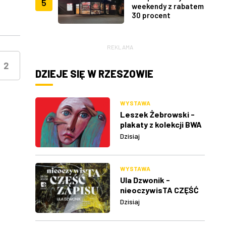
5
weekendy z rabatem
30 procent
REKLAMA
2
DZIEJE SIĘ W RZESZOWIE
WYSTAWA
Leszek Żebrowski -
plakaty z kolekcji BWA
w Rzeszowie
Dzisiaj
WYSTAWA
Ula Dzwonik -
nieoczywisTA CZĘŚĆ
ZAPISU
Dzisiaj