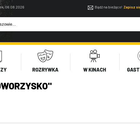
ek, 06.08.2026
Bądź na bieżąco!
Zapisz s
EZY
ROZRYWKA
W KINACH
GAST
DWORZYSKO"