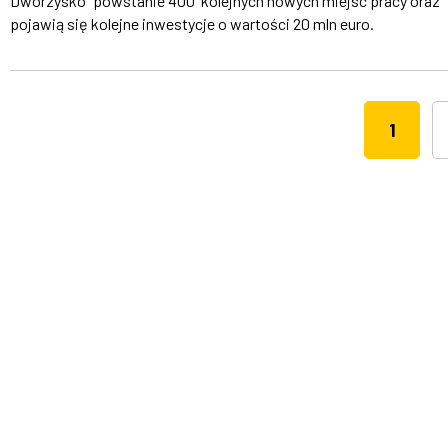
Dworzysko” powstanie 400 kolejnych nowych miejsc pracy oraz
pojawią się kolejne inwestycje o wartości 20 mln euro.
1