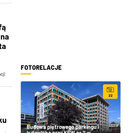
fą
 na
ta
FOTORELACJE
cji
22
ku
Budowa piętrowego parkingu i
lądowiska przy KSW nr 2 w