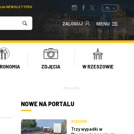
ię do NEWSLETTERA
PL
ZALOGUJ
MENU
RONOMIA
ZDJĘCIA
W RZESZOWIE
REKLAMA
NOWE NA PORTALU
RZESZÓW
Trzy wypadki w