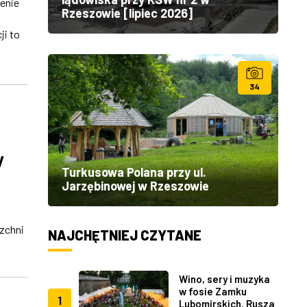
renie
Rzeszowie [lipiec 2026]
ji to
34
y
Turkusowa Polana przy ul.
Jarzębinowej w Rzeszowie
zchni
NAJCHĘTNIEJ CZYTANE
Wino, sery i muzyka
w fosie Zamku
1
Lubomirskich. Rusza