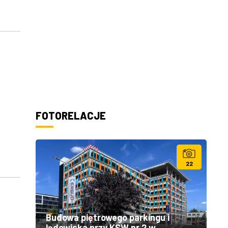
FOTORELACJE
22
Budowa piętrowego parkingu i
lądowiska przy KSW nr 2 w