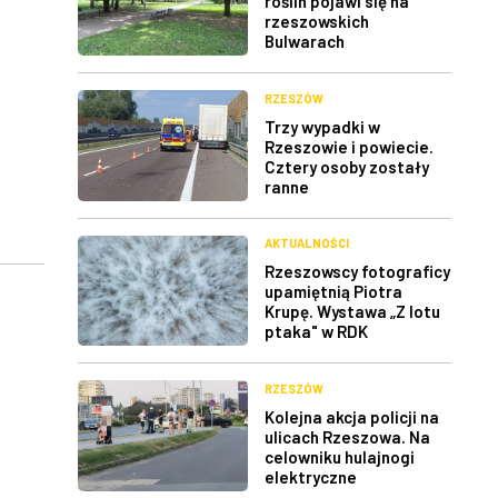
roślin pojawi się na
rzeszowskich
Bulwarach
RZESZÓW
Trzy wypadki w
Rzeszowie i powiecie.
Cztery osoby zostały
ranne
AKTUALNOŚCI
Rzeszowscy fotograficy
upamiętnią Piotra
Krupę. Wystawa „Z lotu
ptaka" w RDK
RZESZÓW
Kolejna akcja policji na
ulicach Rzeszowa. Na
celowniku hulajnogi
elektryczne