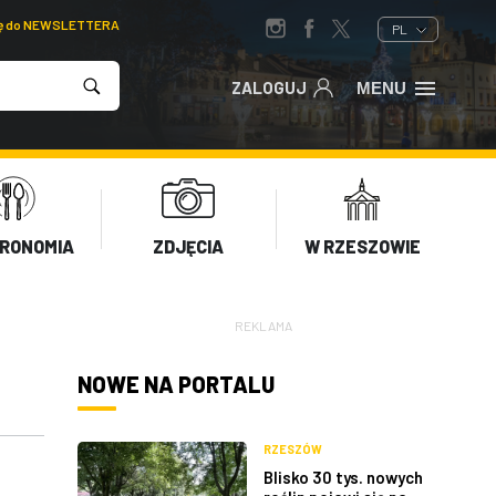
ię do NEWSLETTERA
PL
ZALOGUJ
MENU
RONOMIA
ZDJĘCIA
W RZESZOWIE
REKLAMA
NOWE NA PORTALU
RZESZÓW
Blisko 30 tys. nowych