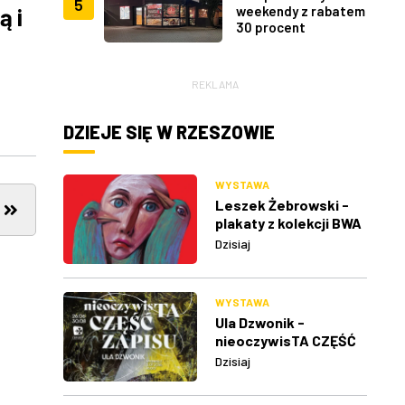
5
ą i
weekendy z rabatem
30 procent
REKLAMA
DZIEJE SIĘ W RZESZOWIE
WYSTAWA
Leszek Żebrowski -
plakaty z kolekcji BWA
w Rzeszowie
Dzisiaj
WYSTAWA
Ula Dzwonik -
nieoczywisTA CZĘŚĆ
ZAPISU
Dzisiaj