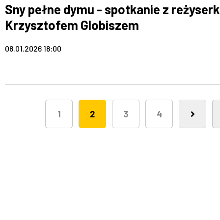
Sny pełne dymu - spotkanie z reżyserk
Krzysztofem Globiszem
08.01.2026 18:00
1
2
3
4