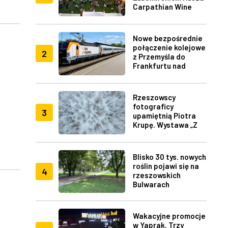
Carpathian Wine
Fest w Rzeszowie
Nowe bezpośrednie
połączenie kolejowe
2
z Przemyśla do
Frankfurtu nad
Menem
Rzeszowscy
fotograficy
3
upamiętnią Piotra
Krupę. Wystawa „Z
lotu ptaka" w RDK
Blisko 30 tys. nowych
roślin pojawi się na
4
rzeszowskich
Bulwarach
Wakacyjne promocje
w Yaprak. Trzy