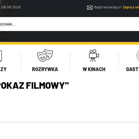
, 08.08.2026
Bądź na bieżąco!
Zapisz s
EZY
ROZRYWKA
W KINACH
GAST
OKAZ FILMOWY"