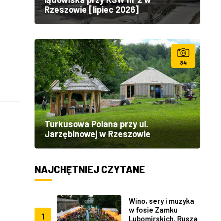
Rzeszowie [lipiec 2026]
34
Turkusowa Polana przy ul.
Jarzębinowej w Rzeszowie
NAJCHĘTNIEJ CZYTANE
Wino, sery i muzyka
w fosie Zamku
1
Lubomirskich. Rusza