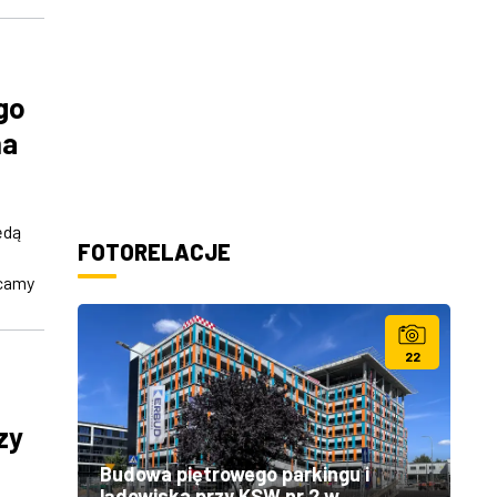
go
na
ędą
FOTORELACJE
ęcamy
22
zy
Budowa piętrowego parkingu i
lądowiska przy KSW nr 2 w