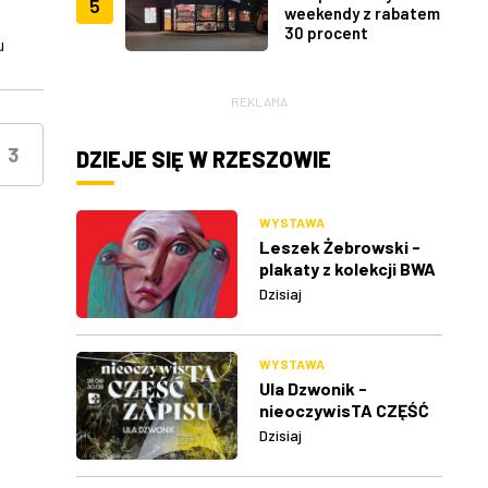
5
weekendy z rabatem
30 procent
u
REKLAMA
3
DZIEJE SIĘ W RZESZOWIE
WYSTAWA
Leszek Żebrowski -
plakaty z kolekcji BWA
w Rzeszowie
Dzisiaj
WYSTAWA
Ula Dzwonik -
nieoczywisTA CZĘŚĆ
ZAPISU
Dzisiaj