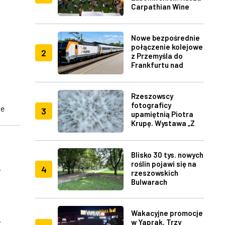
Carpathian Wine
Fest w Rzeszowie
Nowe bezpośrednie
połączenie kolejowe
2
z Przemyśla do
Frankfurtu nad
Menem
Rzeszowscy
fotograficy
ne
3
upamiętnią Piotra
Krupę. Wystawa „Z
lotu ptaka" w RDK
Blisko 30 tys. nowych
.
roślin pojawi się na
4
rzeszowskich
Bulwarach
Wakacyjne promocje
y
w Yaprak. Trzy