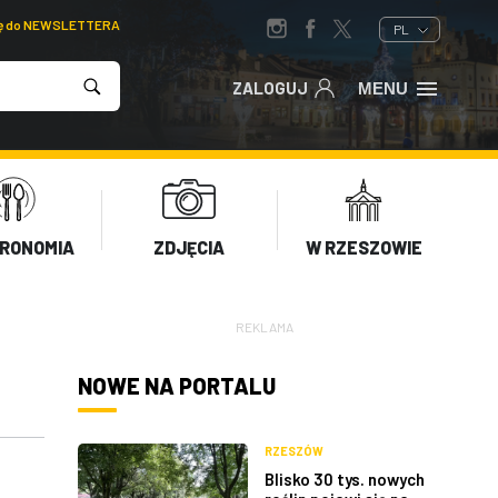
ię do NEWSLETTERA
PL
ZALOGUJ
MENU
RONOMIA
ZDJĘCIA
W RZESZOWIE
REKLAMA
NOWE NA PORTALU
RZESZÓW
Blisko 30 tys. nowych