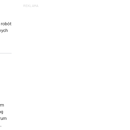
REKLAMA
 robót
wych
ym
ng
trum
.