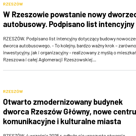
RZESZÓW
W Rzeszowie powstanie nowy dworze
autobusowy. Podpisano list intencyjny
RZESZÓW. Podpisano list intencyjny dotyczący budowy nowocz
dworca autobusowego. - To kolejny, bardzo ważny krok – zarówn
inwestycyjny, jak i organizacyjny – realizowany z myślą o mieszk
Rzeszowa i całej Aglomeracji Rzeszowskiej...
RZESZÓW
Otwarto zmodernizowany budynek
dworca Rzeszów Główny, nowe centr
komunikacyjne i kulturalne miasta
[ZDJĘCIA]
RZESZÓW. 4 września 2025 r. odbyło się uroczyste otwarcie