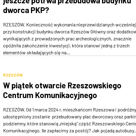
jeszcze potrwa przebudowa budynku
dworca PKP?
RZESZÓW. Konieczność wykonania nieprzewidzianych wcześniej
przy konstrukcji budynku dworca Rzeszów Główny oraz dodatko
wynikających z prowadzonych prac archeologicznych, znacznie
opóźniła zakończenie inwestycji, która stanowi jedną z trzech
elementów składających się na...
RZESZÓW
W piątek otwarcie Rzeszowskiego
Centrum Komunikacyjnego
RZESZÓW. Od 1 marca 2024 r. mieszkańcom Rzeszowa i podróżn
udostępniony zostanie przebudowany plac dworcowy oraz parki
podziemny, które stanowią „miejską” część Rzeszowskiego Cen
Komunikacyjnego. Ile zapłacimy za postój? Jak pojadą autobusy..