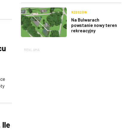
RZESZÓW
Na Bulwarach
powstanie nowy teren
rekreacyjny
cu
REKLAMA
ace
oty
Ile