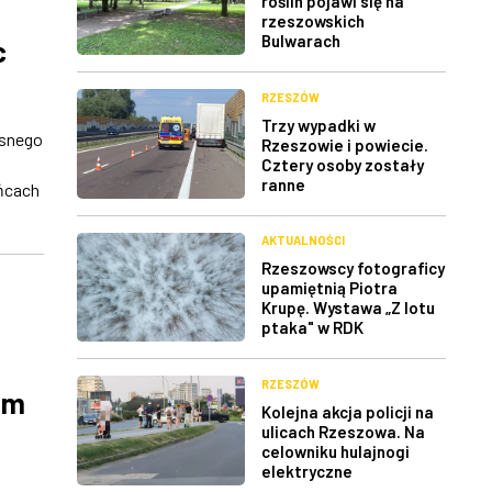
roślin pojawi się na
rzeszowskich
Bulwarach
c
RZESZÓW
Trzy wypadki w
esnego
Rzeszowie i powiecie.
o
Cztery osoby zostały
ranne
ańcach
AKTUALNOŚCI
Rzeszowscy fotograficy
upamiętnią Piotra
Krupę. Wystawa „Z lotu
ptaka" w RDK
RZESZÓW
um
Kolejna akcja policji na
ulicach Rzeszowa. Na
celowniku hulajnogi
elektryczne