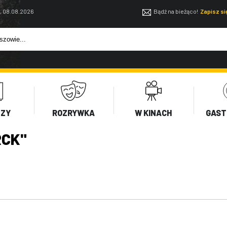
, 08.08.2026
Bądź na bieżąco!
Zapisz s
EZY
ROZRYWKA
W KINACH
GAST
RCK"