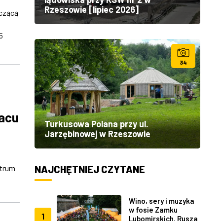
Rzeszowie [lipiec 2026]
yczącą
5
34
lacu
Turkusowa Polana przy ul.
Jarzębinowej w Rzeszowie
NAJCHĘTNIEJ CZYTANE
ntrum
Wino, sery i muzyka
w fosie Zamku
1
Lubomirskich. Rusza