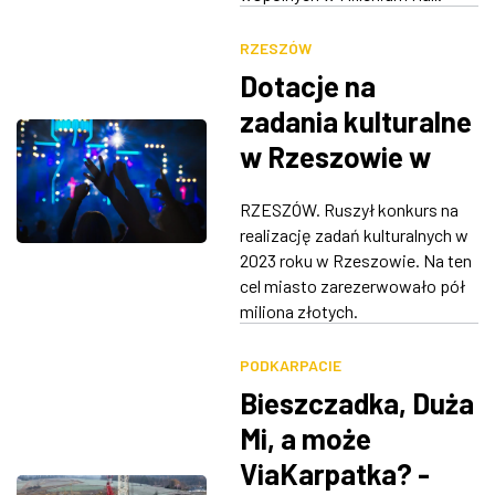
RZESZÓW
Dotacje na
zadania kulturalne
w Rzeszowie w
2023 roku.
RZESZÓW. Ruszył konkurs na
Prezydent czeka
realizację zadań kulturalnych w
na oferty
2023 roku w Rzeszowie. Na ten
cel miasto zarezerwowało pół
miliona złotych.
PODKARPACIE
Bieszczadka, Duża
Mi, a może
ViaKarpatka? -