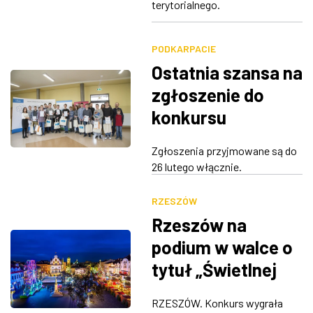
terytorialnego.
Prasowej
PODKARPACIE
Ostatnia szansa na
zgłoszenie do
konkursu
"web.Master
Zgłoszenia przyjmowane są do
podkarpacki"
26 lutego włącznie.
RZESZÓW
Rzeszów na
podium w walce o
tytuł „Świetlnej
Stolicy Polski”
RZESZÓW. Konkurs wygrała