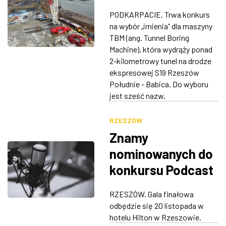
trwa konkurs na
PODKARPACIE. Trwa konkurs
"imię" dla maszyny
na wybór „imienia” dla maszyny
TBM
TBM (ang. Tunnel Boring
Machine), która wydrąży ponad
2-kilometrowy tunel na drodze
ekspresowej S19 Rzeszów
Południe - Babica. Do wyboru
jest sześć nazw.
RZESZÓW
Znamy
nominowanych do
konkursu Podcast
Roku 2022
RZESZÓW. Gala finałowa
odbędzie się 20 listopada w
hotelu Hilton w Rzeszowie.