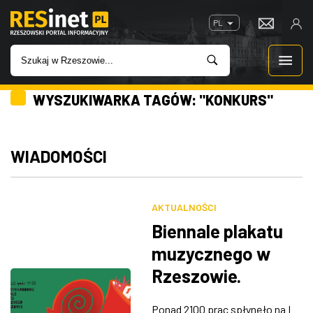
PL
WYSZUKIWARKA TAGÓW: "KONKURS"
WIADOMOŚCI
INWESTYCJE
WIADOMOŚCI
IMPREZY
AKTUALNOŚCI
ROZRYWKA
Biennale plakatu
muzycznego w
W KINACH
Rzeszowie.
„Pierwszy tego
GASTRONOMIA
Ponad 2100 prac spłynęło na I