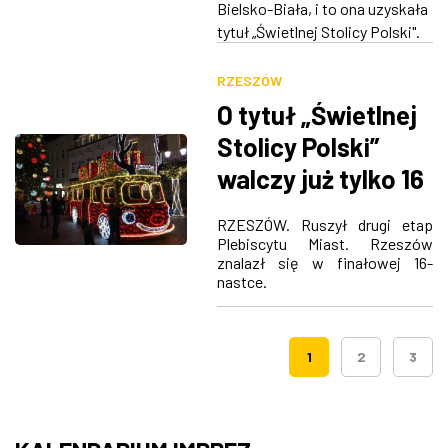
Bielsko-Biała, i to ona uzyskała
tytuł „Świetlnej Stolicy Polski".
RZESZÓW
O tytuł „Świetlnej
Stolicy Polski”
walczy już tylko 16
miast.
RZESZÓW. Ruszył drugi etap
Podkarpacie
Plebiscytu Miast. Rzeszów
znalazł się w finałowej 16-
reprezentuje
nastce.
Rzeszów
1
2
3