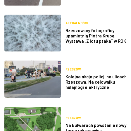
AKTUALNOŚCI
Rzeszowscy fotograficy
upamiętnią Piotra Krupę.
Wystawa „Z lotu ptaka" w RDK
RZESZÓW
Kolejna akcja policji na ulicach
Rzeszowa. Na celowniku
hulajnogi elektryczne
RZESZÓW
Na Bulwarach powstanie nowy
teren rekreacyjny