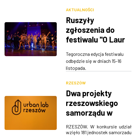
AKTUALNOŚCI
Ruszyły
zgłoszenia do
festiwalu "O Laur
Rzecha"
Tegoroczna edycja festiwalu
odbędzie się w dniach 15-16
listopada.
RZESZÓW
Dwa projekty
rzeszowskiego
samorządu w
finale konkursu
RZESZÓW. W konkursie udział
Polskiej Agencji
wzięło 181 jednostek samorzadu