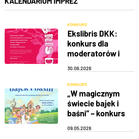
KALENDARIUM IMPREZ
KONKURS
Ekslibris DKK:
konkurs dla
moderatorów i
członków
30.06.2026
Dyskusyjnych
Klubów Książki
KONKURS
„W magicznym
świecie bajek i
baśni” – konkurs
plastyczny na
09.05.2026
zilustrowanie