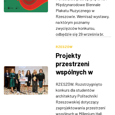
typu konkurs na
Międzynarodowe Biennale
ZDJĘCIA
świecie”
Plakatu Muzycznego w
Rzeszowie. Wernisaż wystawy,
W RZESZOWIE
na którym poznamy
zwycięzców konkursu,
odbędzie się 29 września br.
RZESZÓW
Projekty
przestrzeni
wspólnych w
Millenium Hall.
RZESZÓW. Rozstrzygnięto
Konkurs
konkurs dla studentów
rozstrzygnięty
architektury Politechniki
Rzeszowskiej dotyczący
[WIZUALIZACJE]
zaprojektowania przestrzeni
wspólnych w Millenium Hall.