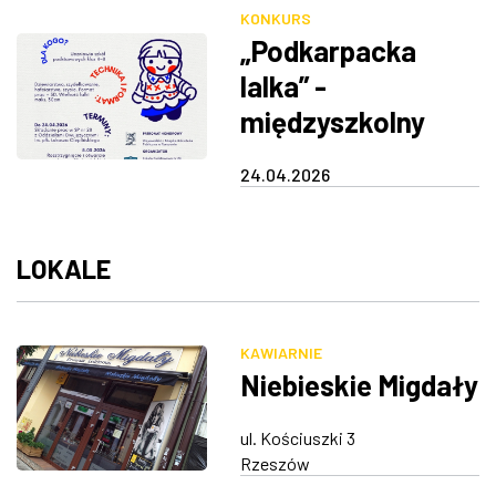
swojej ulubionej
KONKURS
bajki lub baśni
„Podkarpacka
lalka” -
międzyszkolny
konkurs
24.04.2026
plastyczno-
techniczny
LOKALE
KAWIARNIE
Niebieskie Migdały
ul. Kościuszki 3
Rzeszów