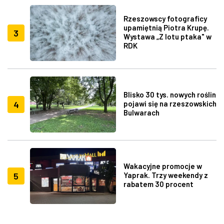
Rzeszowscy fotograficy
upamiętnią Piotra Krupę.
3
Wystawa „Z lotu ptaka" w
RDK
Blisko 30 tys. nowych roślin
4
pojawi się na rzeszowskich
Bulwarach
Wakacyjne promocje w
5
Yaprak. Trzy weekendy z
rabatem 30 procent