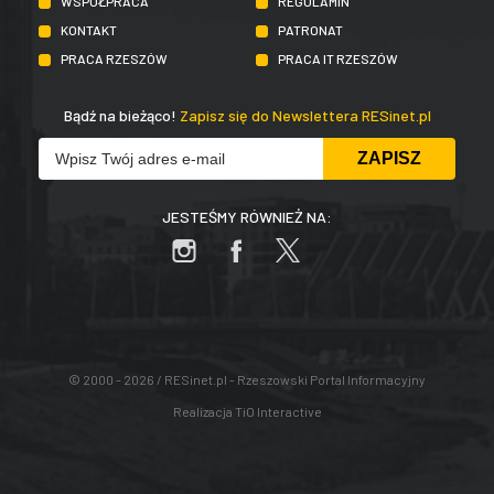
WSPÓŁPRACA
REGULAMIN
KONTAKT
PATRONAT
PRACA RZESZÓW
PRACA IT RZESZÓW
Bądź na bieżąco!
Zapisz się do Newslettera RESinet.pl
JESTEŚMY RÓWNIEŻ NA:
© 2000 - 2026 / RESinet.pl - Rzeszowski Portal Informacyjny
Realizacja
TiO Interactive