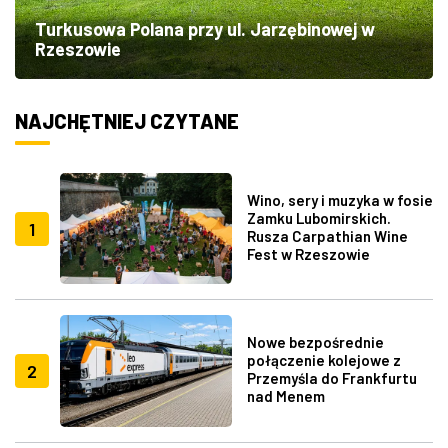
Turkusowa Polana przy ul. Jarzębinowej w
Rzeszowie
NAJCHĘTNIEJ CZYTANE
Wino, sery i muzyka w fosie
Zamku Lubomirskich.
1
Rusza Carpathian Wine
Fest w Rzeszowie
Nowe bezpośrednie
połączenie kolejowe z
2
Przemyśla do Frankfurtu
nad Menem