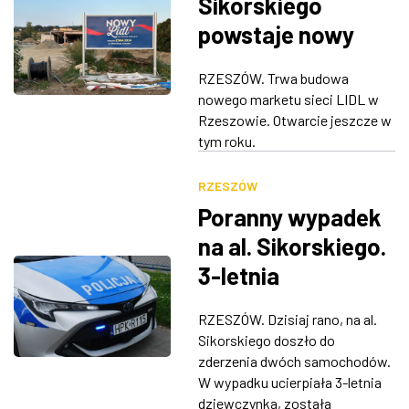
Sikorskiego
powstaje nowy
LIDL [ZDJĘCIA]
RZESZÓW. Trwa budowa
nowego marketu sieci LIDL w
Rzeszowie. Otwarcie jeszcze w
tym roku.
RZESZÓW
Poranny wypadek
na al. Sikorskiego.
3-letnia
dziewczynka w
RZESZÓW. Dzisiaj rano, na al.
szpitalu
Sikorskiego doszło do
zderzenia dwóch samochodów.
W wypadku ucierpiała 3-letnia
dziewczynka, została