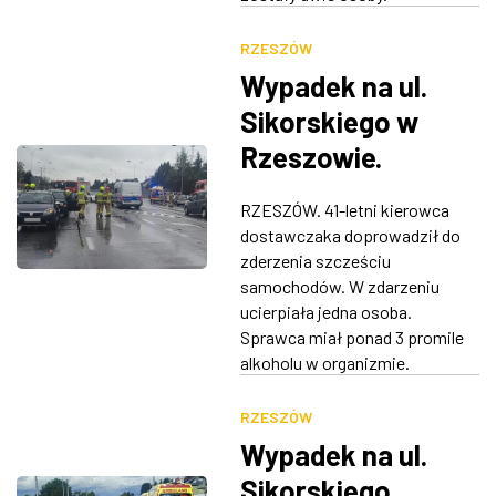
RZESZÓW
Wypadek na ul.
Sikorskiego w
Rzeszowie.
Zderzyło się 6
RZESZÓW. 41-letni kierowca
pojazdów,
dostawczaka doprowadził do
sprawca był pijany
zderzenia szcześciu
samochodów. W zdarzeniu
ucierpiała jedna osoba.
Sprawca miał ponad 3 promile
alkoholu w organizmie.
RZESZÓW
Wypadek na ul.
Sikorskiego.