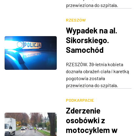
przewieziona do szpitala.
RZESZÓW
Wypadek na al.
Sikorskiego.
Samochód
potrącił kobietę
RZESZÓW. 39-letnia kobieta
na hulajnodze
doznała obrażeń ciała i karetką
pogotowia została
przewieziona do szpitala.
PODKARPACIE
Zderzenie
osobówki z
motocyklem w