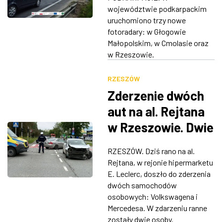
województwie podkarpackim
ZDJĘCIA
uruchomiono trzy nowe
fotoradary: w Głogowie
W RZESZOWIE
Małopolskim, w Cmolasie oraz
w Rzeszowie.
RZESZÓW
Zderzenie dwóch
aut na al. Rejtana
w Rzeszowie. Dwie
osoby ranne
RZESZÓW. Dziś rano na al.
Rejtana, w rejonie hipermarketu
E. Leclerc, doszło do zderzenia
dwóch samochodów
osobowych: Volkswagena i
Mercedesa. W zdarzeniu ranne
zostały dwie osoby.