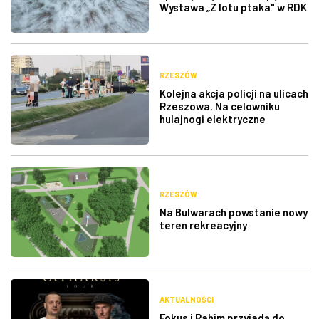
Wystawa „Z lotu ptaka" w RDK
RZESZÓW
Kolejna akcja policji na ulicach
Rzeszowa. Na celowniku
hulajnogi elektryczne
RZESZÓW
Na Bulwarach powstanie nowy
teren rekreacyjny
AKTUALNOŚCI
Fokus i Rahim przyjadą do