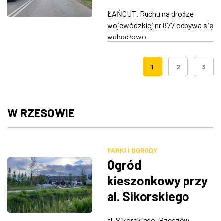
Łańcucie. 2 osoby
ŁAŃCUT. Ruchu na drodze
trafiły do szpitala
wojewódzkiej nr 877 odbywa się
wahadłowo.
1
2
3
W RZESOWIE
PARKI I OGRODY
Ogród
kieszonkowy przy
al. Sikorskiego
al. Sikorskiego, Rzeszów