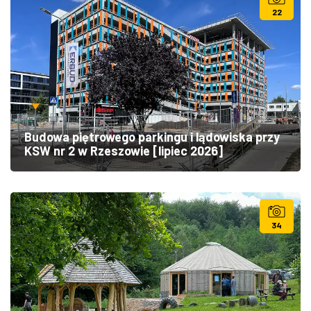
22
Budowa piętrowego parkingu i lądowiska przy
KSW nr 2 w Rzeszowie [lipiec 2026]
34