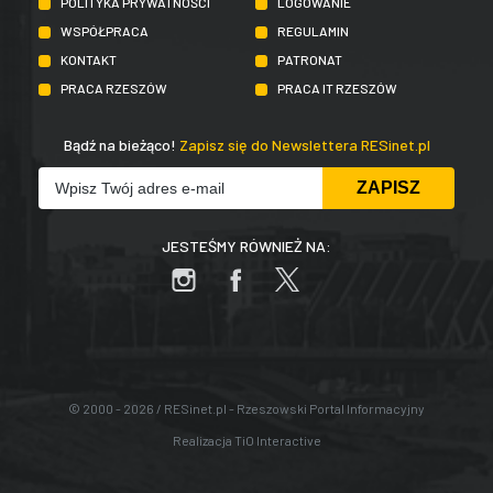
POLITYKA PRYWATNOŚCI
LOGOWANIE
WSPÓŁPRACA
REGULAMIN
KONTAKT
PATRONAT
PRACA RZESZÓW
PRACA IT RZESZÓW
Bądź na bieżąco!
Zapisz się do Newslettera RESinet.pl
JESTEŚMY RÓWNIEŻ NA:
© 2000 - 2026 / RESinet.pl - Rzeszowski Portal Informacyjny
Realizacja
TiO Interactive