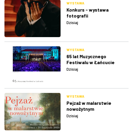
WYSTAWA
Konkurs - wystawa
fotografii
Dzisiaj
WYSTAWA
65 lat Muzycznego
Festiwalu w Łańcucie
Dzisiaj
WYSTAWA
Pejzaż w malarstwie
nowożytnym
Dzisiaj