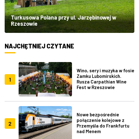
Turkusowa Polana przy ul. Jarzębinowej w
Rzeszowie
NAJCHĘTNIEJ CZYTANE
Wino, sery i muzyka w fosie
Zamku Lubomirskich.
1
Rusza Carpathian Wine
Fest w Rzeszowie
Nowe bezpośrednie
połączenie kolejowe z
2
Przemyśla do Frankfurtu
nad Menem