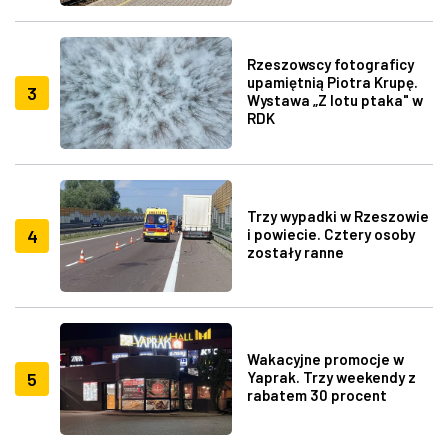
Rzeszowscy fotograficy
upamiętnią Piotra Krupę.
3
Wystawa „Z lotu ptaka" w
RDK
Trzy wypadki w Rzeszowie
4
i powiecie. Cztery osoby
zostały ranne
Wakacyjne promocje w
5
Yaprak. Trzy weekendy z
rabatem 30 procent