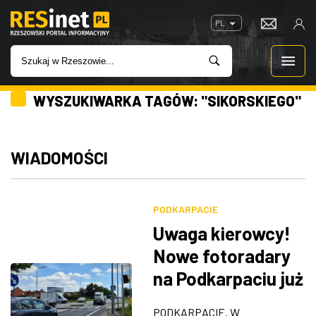
PL
WYSZUKIWARKA TAGÓW: "SIKORSKIEGO"
WIADOMOŚCI
INWESTYCJE
WIADOMOŚCI
IMPREZY
PODKARPACIE
ROZRYWKA
Uwaga kierowcy!
Nowe fotoradary
W KINACH
na Podkarpaciu już
działają
GASTRONOMIA
PODKARPACIE. W