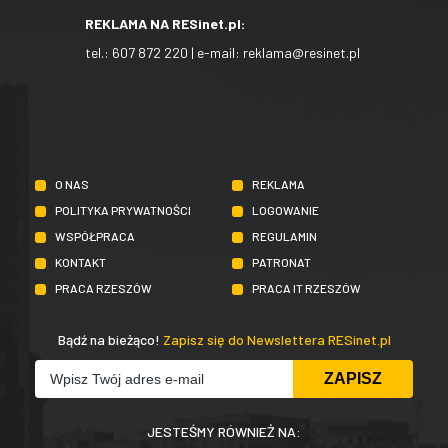
REKLAMA NA RESinet.pl:
tel.:
607 872 220
| e-mail:
reklama@resinet.pl
O NAS
REKLAMA
POLITYKA PRYWATNOŚCI
LOGOWANIE
WSPÓŁPRACA
REGULAMIN
KONTAKT
PATRONAT
PRACA RZESZÓW
PRACA IT RZESZÓW
Bądź na bieżąco!
Zapisz się do Newslettera RESinet.pl
JESTEŚMY RÓWNIEŻ NA: