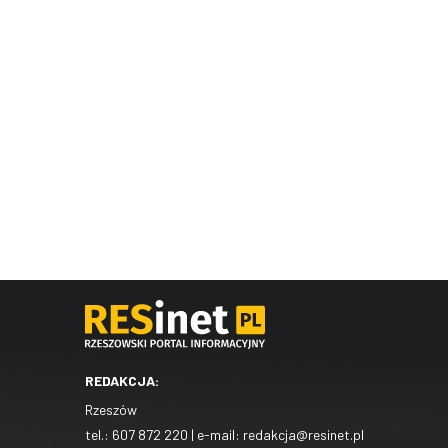
REDAKCJA:
Rzeszów
tel.:
607 872 220
| e-mail:
redakcja@resinet.pl