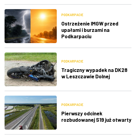
PODKARPACIE
Ostrzeżenie IMGW przed
upałami i burzami na
Podkarpaciu
PODKARPACIE
Tragiczny wypadek na DK28
w Leszczawie Dolnej
PODKARPACIE
Pierwszy odcinek
rozbudowanej S19 już otwarty