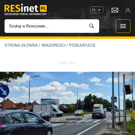
PL
STRONA GŁÓWNA
/
WIADOMOŚCI
/
PODKARPACIE
WIADOMOŚCI
INWESTYCJE
REKLAMA
IMPREZY
ROZRYWKA
W KINACH
GASTRONOMIA