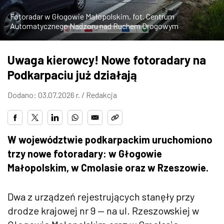
ZDJĘCIA
Fotoradar w Głogowie Małopolskim, fot. Centrum
Automatycznego Nadzoru nad Ruchem Drogowym
W RZESZOWIE
Uwaga kierowcy! Nowe fotoradary na
Podkarpaciu już działają
Dodano: 03.07.2026 r. /
Redakcja
W województwie podkarpackim uruchomiono
trzy nowe fotoradary: w Głogowie
Małopolskim, w Cmolasie oraz w Rzeszowie.
Dwa z urządzeń rejestrujących stanęły przy
drodze krajowej nr 9 — na ul. Rzeszowskiej w