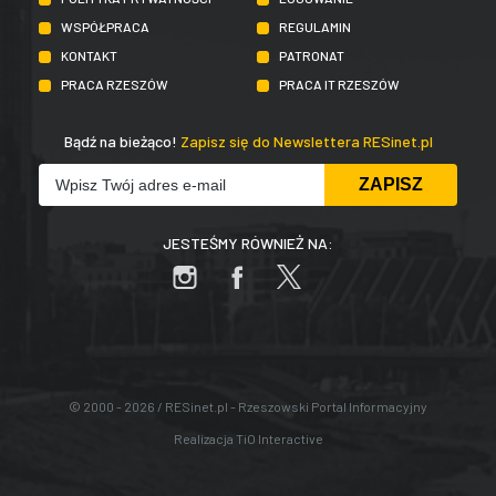
WSPÓŁPRACA
REGULAMIN
KONTAKT
PATRONAT
PRACA RZESZÓW
PRACA IT RZESZÓW
Bądź na bieżąco!
Zapisz się do Newslettera RESinet.pl
JESTEŚMY RÓWNIEŻ NA:
© 2000 - 2026 / RESinet.pl - Rzeszowski Portal Informacyjny
Realizacja
TiO Interactive