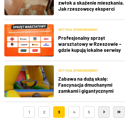
zwłok a skażenie mieszkania.
Jak rzeszowscy eksperci
radzą sobie z
najtrudniejszymi
przypadkami?
ARTYKUŁ SPONSOROWANY
Profesjonalny sprzęt
warsztatowy w Rzeszowie –
gdzie kupują lokalne serwisy
samochodowe?
ARTYKUŁ SPONSOROWANY
Zabawa na dużą skalę:
Fascynacja dmuchanymi
zamkami i gigantycznymi
zjeżdżalniami
1
2
3
4
5