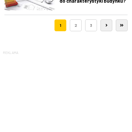
do charakterystyki budynku?
1
2
3
REKLAMA