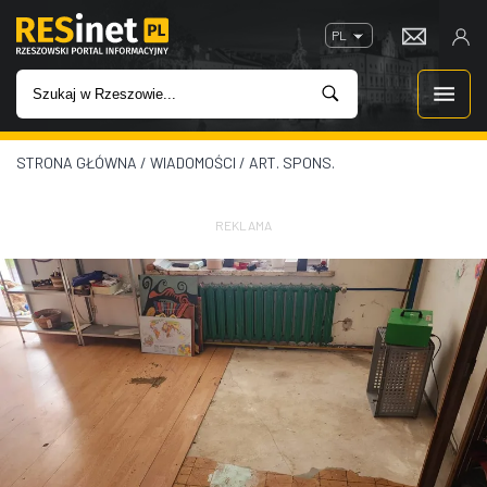
PL
STRONA GŁÓWNA
/
WIADOMOŚCI
/
ART. SPONS.
WIADOMOŚCI
INWESTYCJE
REKLAMA
IMPREZY
ROZRYWKA
W KINACH
GASTRONOMIA