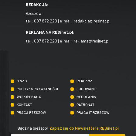
REDAKCJA:
Rzeszów
tel.:
607 872 220
| e-mail:
redakcja@resinet.pl
REKLAMA NA RESinet.pl:
tel.:
607 872 220
| e-mail:
reklama@resinet.pl
O NAS
REKLAMA
POLITYKA PRYWATNOŚCI
LOGOWANIE
WSPÓŁPRACA
REGULAMIN
KONTAKT
PATRONAT
PRACA RZESZÓW
PRACA IT RZESZÓW
Bądź na bieżąco!
Zapisz się do Newslettera RESinet.pl