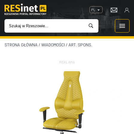
PL
STRONA GŁÓWNA
/
WIADOMOŚCI
/
ART. SPONS.
WIADOMOŚCI
INWESTYCJE
REKLAMA
IMPREZY
ROZRYWKA
W KINACH
GASTRONOMIA