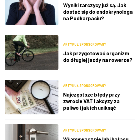
Wyniki tarczycy już są. Jak
dostać się do endokrynologa
na Podkarpaciu?
ARTYKUŁ SPONSOROWANY
Jak przygotować organizm
do długiej jazdy na rowerze?
ARTYKUŁ SPONSOROWANY
Najczęstsze błędy przy
zwrocie VAT i akcyzy za
paliwo i jak ich uniknąć
ARTYKUŁ SPONSOROWANY
Włamywacz nie lubi hałasu.