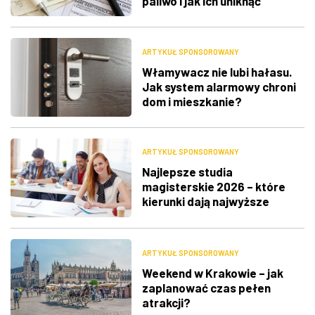
paliwo i jak ich uniknąć
ARTYKUŁ SPONSOROWANY
Włamywacz nie lubi hałasu.
Jak system alarmowy chroni
dom i mieszkanie?
ARTYKUŁ SPONSOROWANY
Najlepsze studia
magisterskie 2026 – które
kierunki dają najwyższe
zarobki i największe
możliwości zawodowe?
ARTYKUŁ SPONSOROWANY
Weekend w Krakowie – jak
zaplanować czas pełen
atrakcji?