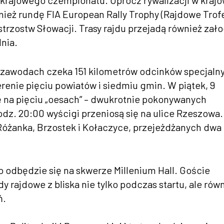
 krajowego czempionatu. Oprócz rywalizacji w kraj
nież rundę FIA European Rally Trophy (Rajdowe Tro
rzostw Słowacji. Trasy rajdu przejadą również zało
nia.
 zawodach czeka 151 kilometrów odcinków specjaln
renie pięciu powiatów i siedmiu gmin. W piątek, 9
się na pięciu „oesach” – dwukrotnie pokonywanych
dz. 20:00 wyścigi przeniosą się na ulice Rzeszowa.
Różanka, Brzostek i Kołaczyce, przejeżdżanych dwa 
 odbędzie się na skwerze Millenium Hall. Goście
rajdowe z bliska nie tylko podczas startu, ale rów
ń.