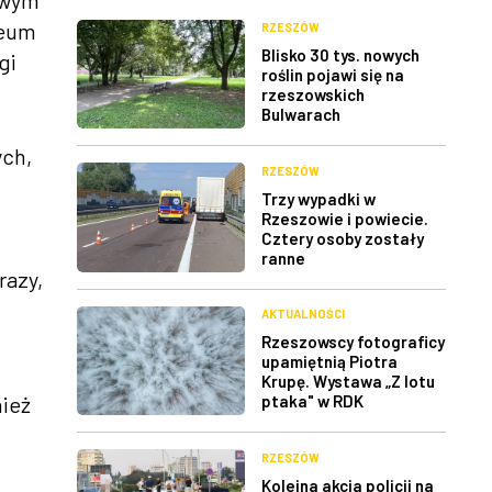
owym
feum
RZESZÓW
Blisko 30 tys. nowych
gi
roślin pojawi się na
rzeszowskich
Bulwarach
ych,
RZESZÓW
Trzy wypadki w
Rzeszowie i powiecie.
Cztery osoby zostały
ranne
razy,
AKTUALNOŚCI
Rzeszowscy fotograficy
upamiętnią Piotra
Krupę. Wystawa „Z lotu
nież
ptaka" w RDK
RZESZÓW
Kolejna akcja policji na