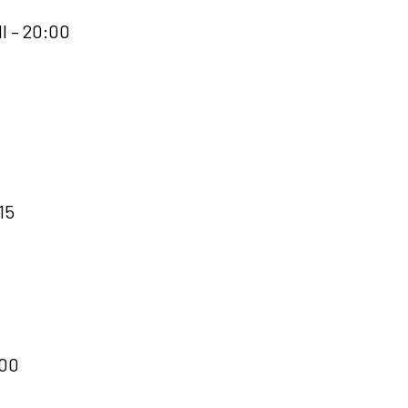
l – 20:00
15
:00