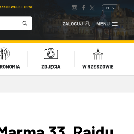
ię do NEWSLETTERA
PL
ZALOGUJ
MENU
RONOMIA
ZDJĘCIA
W RZESZOWIE
Marma 33. Rajdu