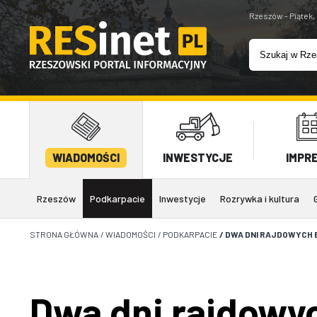
Rzeszów - Piątek,
WIADOMOŚCI
INWESTYCJE
IMPR
Rzeszów
Podkarpacie
Inwestycje
Rozrywka i kultura
STRONA GŁÓWNA
/
WIADOMOŚCI
/
PODKARPACIE
/
DWA DNI RAJDOWYCH 
Dwa dni rajdowy