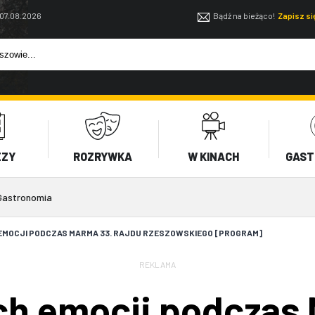
 07.08.2026
Bądź na bieżąco!
Zapisz s
EZY
ROZRYWKA
W KINACH
GAST
Gastronomia
EMOCJI PODCZAS MARMA 33. RAJDU RZESZOWSKIEGO [PROGRAM]
REKLAMA
ch emocji podczas 