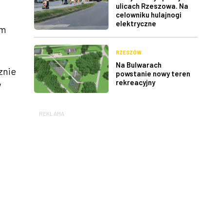
ulicach Rzeszowa. Na
celowniku hulajnogi
elektryczne
im
RZESZÓW
Na Bulwarach
znie
powstanie nowy teren
rekreacyjny
w
REKLAMA