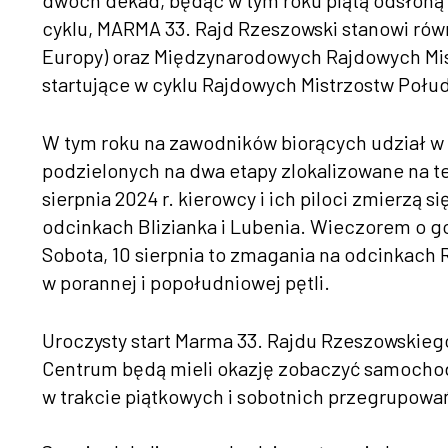
dwóch dekad, będąc w tym roku piątą odsłoną
cyklu, MARMA 33. Rajd Rzeszowski stanowi rów
Europy) oraz Międzynarodowych Rajdowych Mist
startujące w cyklu Rajdowych Mistrzostw Połud
W tym roku na zawodników biorących udział w
podzielonych na dwa etapy zlokalizowane na te
sierpnia 2024 r. kierowcy i ich piloci zmierzą 
odcinkach Blizianka i Lubenia. Wieczorem o go
Sobota, 10 sierpnia to zmagania na odcinkach 
w porannej i popołudniowej pętli.
Uroczysty start Marma 33. Rajdu Rzeszowskiego
Centrum będą mieli okazję zobaczyć samochody 
w trakcie piątkowych i sobotnich przegrupowa