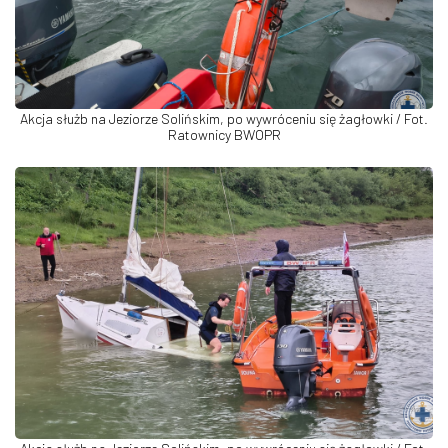
Akcja służb na Jeziorze Solińskim, po wywróceniu się żagłowki / Fot.
Ratownicy BWOPR