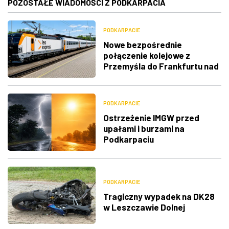
POZOSTAŁE WIADOMOŚCI Z PODKARPACIA
PODKARPACIE
Nowe bezpośrednie
połączenie kolejowe z
Przemyśla do Frankfurtu nad
Menem
PODKARPACIE
Ostrzeżenie IMGW przed
upałami i burzami na
Podkarpaciu
PODKARPACIE
Tragiczny wypadek na DK28
w Leszczawie Dolnej