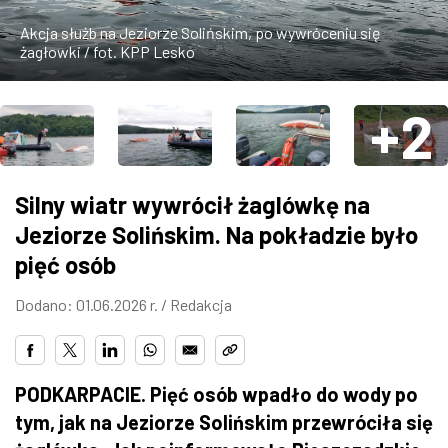
ZDJĘCIA
Akcja służb na Jeziorze Solińskim, po wywróceniu się
żagłowki / fot. KPP Lesko
W RZESZOWIE
+2
Silny wiatr wywrócił żaglówkę na
Jeziorze Solińskim. Na pokładzie było
pięć osób
Dodano: 01.06.2026 r. /
Redakcja
PODKARPACIE. Pięć osób wpadło do wody po
tym, jak na Jeziorze Solińskim przewróciła się