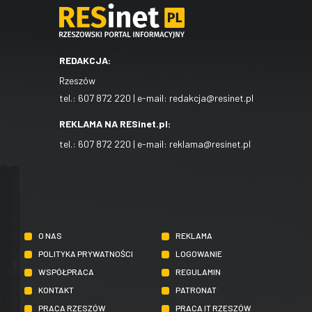
REDAKCJA:
Rzeszów
tel.:
607 872 220
| e-mail:
redakcja@resinet.pl
REKLAMA NA RESinet.pl:
tel.:
607 872 220
| e-mail:
reklama@resinet.pl
O NAS
REKLAMA
POLITYKA PRYWATNOŚCI
LOGOWANIE
WSPÓŁPRACA
REGULAMIN
KONTAKT
PATRONAT
PRACA RZESZÓW
PRACA IT RZESZÓW