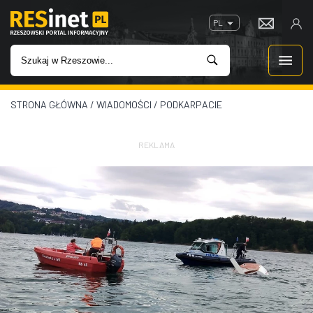
PL
STRONA GŁÓWNA
/
WIADOMOŚCI
/
PODKARPACIE
WIADOMOŚCI
INWESTYCJE
REKLAMA
IMPREZY
ROZRYWKA
W KINACH
GASTRONOMIA