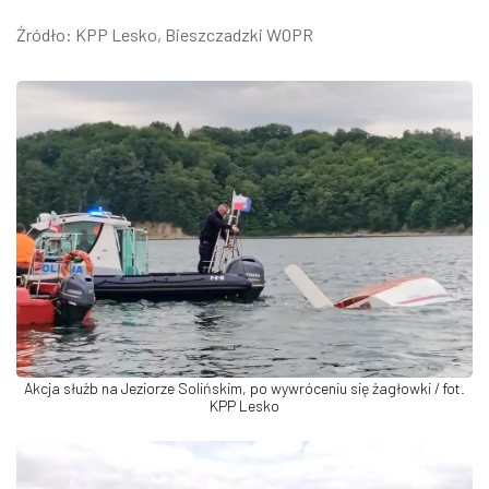
Źródło: KPP Lesko, Bieszczadzki WOPR
Akcja służb na Jeziorze Solińskim, po wywróceniu się żagłowki / fot.
KPP Lesko