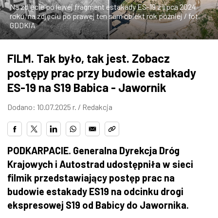
Na zdjęcie po lewej fragment estakady ES-19 z lipca 2024
ZDJĘCIA
roku, na zdjęciu po prawej ten sam obiekt rok później / fot.
GDDKiA
W RZESZOWIE
FILM. Tak było, tak jest. Zobacz
postępy prac przy budowie estakady
ES-19 na S19 Babica - Jawornik
Dodano: 10.07.2025 r. /
Redakcja
PODKARPACIE. Generalna Dyrekcja Dróg
Krajowych i Autostrad udostępniła w sieci
filmik przedstawiający postęp prac na
budowie estakady ES19 na odcinku drogi
ekspresowej S19 od Babicy do Jawornika.