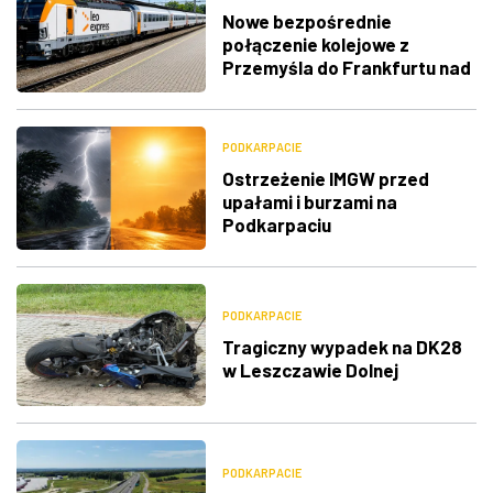
Nowe bezpośrednie
połączenie kolejowe z
Przemyśla do Frankfurtu nad
Menem
PODKARPACIE
Ostrzeżenie IMGW przed
upałami i burzami na
Podkarpaciu
PODKARPACIE
Tragiczny wypadek na DK28
w Leszczawie Dolnej
PODKARPACIE