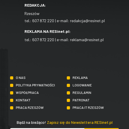
REDAKCJA:
Rzeszów
tel.:
607 872 220
| e-mail:
redakcja@resinet.pl
REKLAMA NA RESinet.pl:
tel.:
607 872 220
| e-mail:
reklama@resinet.pl
O NAS
REKLAMA
POLITYKA PRYWATNOŚCI
LOGOWANIE
WSPÓŁPRACA
REGULAMIN
KONTAKT
PATRONAT
PRACA RZESZÓW
PRACA IT RZESZÓW
Bądź na bieżąco!
Zapisz się do Newslettera RESinet.pl