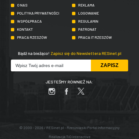
O NAS
REKLAMA
POLITYKA PRYWATNOŚCI
LOGOWANIE
WSPÓŁPRACA
REGULAMIN
KONTAKT
PATRONAT
PRACA RZESZÓW
PRACA IT RZESZÓW
Bądź na bieżąco!
Zapisz się do Newslettera RESinet.pl
JESTEŚMY RÓWNIEŻ NA:
© 2000 - 2026 / RESinet.pl - Rzeszowski Portal Informacyjny
Realizacja
TiO Interactive