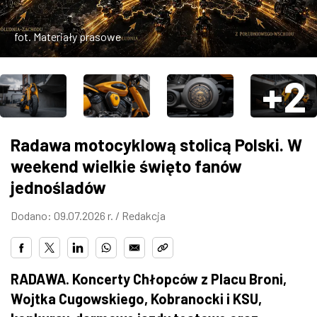
ZDJĘCIA
fot. Materiały prasowe
W RZESZOWIE
+2
Radawa motocyklową stolicą Polski. W
weekend wielkie święto fanów
jednośladów
Dodano: 09.07.2026 r. /
Redakcja
RADAWA. Koncerty Chłopców z Placu Broni,
Wojtka Cugowskiego, Kobranocki i KSU,