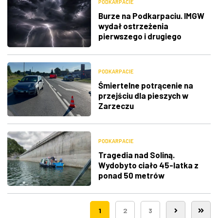
PODKARPACIE
Burze na Podkarpaciu. IMGW
wydał ostrzeżenia
pierwszego i drugiego
stopnia
PODKARPACIE
Śmiertelne potrącenie na
przejściu dla pieszych w
Zarzeczu
PODKARPACIE
Tragedia nad Soliną.
Wydobyto ciało 45-latka z
ponad 50 metrów
1
2
3