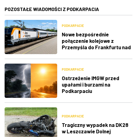
POZOSTAŁE WIADOMOŚCI Z PODKARPACIA
PODKARPACIE
Nowe bezpośrednie
połączenie kolejowe z
Przemyśla do Frankfurtu nad
Menem
PODKARPACIE
Ostrzeżenie IMGW przed
upałami i burzami na
Podkarpaciu
PODKARPACIE
Tragiczny wypadek na DK28
w Leszczawie Dolnej