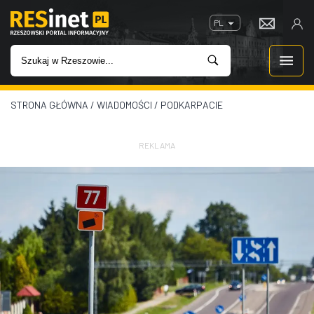
PL
STRONA GŁÓWNA
/
WIADOMOŚCI
/
PODKARPACIE
WIADOMOŚCI
INWESTYCJE
REKLAMA
IMPREZY
ROZRYWKA
W KINACH
GASTRONOMIA