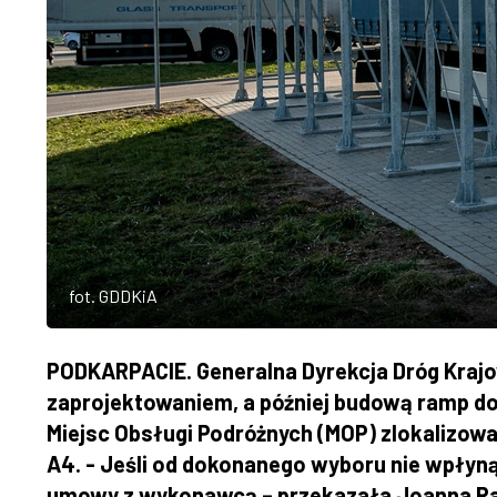
fot. GDDKiA
PODKARPACIE. Generalna Dyrekcja Dróg Krajow
zaprojektowaniem, a później budową ramp d
Miejsc Obsługi Podróżnych (MOP) zlokalizow
A4. - Jeśli od dokonanego wyboru nie wpłyną
umowy z wykonawcą – przekazała Joanna Rar