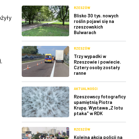
RZESZÓW
Blisko 30 tys. nowych
ożyły
roślin pojawi się na
rzeszowskich
Bulwarach
RZESZÓW
Trzy wypadki w
.
Rzeszowie i powiecie.
Cztery osoby zostały
ranne
AKTUALNOŚCI
Rzeszowscy fotograficy
upamiętnią Piotra
Krupę. Wystawa „Z lotu
ptaka" w RDK
RZESZÓW
Kolejna akcja policji na