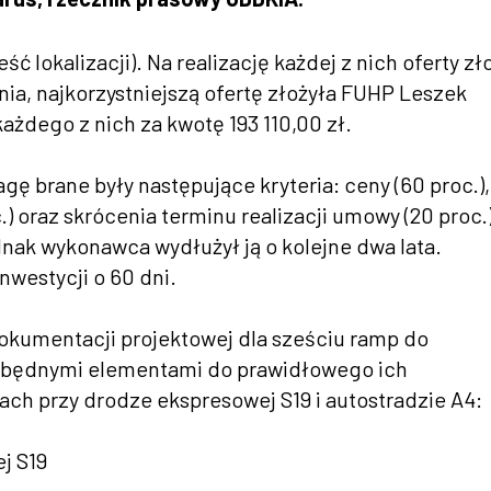
ć lokalizacji). Na realizację każdej z nich oferty zł
nia, najkorzystniejszą ofertę złożyła FUHP Leszek
żdego z nich za kwotę 193 110,00 zł.
gę brane były następujące kryteria: ceny (60 proc.),
) oraz skrócenia terminu realizacji umowy (20 proc.)
ednak wykonawca wydłużył ją o kolejne dwa lata.
nwestycji o 60 dni.
kumentacji projektowej dla sześciu ramp do
ezbędnymi elementami do prawidłowego ich
h przy drodze ekspresowej S19 i autostradzie A4:
j S19