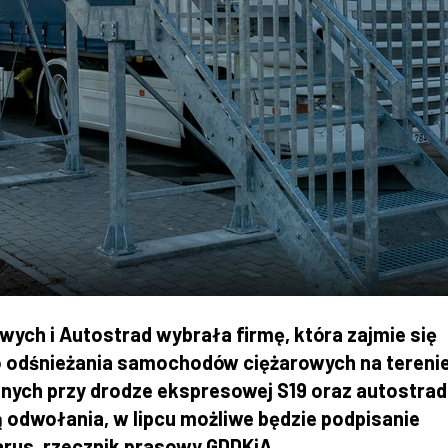
ych i Autostrad wybrała firmę, która zajmie się
o odśnieżania samochodów ciężarowych na tereni
anych przy drodze ekspresowej S19 oraz autostrad
 odwołania, w lipcu możliwe będzie podpisanie
us, rzecznik prasowy GDDKiA.