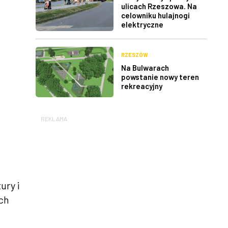
ulicach Rzeszowa. Na
celowniku hulajnogi
elektryczne
RZESZÓW
Na Bulwarach
powstanie nowy teren
rekreacyjny
REKLAMA
ury i
ch