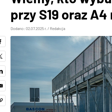
przy S19 oraz A4
Dodano:
02.07.2025 r.
/
Redakcja