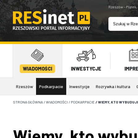
Rzeszów - Piątek,
WIADOMOŚCI
INWESTYCJE
IMPR
Rzeszów
Podkarpacie
Inwestycje
Rozrywka i kultura
STRONA GŁÓWNA
/
WIADOMOŚCI
/
PODKARPACIE
/
WIEMY, KTO WYBUDUJE
Wiemy, kto wybu