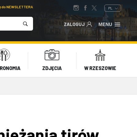
ię do NEWSLETTERA
PL
ZALOGUJ
MENU
RONOMIA
ZDJĘCIA
W RZESZOWIE
ieżania tirów