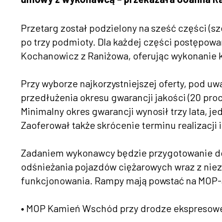
Przetarg został podzielony na sześć części (sześ
po trzy podmioty. Dla każdej części postępowa
Kochanowicz z Raniżowa, oferując wykonanie ka
Przy wyborze najkorzystniejszej oferty, pod uwa
przedłużenia okresu gwarancji jakości (20 proc.
Minimalny okres gwarancji wynosił trzy lata, j
Zaoferował także skrócenie terminu realizacji i
Zadaniem wykonawcy będzie przygotowanie do
odśnieżania pojazdów ciężarowych wraz z ni
funkcjonowania. Rampy mają powstać na MOP-ac
• MOP Kamień Wschód przy drodze ekspresowe