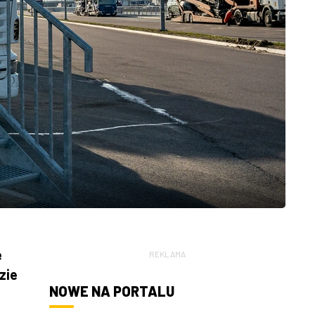
e
REKLAMA
zie
NOWE NA PORTALU