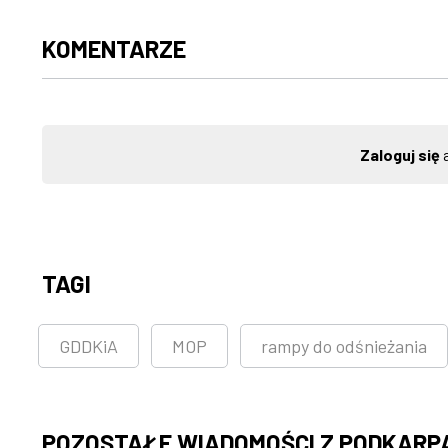
KOMENTARZE
Zaloguj się
a
TAGI
GDDKiA
MOP
rampy do odśnieżania
POZOSTAŁE WIADOMOŚCI Z PODKARP