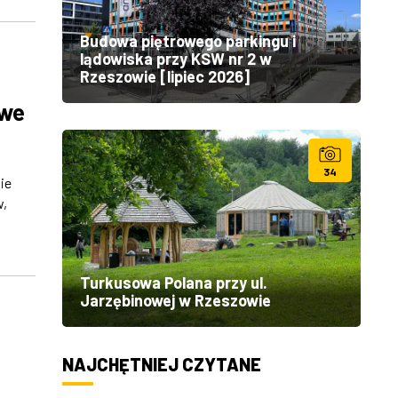
Budowa piętrowego parkingu i
lądowiska przy KSW nr 2 w
Rzeszowie [lipiec 2026]
owe
34
ie
w,
Turkusowa Polana przy ul.
Jarzębinowej w Rzeszowie
NAJCHĘTNIEJ CZYTANE