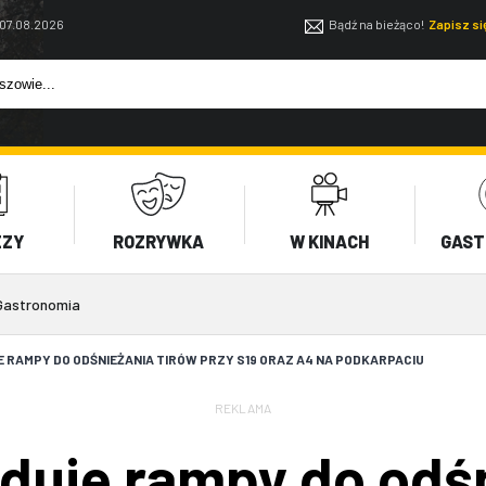
 07.08.2026
Bądź na bieżąco!
Zapisz s
EZY
ROZRYWKA
W KINACH
GAST
Gastronomia
 RAMPY DO ODŚNIEŻANIA TIRÓW PRZY S19 ORAZ A4 NA PODKARPACIU
REKLAMA
duje rampy do odśn