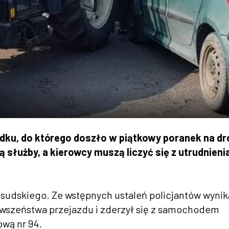
ku, do którego doszło w piątkowy poranek na dr
ą służby, a kierowcy muszą liczyć się z utrudnieni
łsudskiego. Ze wstępnych ustaleń policjantów wynik
erwszeństwa przejazdu i zderzył się z samochodem
wą nr 94.