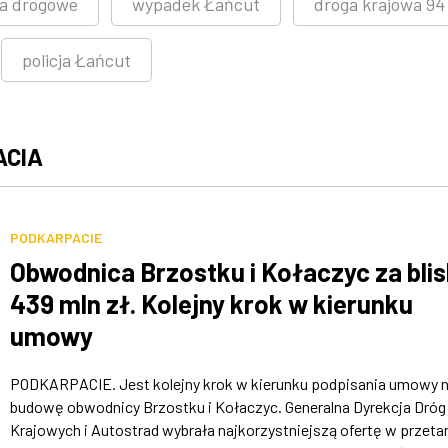
ia drogowe
wypadek Łańcut
droga krajowa 94
policja Łańcut
ACIA
PODKARPACIE
Obwodnica Brzostku i Kołaczyc za bli
439 mln zł. Kolejny krok w kierunku
umowy
PODKARPACIE. Jest kolejny krok w kierunku podpisania umowy 
budowę obwodnicy Brzostku i Kołaczyc. Generalna Dyrekcja Dróg
Krajowych i Autostrad wybrała najkorzystniejszą ofertę w przeta