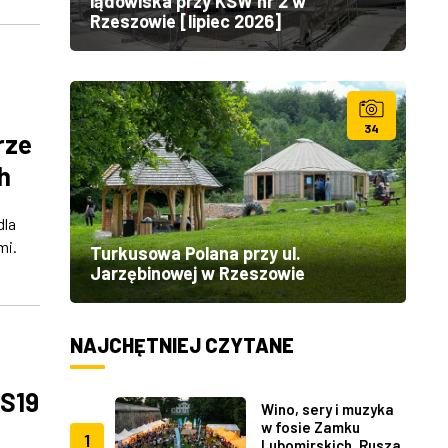
lądowiska przy KSW nr 2 w
Rzeszowie [lipiec 2026]
34
rze
h
dla
mi.
Turkusowa Polana przy ul.
Jarzębinowej w Rzeszowie
NAJCHĘTNIEJ CZYTANE
 S19
Wino, sery i muzyka
w fosie Zamku
1
Lubomirskich. Rusza