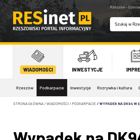
Rzeszów - Sobota
WIADOMOŚCI
INWESTYCJE
IMPR
Rzeszów
Podkarpacie
Inwestycje
Rozrywka i kultura
STRONA GŁÓWNA
/
WIADOMOŚCI
/
PODKARPACIE
/
WYPADEK NA DK94 W 
Wypadek na DK94