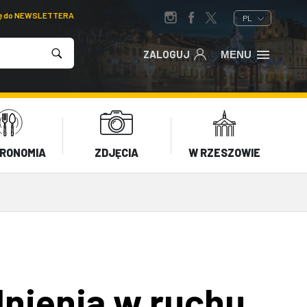
ię do NEWSLETTERA
PL
ZALOGUJ
MENU
RONOMIA
ZDJĘCIA
W RZESZOWIE
nienia w ruchu