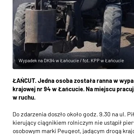
Wypadek na DK94 w Łańcucie / fot. KPP w Łańcucie
ŁAŃCUT. Jedna osoba została ranna w wypad
krajowej nr 94 w Łańcucie. Na miejscu pracuj
w ruchu.
Do zdarzenia doszło około godz. 9.30 na ul. Pi
kierujący ciągnikiem rolniczym nie ustąpił pi
osobowym marki Peugeot, jadącym drogą krajo