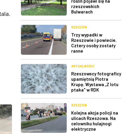
roślin pojawi się na
rzeszowskich
Bulwarach
ala.
RZESZÓW
Trzy wypadki w
Rzeszowie i powiecie.
Cztery osoby zostały
ranne
AKTUALNOŚCI
Rzeszowscy fotograficy
upamiętnią Piotra
Krupę. Wystawa „Z lotu
ptaka" w RDK
RZESZÓW
Kolejna akcja policji na
ulicach Rzeszowa. Na
celowniku hulajnogi
elektryczne