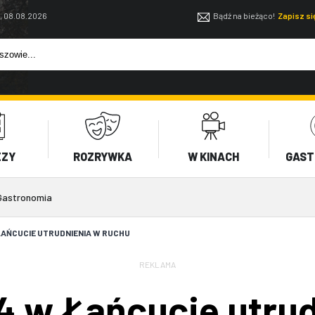
, 08.08.2026
Bądź na bieżąco!
Zapisz s
EZY
ROZRYWKA
W KINACH
GAST
Gastronomia
ŁAŃCUCIE UTRUDNIENIA W RUCHU
REKLAMA
 w Łańcucie utrud