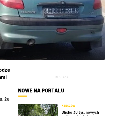
odze
ami
REKLAMA
NOWE NA PORTALU
a, że
RZESZÓW
Blisko 30 tys. nowych