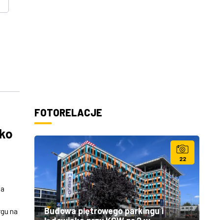
FOTORELACJE
sko
22
na
Budowa piętrowego parkingu i
rgu na