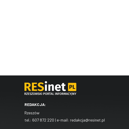
REDAKCJA:
Rzeszów
tel.:
607 872 220
| e-mail:
redakcja@resinet.pl