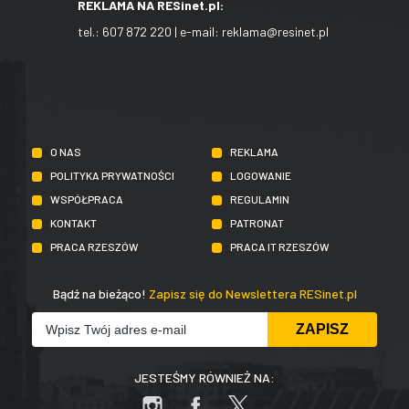
REKLAMA NA RESinet.pl:
tel.:
607 872 220
| e-mail:
reklama@resinet.pl
O NAS
REKLAMA
POLITYKA PRYWATNOŚCI
LOGOWANIE
WSPÓŁPRACA
REGULAMIN
KONTAKT
PATRONAT
PRACA RZESZÓW
PRACA IT RZESZÓW
Bądź na bieżąco!
Zapisz się do Newslettera RESinet.pl
JESTEŚMY RÓWNIEŻ NA: