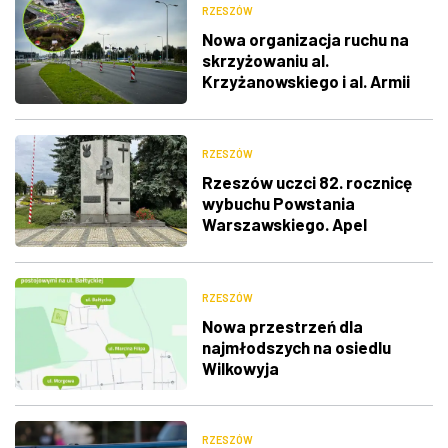
RZESZÓW
Nowa organizacja ruchu na
skrzyżowaniu al.
Krzyżanowskiego i al. Armii
Krajowej
RZESZÓW
Rzeszów uczci 82. rocznicę
wybuchu Powstania
Warszawskiego. Apel
Pamięci, salwa honorowa i
wspólne śpiewanie
RZESZÓW
Nowa przestrzeń dla
najmłodszych na osiedlu
Wilkowyja
RZESZÓW