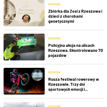
RZESZÓW
Zbiórka dla Zosi z Rzeszowa i
dzieci z chorobami
genetycznymi
RZESZÓW
Policyjna akcja na ulicach
Rzeszowa. Skontrolowano 70
pojazdów
RZESZÓW
Rusza festiwal rowerowy w
Rzeszowie. Trzy dni
sportowych emocji i...
utrudnienia w ruchu
RZESZÓW