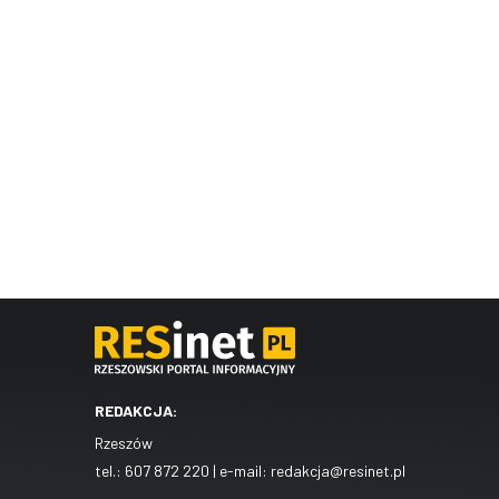
REDAKCJA:
Rzeszów
tel.:
607 872 220
| e-mail:
redakcja@resinet.pl