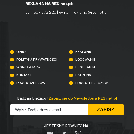
REKLAMA NA RESinet.pl:
tel.:
607 872 220
| e-mail:
reklama@resinet.pl
O NAS
REKLAMA
POLITYKA PRYWATNOŚCI
LOGOWANIE
WSPÓŁPRACA
REGULAMIN
KONTAKT
PATRONAT
PRACA RZESZÓW
PRACA IT RZESZÓW
Bądź na bieżąco!
Zapisz się do Newslettera RESinet.pl
JESTEŚMY RÓWNIEŻ NA: