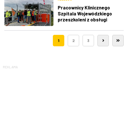
Pracownicy Klinicznego
Szpitala Wojewódzkiego
przeszkoleni z obsługi
nowego lądowiska dla
śmigłowców LPR
1
2
3
REKLAMA