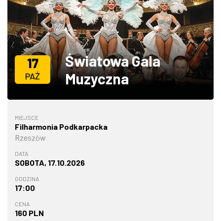
ZDJĘCIA
W RZESZOWIE
Światowa Gala
17
Muzyczna
PAŹ
MIEJSCE
Filharmonia Podkarpacka
Rzeszów
DATA
SOBOTA, 17.10.2026
GODZINA
17:00
CENA
160 PLN