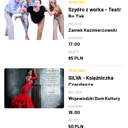
SPEKTAKL
Szydło z worka - Teatr
Bo Tak
MIEJSCE
Zamek Kazimierzowski
GODZINA
17:00
BILETY
85 PLN
SPEKTAKL
SILVA - Księżniczka
Czardasza
MIEJSCE
Wojewódzki Dom Kultury
GODZINA
18:00
BILETY
50 PLN