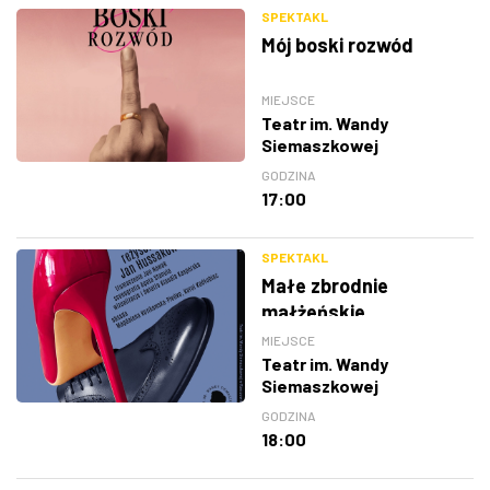
SPEKTAKL
Mój boski rozwód
MIEJSCE
Teatr im. Wandy
Siemaszkowej
GODZINA
17:00
SPEKTAKL
Małe zbrodnie
małżeńskie
MIEJSCE
Teatr im. Wandy
Siemaszkowej
GODZINA
18:00