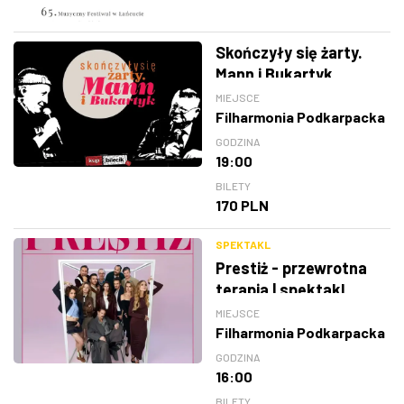
Skończyły się żarty.
Mann i Bukartyk
MIEJSCE
Filharmonia Podkarpacka
GODZINA
19:00
BILETY
170 PLN
SPEKTAKL
Prestiż - przewrotna
terapia | spektakl
MIEJSCE
Filharmonia Podkarpacka
GODZINA
16:00
BILETY