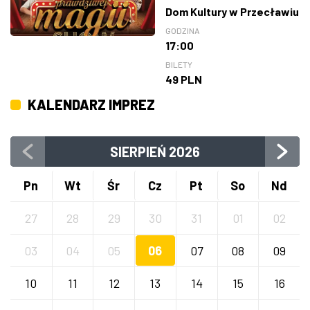
Dom Kultury w Przecławiu
GODZINA
17:00
BILETY
49 PLN
KALENDARZ IMPREZ
SIERPIEŃ
2026
Pn
Wt
Śr
Cz
Pt
So
Nd
27
28
29
30
31
01
02
03
04
05
06
07
08
09
10
11
12
13
14
15
16