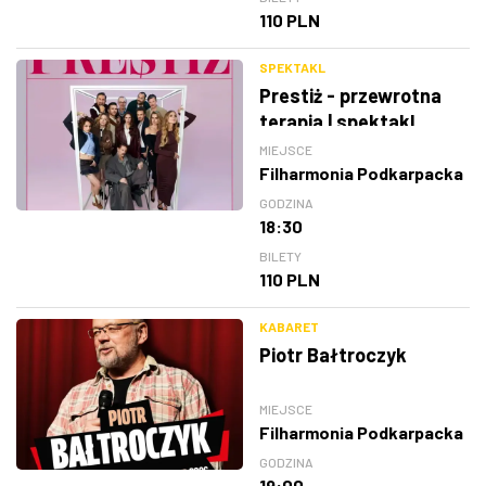
110 PLN
SPEKTAKL
Prestiż - przewrotna
terapia | spektakl
MIEJSCE
Filharmonia Podkarpacka
GODZINA
18:30
BILETY
110 PLN
KABARET
Piotr Bałtroczyk
MIEJSCE
Filharmonia Podkarpacka
GODZINA
19:00