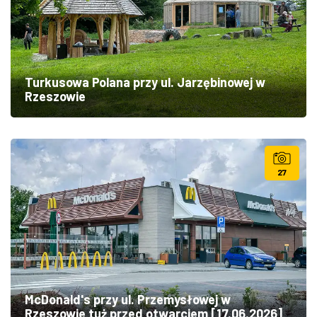
Turkusowa Polana przy ul. Jarzębinowej w
Rzeszowie
27
McDonald's przy ul. Przemysłowej w
Rzeszowie tuż przed otwarciem [17.06.2026]