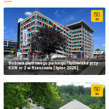
22
Budowa piętrowego parkingu i lądowiska przy
KSW nr 2 w Rzeszowie [lipiec 2026]
34