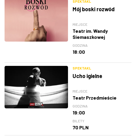
SPEKTAKL
Mój boski rozwód
MIEJSCE
Teatr im. Wandy
Siemaszkowej
GODZINA
18:00
SPEKTAKL
Ucho igielne
MIEJSCE
Teatr Przedmieście
GODZINA
19:00
BILETY
70 PLN