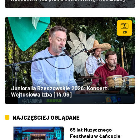
29
Junioralia Rzeszowskie 2026: Koncert
Wojtusiowa Izba [14.06]
NAJCZĘŚCIEJ OGLĄDANE
65 lat Muzycznego
Festiwalu w Łańcucie