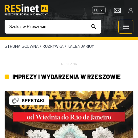
PL
STRONA GŁÓWNA
/
ROZRYWKA
/
KALENDARIUM
WIADOMOŚCI
INWESTYCJE
REKLAMA
IMPREZY I WYDARZENIA W RZESZOWIE
IMPREZY
ROZRYWKA
SPEKTAKL
W KINACH
GASTRONOMIA