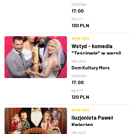
GODZINA
17:00
BILETY
130 PLN
SPEKTAKL
Wstyd - komedia
"Teściowie" w wersji
teatralnej
MIEJSCE
Dom Kultury Mors
GODZINA
17:00
BILETY
120 PLN
SPEKTAKL
Iluzjonista Paweł
Kwiecień
MIEJSCE