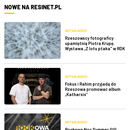
NOWE NA RESINET.PL
AKTUALNOŚCI
Rzeszowscy fotograficy
upamiętnią Piotra Krupę.
Wystawa „Z lotu ptaka" w RDK
AKTUALNOŚCI
Fokus i Rahim przyjadą do
Rzeszowa promować album
„Katharsis”
AKTUALNOŚCI
Rockowa Noc Summer GIG.