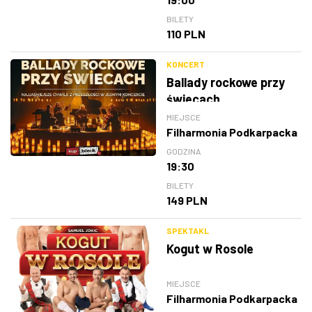
BILETY
110 PLN
KONCERT
Ballady rockowe przy
świecach
MIEJSCE
Filharmonia Podkarpacka
GODZINA
19:30
BILETY
149 PLN
SPEKTAKL
Kogut w Rosole
MIEJSCE
Filharmonia Podkarpacka